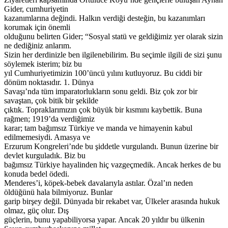
Gider, cumhuriyetin
kazanımlarına değindi. Halkın verdiği desteğin, bu kazanımları
korumak için önemli
olduğunu belirten Gider; “Sosyal statü ve geldiğimiz yer olarak sizin
ne dediğiniz anlarım.
Sizin her derdinizle ben ilgilenebilirim. Bu seçimle ilgili de sizi şunu
söylemek isterim; biz bu
yıl Cumhuriyetimizin 100’üncü yılını kutluyoruz. Bu ciddi bir
dönüm noktasıdır. 1. Dünya
Savaşı’nda tüm imparatorlukların sonu geldi. Biz çok zor bir
savaştan, çok bitik bir şekilde
çıktık. Topraklarımızın çok büyük bir kısmını kaybettik. Buna
rağmen; 1919’da verdiğimiz
karar; tam bağımsız Türkiye ve manda ve himayenin kabul
edilmemesiydi. Amasya ve
Erzurum Kongreleri’nde bu şiddetle vurgulandı. Bunun üzerine bir
devlet kurguladık. Biz bu
bağımsız Türkiye hayalinden hiç vazgeçmedik. Ancak herkes de bu
konuda bedel ödedi.
Menderes’i, köpek-bebek davalarıyla astılar. Özal’ın neden
öldüğünü hala bilmiyoruz. Bunlar
garip birşey değil. Dünyada bir rekabet var, Ülkeler arasında hukuk
olmaz, güç olur. Dış
güçlerin, bunu yapabiliyorsa yapar. Ancak 20 yıldır bu ülkenin