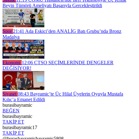
Beyin Tümörü Ameliyatı Başarıyla Gerçekleştirildi
Spor
21:41
Ada Eskici’den ANALİG Batı Grubu’nda Bronz
Madalya
Ekonomi
12:06
ÇTSO SEÇİMLERİNDE DENGELER
DEĞİŞİYOR!
Siyaset
08:43
Bayramiç’te Üç Hilal Üyelerin Oyuyla Mustafa
Kılıç’a Emanet Edildi
burasibayramic
BEĞEN
burasibayramic
TAKİP ET
burasibayramic17
TAKİP ET
@burasbayramicbayramic5808