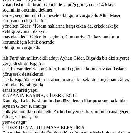
vatandaşlarla buluştu. Gençlerle yaptığı görüşmede 14 Mayıs
seçiminin önemine değinen
Gider, seçimin milli bir mesele olduğunu vurguladı. Altılı Masa
konusunda eleştirilerini
yönelten Gider; “Kadın haklarına karşı çıkan da, erkek erkeğe
evliliği savunan da aynı
masada” dedi. Gider, bu seçimin, Cumhuriyet’in kazanımlarını
korumak için kritik önemde
olduğunu vurguladı.
Ak Parti’nin milletvekili adayı Ayhan Gider, Biga’da bir dizi ziyaret
gerçekleştirdi. Biga’da
esnaf ziyaretleri yapan Gider, burada güncel konuları vatandaşlarla
görüşerek desteklerini
istedi. Biga’da esnaflar tarafından sıcak bir şekilde karşılanan Gider,
ardından Karabiga’da
esnaf ziyareti yaptı.
KAZANIN BAŞINA, GİDER GEÇTİ
Karabiga Belediyesi tarafından düzenlenen iftar programına katılan
Ayhan Gider, Karabiga
halkıyla burada sohbet etti. Ardından yemek kazanının başına geçen
Gider, vatandaşlara
yemek dağıttı.
GİDER’DEN ALTILI MASA ELEŞTİRİSİ
Ziyaretleri kapsamında Örtülüce Köyü’nde gençlerle buluşan Ayhan