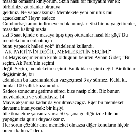
masada olmasını kınıyorum. Sizin nasıl bir fikriyatını var ki;
birbirinize zıt olanlar biraraya
geldiniz. Ne yapacaksınız? Memlekete yeni bir ufuk mu
açacaksınız? Hayır, sadece
Cumhurbaşkanını indirmeye odaklanmışlar. Sizi bir araya getirenler,
masadan kalktığınızda
sizi 3 saat içinde o masaya tıpış tıpış oturtanlar nasıl bir güç? Bu
memleketin menfaati için
bunu yapacak halleri yok” ifadelerini kullandı.
“AK PARTİ’NİN DEĞİL, MEMLEKETİN SEÇİMİ”
14 Mayıs seçimlerinin kritik olduğunu belirten Ayhan Gider; “Bu
seçim, Ak Parti’nin seçimi
değil. Seçim, memleketin seçimi. Bu iktidar seçimi değil. Bir iktidar
değişiminde, bu
adamların bu kazanımlardan vazgeçmesi 3 ay sürmez. Kaldı ki,
bunlar 100 yıllık kazanımdır.
Sadece sonucunu getirme süreci bize nasip oldu. Biz bunun
meydanlarda ve yollardayız. 14
Mayıs akşamına kadar da yorulmayacağız. Eğer bu memleket
davasına inanıyorsak; bir kişiyi
bile ikna etme şansınız varsa 50 yaşına geldiğinizde bile bu
yaptığınızla gurur duyacaksınız.
Her sorun çözülür ama memleket olmazsa diğer konuların hiçbir
önemi kalmaz” dedi.