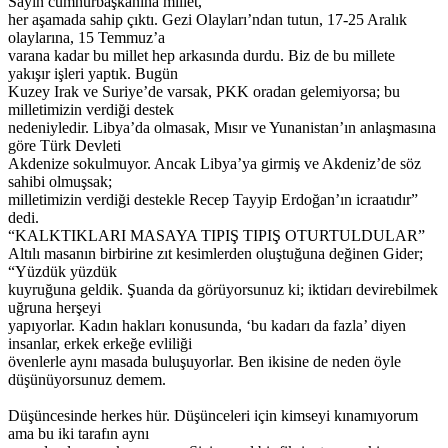
Sayın cumhurbaşkanına millet,
her aşamada sahip çıktı. Gezi Olayları’ndan tutun, 17-25 Aralık
olaylarına, 15 Temmuz’a
varana kadar bu millet hep arkasında durdu. Biz de bu millete
yakışır işleri yaptık. Bugün
Kuzey Irak ve Suriye’de varsak, PKK oradan gelemiyorsa; bu
milletimizin verdiği destek
nedeniyledir. Libya’da olmasak, Mısır ve Yunanistan’ın anlaşmasına
göre Türk Devleti
Akdenize sokulmuyor. Ancak Libya’ya girmiş ve Akdeniz’de söz
sahibi olmuşsak;
milletimizin verdiği destekle Recep Tayyip Erdoğan’ın icraatıdır”
dedi.
“KALKTIKLARI MASAYA TIPIŞ TIPIŞ OTURTULDULAR”
Altılı masanın birbirine zıt kesimlerden oluştuğuna değinen Gider;
“Yüzdük yüzdük
kuyruğuna geldik. Şuanda da görüyorsunuz ki; iktidarı devirebilmek
uğruna herşeyi
yapıyorlar. Kadın hakları konusunda, ‘bu kadarı da fazla’ diyen
insanlar, erkek erkeğe evliliği
övenlerle aynı masada buluşuyorlar. Ben ikisine de neden öyle
düşünüyorsunuz demem.
Düşüncesinde herkes hür. Düşünceleri için kimseyi kınamıyorum
ama bu iki tarafın aynı