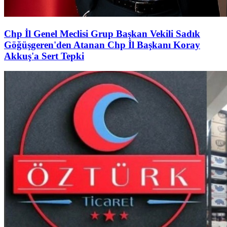
Chp İl Genel Meclisi Grup Başkan Vekili Sadık
Göğüşgeren'den Atanan Chp İl Başkanı Koray
Akkuş'a Sert Tepki