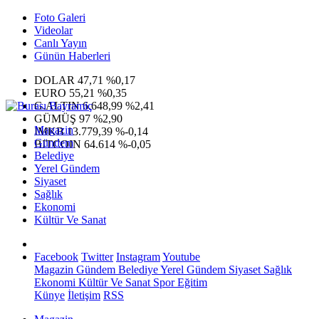
Foto Galeri
Videolar
Canlı Yayın
Günün Haberleri
DOLAR
47,71
%0,17
EURO
55,21
%0,35
G.ALTIN
6.648,99
%2,41
GÜMÜŞ
97
%2,90
Magazin
IMKB
13.779,39
%-0,14
Gündem
BITCOIN
64.614
%-0,05
Belediye
Yerel Gündem
Siyaset
Sağlık
Ekonomi
Kültür Ve Sanat
Facebook
Twitter
Instagram
Youtube
Magazin
Gündem
Belediye
Yerel Gündem
Siyaset
Sağlık
Ekonomi
Kültür Ve Sanat
Spor
Eğitim
Künye
İletişim
RSS