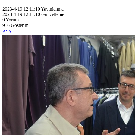
2023-4-19 12:11:10
Yayınlanma
2023-4-19 12:11:10
Güncelleme
0
Yorum
916
Gösterim
-
+
A
A