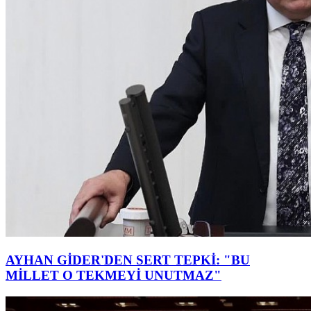
AYHAN GİDER'DEN SERT TEPKİ: "BU
MİLLET O TEKMEYİ UNUTMAZ"