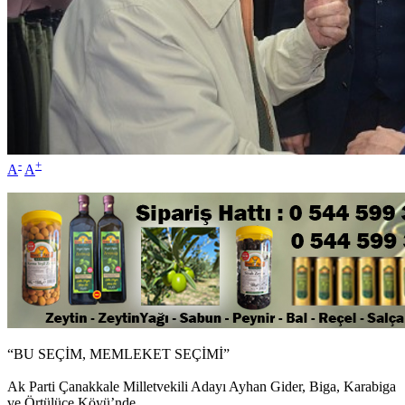
-
+
A
A
“BU SEÇİM, MEMLEKET SEÇİMİ”
Ak Parti Çanakkale Milletvekili Adayı Ayhan Gider, Biga, Karabiga
ve Örtülüce Köyü’nde