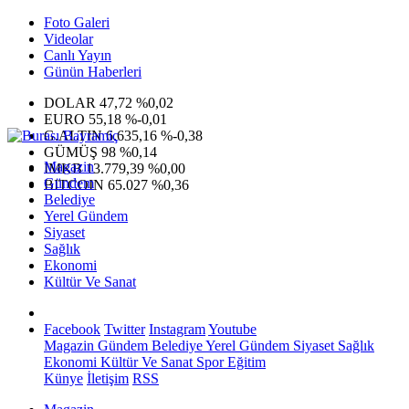
Foto Galeri
Videolar
Canlı Yayın
Günün Haberleri
DOLAR
47,72
%0,02
EURO
55,18
%-0,01
G.ALTIN
6.635,16
%-0,38
GÜMÜŞ
98
%0,14
Magazin
IMKB
13.779,39
%0,00
Gündem
BITCOIN
65.027
%0,36
Belediye
Yerel Gündem
Siyaset
Sağlık
Ekonomi
Kültür Ve Sanat
Facebook
Twitter
Instagram
Youtube
Magazin
Gündem
Belediye
Yerel Gündem
Siyaset
Sağlık
Ekonomi
Kültür Ve Sanat
Spor
Eğitim
Künye
İletişim
RSS