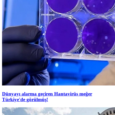
Dünyayı alarma geçiren Hantavirüs meğer
Türkiye'de görülmüş!