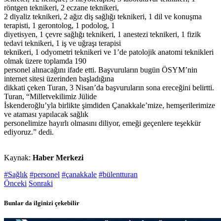
röntgen teknikeri, 2 eczane teknikeri,
2 diyaliz teknikeri, 2 ağız diş sağlığı teknikeri, 1 dil ve konuşma
terapisti, 1 gerontolog, 1 podolog, 1
diyetisyen, 1 çevre sağlığı teknikeri, 1 anestezi teknikeri, 1 fizik
tedavi teknikeri, 1 iş ve uğraşı terapisi
teknikeri, 1 odyometri teknikeri ve 1’de patolojik anatomi teknikleri
olmak üzere toplamda 190
personel alınacağını ifade etti. Başvuruların bugün ÖSYM’nin
internet sitesi üzerinden başladığına
dikkati çeken Turan, 3 Nisan’da başvuruların sona ereceğini belirtti.
Turan, “Milletvekilimiz Jülide
İskenderoğlu’yla birlikte şimdiden Çanakkale’mize, hemşerilerimize
ve ataması yapılacak sağlık
personelimize hayırlı olmasını diliyor, emeği geçenlere teşekkür
ediyoruz.” dedi.
Kaynak:
Haber Merkezi
#Sağlık
#personel
#çanakkale
#bülentturan
Önceki
Sonraki
Bunlar da ilginizi çekebilir