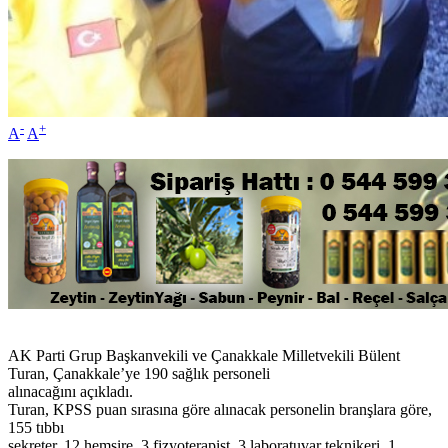
-
+
A
A
AK Parti Grup Başkanvekili ve Çanakkale Milletvekili Bülent
Turan, Çanakkale’ye 190 sağlık personeli
alınacağını açıkladı.
Turan, KPSS puan sırasına göre alınacak personelin branşlara göre,
155 tıbbı
sekreter, 12 hemşire, 3 fizyoterapist, 3 laboratuvar teknikeri, 1