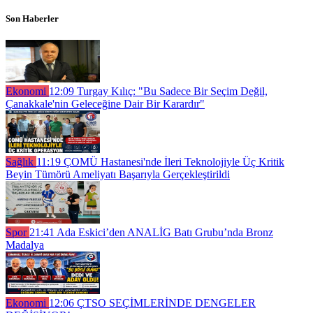
Son Haberler
Ekonomi
12:09
Turgay Kılıç: "Bu Sadece Bir Seçim Değil,
Çanakkale'nin Geleceğine Dair Bir Karardır"
Sağlık
11:19
ÇOMÜ Hastanesi'nde İleri Teknolojiyle Üç Kritik
Beyin Tümörü Ameliyatı Başarıyla Gerçekleştirildi
Spor
21:41
Ada Eskici’den ANALİG Batı Grubu’nda Bronz
Madalya
Ekonomi
12:06
ÇTSO SEÇİMLERİNDE DENGELER