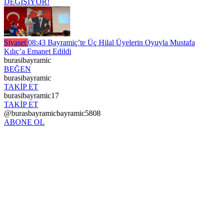
DEĞİŞİYOR!
Siyaset
08:43
Bayramiç’te Üç Hilal Üyelerin Oyuyla Mustafa
Kılıç’a Emanet Edildi
burasibayramic
BEĞEN
burasibayramic
TAKİP ET
burasibayramic17
TAKİP ET
@burasbayramicbayramic5808
ABONE OL