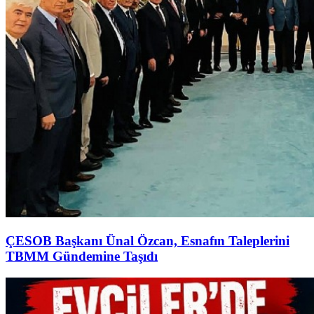
ÇESOB Başkanı Ünal Özcan, Esnafın Taleplerini
TBMM Gündemine Taşıdı