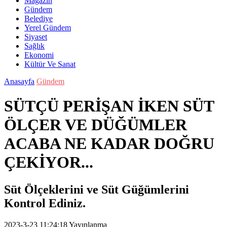
Magazin
Gündem
Belediye
Yerel Gündem
Siyaset
Sağlık
Ekonomi
Kültür Ve Sanat
Anasayfa
Gündem
SÜTÇÜ PERİŞAN İKEN SÜT
ÖLÇER VE DÜĞÜMLER
ACABA NE KADAR DOĞRU
ÇEKİYOR...
Süt Ölçeklerini ve Süt Güğümlerini
Kontrol Ediniz.
2023-3-23 11:24:18
Yayınlanma