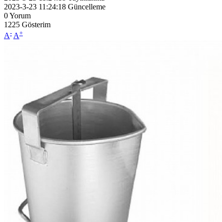
2023-3-23 11:24:18
Güncelleme
0
Yorum
1225
Gösterim
-
+
A
A