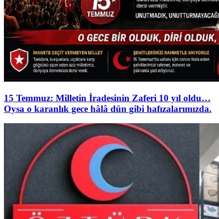
15 Temmuz: Milletin İradesinin Zaferi 10 yıl oldu…
Oysa o karanlık gece hâlâ dün gibi hafızalarımızda.