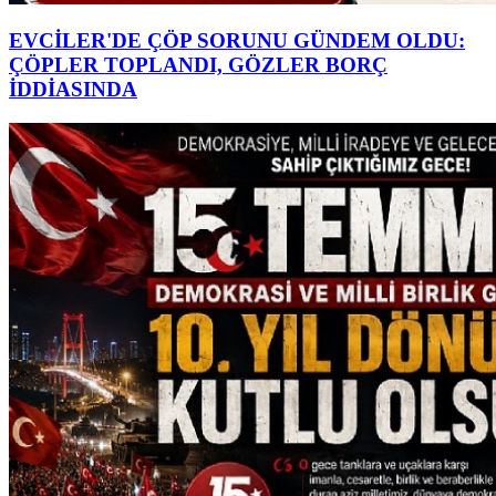
EVCİLER'DE ÇÖP SORUNU GÜNDEM OLDU:
ÇÖPLER TOPLANDI, GÖZLER BORÇ
İDDİASINDA