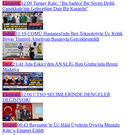
Ekonomi
12:09
Turgay Kılıç: "Bu Sadece Bir Seçim Değil,
Çanakkale'nin Geleceğine Dair Bir Karardır"
Sağlık
11:19
ÇOMÜ Hastanesi'nde İleri Teknolojiyle Üç Kritik
Beyin Tümörü Ameliyatı Başarıyla Gerçekleştirildi
Spor
21:41
Ada Eskici’den ANALİG Batı Grubu’nda Bronz
Madalya
Ekonomi
12:06
ÇTSO SEÇİMLERİNDE DENGELER
DEĞİŞİYOR!
Siyaset
08:43
Bayramiç’te Üç Hilal Üyelerin Oyuyla Mustafa
Kılıç’a Emanet Edildi