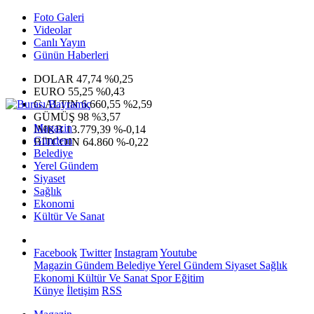
Foto Galeri
Videolar
Canlı Yayın
Günün Haberleri
DOLAR
47,74
%0,25
EURO
55,25
%0,43
G.ALTIN
6.660,55
%2,59
GÜMÜŞ
98
%3,57
Magazin
IMKB
13.779,39
%-0,14
Gündem
BITCOIN
64.860
%-0,22
Belediye
Yerel Gündem
Siyaset
Sağlık
Ekonomi
Kültür Ve Sanat
Facebook
Twitter
Instagram
Youtube
Magazin
Gündem
Belediye
Yerel Gündem
Siyaset
Sağlık
Ekonomi
Kültür Ve Sanat
Spor
Eğitim
Künye
İletişim
RSS