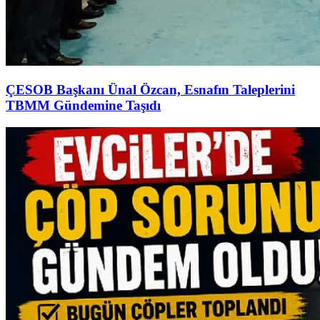
ÇESOB Başkanı Ünal Özcan, Esnafın Taleplerini
TBMM Gündemine Taşıdı