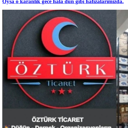
Oysa o karanlık gece hâlâ dün gibi hafızalarımızda.