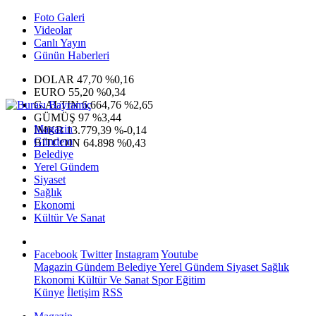
Foto Galeri
Videolar
Canlı Yayın
Günün Haberleri
DOLAR
47,70
%0,16
EURO
55,20
%0,34
G.ALTIN
6.664,76
%2,65
GÜMÜŞ
97
%3,44
Magazin
IMKB
13.779,39
%-0,14
Gündem
BITCOIN
64.898
%0,43
Belediye
Yerel Gündem
Siyaset
Sağlık
Ekonomi
Kültür Ve Sanat
Facebook
Twitter
Instagram
Youtube
Magazin
Gündem
Belediye
Yerel Gündem
Siyaset
Sağlık
Ekonomi
Kültür Ve Sanat
Spor
Eğitim
Künye
İletişim
RSS