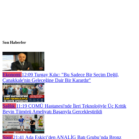
Son Haberler
Ekonomi
12:09
Turgay Kılıç: "Bu Sadece Bir Seçim Değil,
Çanakkale'nin Geleceğine Dair Bir Karardır"
Sağlık
11:19
ÇOMÜ Hastanesi'nde İleri Teknolojiyle Üç Kritik
Beyin Tümörü Ameliyatı Başarıyla Gerçekleştirildi
Spor
21:41
Ada Eskici’den ANALİG Batı Grubu’nda Bronz