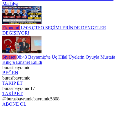
Madalya
Ekonomi
12:06
ÇTSO SEÇİMLERİNDE DENGELER
DEĞİŞİYOR!
Siyaset
08:43
Bayramiç’te Üç Hilal Üyelerin Oyuyla Mustafa
Kılıç’a Emanet Edildi
burasibayramic
BEĞEN
burasibayramic
TAKİP ET
burasibayramic17
TAKİP ET
@burasbayramicbayramic5808
ABONE OL