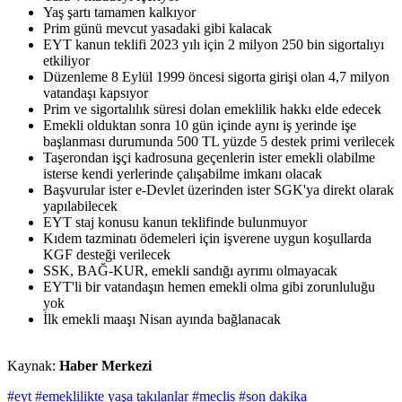
Yaş şartı tamamen kalkıyor
Prim günü mevcut yasadaki gibi kalacak
EYT kanun teklifi 2023 yılı için 2 milyon 250 bin sigortalıyı
etkiliyor
Düzenleme 8 Eylül 1999 öncesi sigorta girişi olan 4,7 milyon
vatandaşı kapsıyor
Prim ve sigortalılık süresi dolan emeklilik hakkı elde edecek
Emekli olduktan sonra 10 gün içinde aynı iş yerinde işe
başlanması durumunda 500 TL yüzde 5 destek primi verilecek
Taşerondan işçi kadrosuna geçenlerin ister emekli olabilme
isterse kendi yerlerinde çalışabilme imkanı olacak
Başvurular ister e-Devlet üzerinden ister SGK'ya direkt olarak
yapılabilecek
EYT staj konusu kanun teklifinde bulunmuyor
Kıdem tazminatı ödemeleri için işverene uygun koşullarda
KGF desteği verilecek
SSK, BAĞ-KUR, emekli sandığı ayrımı olmayacak
EYT'li bir vatandaşın hemen emekli olma gibi zorunluluğu
yok
İlk emekli maaşı Nisan ayında bağlanacak
Kaynak:
Haber Merkezi
#eyt
#emeklilikte yaşa takılanlar
#meclis
#son dakika