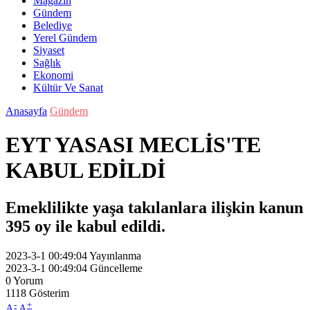
Magazin
Gündem
Belediye
Yerel Gündem
Siyaset
Sağlık
Ekonomi
Kültür Ve Sanat
Anasayfa
Gündem
EYT YASASI MECLİS'TE
KABUL EDİLDİ
Emeklilikte yaşa takılanlara ilişkin kanun
395 oy ile kabul edildi.
2023-3-1 00:49:04
Yayınlanma
2023-3-1 00:49:04
Güncelleme
0
Yorum
1118
Gösterim
-
+
A
A