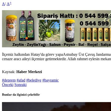
-
+
A
A
İlçemiz halkından Hatay'da görev yapaAstsubay Üst Çavuş Jandarma Mus
cenaze aracı aileyi ilçemize getirmektedir. Allah rahmet eylesin mekan
Kaynak:
Haber Merkezi
#deprem
#afad
#belediye
#bayramiç
Önceki
Sonraki
Bunlar da ilginizi çekebilir