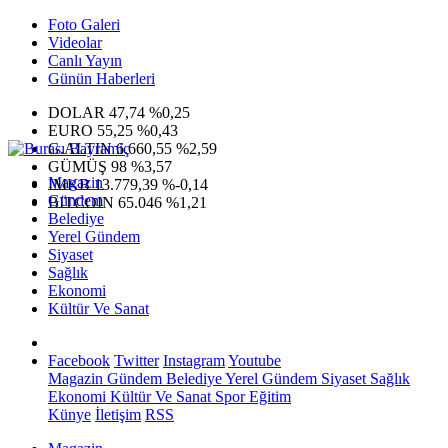
Foto Galeri
Videolar
Canlı Yayın
Günün Haberleri
DOLAR
47,74
%0,25
EURO
55,25
%0,43
G.ALTIN
6.660,55
%2,59
GÜMÜŞ
98
%3,57
Magazin
IMKB
13.779,39
%-0,14
Gündem
BITCOIN
65.046
%1,21
Belediye
Yerel Gündem
Siyaset
Sağlık
Ekonomi
Kültür Ve Sanat
Facebook
Twitter
Instagram
Youtube
Magazin
Gündem
Belediye
Yerel Gündem
Siyaset
Sağlık
Ekonomi
Kültür Ve Sanat
Spor
Eğitim
Künye
İletişim
RSS