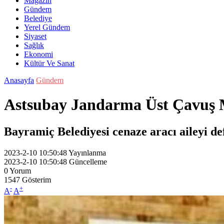
Magazin
Gündem
Belediye
Yerel Gündem
Siyaset
Sağlık
Ekonomi
Kültür Ve Sanat
Anasayfa
Gündem
Astsubay Jandarma Üst Çavuş Mu
Bayramiç Belediyesi cenaze aracı aileyi def
2023-2-10 10:50:48
Yayınlanma
2023-2-10 10:50:48
Güncelleme
0
Yorum
1547
Gösterim
-
+
A
A