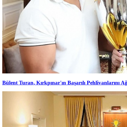
Bülent Turan, Kırkpınar'ın Başarılı Pehlivanlarını Ağ