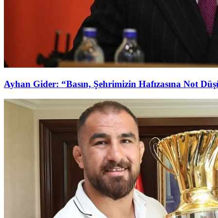
Ayhan Gider: “Basın, Şehrimizin Hafızasına Not Dü