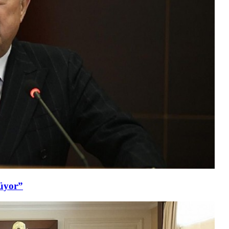
şüyor”