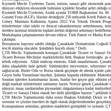
Kıymetli Meclis Üyelerim; Tarım, turizm, sanayi gibi ekonomik potan
dünyayı etkileyen ekonomik buhranın içindeki fırsatlar şehri olduğu rah
Kıymetli Meclis Üyelerim; Aralık ayında TOBB Başkanımız Sn. M. Ri
Garanti Fonu (KGF), Hazine desteğiyle 250 milyarlık Kredi Paketi aç
Güney Marmara Kalkınma Ajansı 2022 Yılı Teknik Destek Program
ürünlerimize olan talebi ve ihracat rakamlarımızın arttırılmasını, ü
üretilen tarımsal ürünlerin toplam üretim değerini arttırmayı hedefleme
Markalaşma çalışmalarımız devam ediyor. Türk Patent ve Marka Kuru
çıkmıştır.
Borsamızın başvuru sahibi olduğu Çanakkale Domatesinin Coğrafi İ
tescili alınmış olacaktır. Şimdiden hayırlı olsun.” Dedi.
ÇTB Meclis Toplantısında konuşan Çanakkale Ticaret ve Sanayi Od
Ticaret Borsası Meclisine teşekkürlerini iletti. Başkan Semizoğlu şu 
tebrik ediyorum. Allah mahcup etmesin, Allah utandırmasın. Çanakkal
daha ulaşılabilir hale getirdi. Sütümüzden meyvemize, sebzemize e
sağlayacak. Bizler Oda ve Borsa olarak geçmişte de ahenk içinde çal
Geçen hafta Yunanistan’daydım. Şubatın başında ekibimizle Makedonya
Sıradan işlerden kurtulmamız lazım, fuarlar her geçen gün etkisini y
değil markalı ürünlerimizi satmamız lazım. Nereye gitsek Çanakkale ile i
alınıyor, maaş zamlarından piyasadaki dalgalanmaya kadar maliyetlerim
Ticaret ve Sanayi Odası olarak her türlü işbirliğine hazırız.” şeklinde 
ÇTB Meclis Toplantısında daha sonra Başkan Abdullah Deniz ve K
sorunlar ve çözüm önerileri ile ilgili olarak değerlendirmeler gerçekleşt
Konuşmaların ardından, gündem maddeleri görüşüldü ve oylandı. ÇTB 