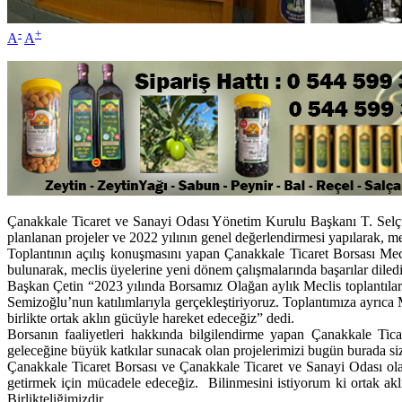
-
+
A
A
Çanakkale Ticaret ve Sanayi Odası Yönetim Kurulu Başkanı T. Selçuk
planlanan projeler ve 2022 yılının genel değerlendirmesi yapılarak, met
Toplantının açılış konuşmasını yapan Çanakkale Ticaret Borsası Mecl
bulunarak, meclis üyelerine yeni dönem çalışmalarında başarılar diledi
Başkan Çetin “2023 yılında Borsamız Olağan aylık Meclis toplantıları
Semizoğlu’nun katılımlarıyla gerçekleştiriyoruz. Toplantımıza ayrıca Me
birlikte ortak aklın gücüyle hareket edeceğiz” dedi.
Borsanın faaliyetleri hakkında bilgilendirme yapan Çanakkale T
geleceğine büyük katkılar sunacak olan projelerimizi bugün burada sizl
Çanakkale Ticaret Borsası ve Çanakkale Ticaret ve Sanayi Odası ola
getirmek için mücadele edeceğiz. Bilinmesini istiyorum ki ortak ak
Birlikteliğimizdir.