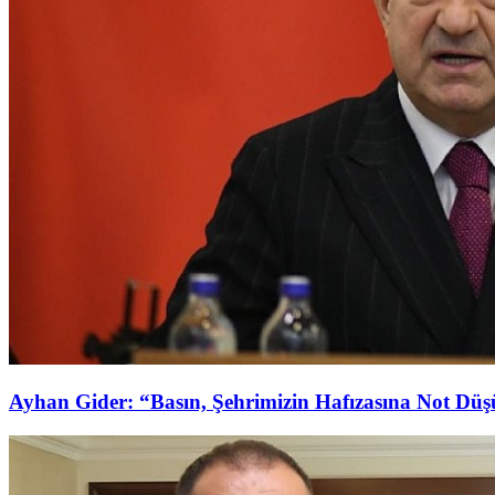
Ayhan Gider: “Basın, Şehrimizin Hafızasına Not Dü