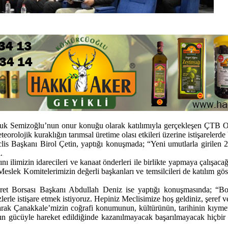
 Semizoğlu’nun onur konuğu olarak katılımıyla gerçekleşen ÇTB Ocak 
eorolojik kuraklığın tarımsal üretime olası etkileri üzerine istişarelerde
is Başkanı Birol Çetin, yaptığı konuşmada; “Yeni umutlarla girilen 20
.
nı ilimizin idarecileri ve kanaat önderleri ile birlikte yapmaya çalı
slek Komitelerimizin değerli başkanları ve temsilcileri de katılım göste
icaret Borsası Başkanı Abdullah Deniz ise yaptığı konuşmasında; “
erle istişare etmek istiyoruz. Hepiniz Meclisimize hoş geldiniz, şeref v
rak Çanakkale’mizin coğrafi konumunun, kültürünün, tarihinin kıymetin
lın gücüyle hareket edildiğinde kazanılmayacak başarılmayacak hiçbir