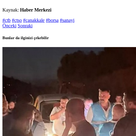
Kaynak:
Haber Merkezi
#çtb
#çtso
#çanakkale
#borsa
#sanayi
Önceki
Sonraki
Bunlar da ilginizi çekebilir