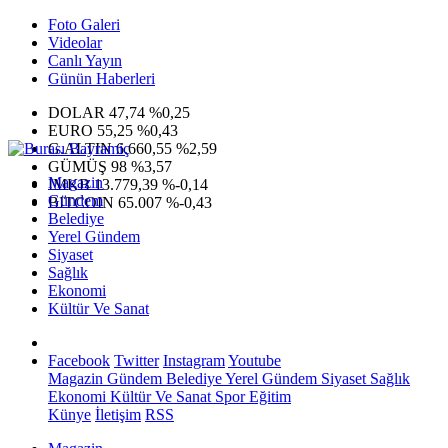
Foto Galeri
Videolar
Canlı Yayın
Günün Haberleri
DOLAR
47,74
%0,25
EURO
55,25
%0,43
G.ALTIN
6.660,55
%2,59
GÜMÜŞ
98
%3,57
Magazin
IMKB
13.779,39
%-0,14
Gündem
BITCOIN
65.007
%-0,43
Belediye
Yerel Gündem
Siyaset
Sağlık
Ekonomi
Kültür Ve Sanat
Facebook
Twitter
Instagram
Youtube
Magazin
Gündem
Belediye
Yerel Gündem
Siyaset
Sağlık
Ekonomi
Kültür Ve Sanat
Spor
Eğitim
Künye
İletişim
RSS