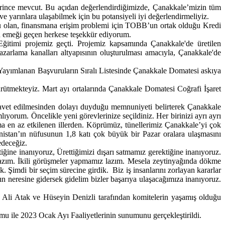
eterince mevcut. Bu açıdan değerlendirdiğimizde, Çanakkale’mizin tüm
ve yarınlara ulaşabilmek için bu potansiyeli iyi değerlendirmeliyiz.
u olan, finansmana erişim problemi için TOBB’un ortak olduğu Kredi
in emeği geçen herkese teşekkür ediyorum.
timi projemiz geçti. Projemiz kapsamında Çanakkale'de üretilen
pazarlama kanalları altyapısının oluşturulması amacıyla, Çanakkale'de
ayımlanan Başvuruların Sıralı Listesinde Çanakkale Domatesi askıya
tmekteyiz. Mart ayı ortalarında Çanakkale Domatesi Coğrafi İşaret
vet edilmesinden dolayı duyduğu memnuniyeti belirterek Çanakkale
yorum. Öncelikle yeni görevlerinize seçildiniz. Her birinizi ayrı ayrı
ma en az etkilenen illerden. Köprümüz, tünellerimiz Çanakkale’yi çok
istan’ın nüfusunun 1,8 katı çok büyük bir Pazar oralara ulaşmasını
edeceğiz.
ine inanıyoruz, Ürettiğimizi dışarı satmamız gerektiğine inanıyoruz.
ız lazım. İkili görüşmeler yapmamız lazım. Mesela zeytinyağında dökme
ok. Şimdi bir seçim sürecine girdik. Biz iş insanlarını zorlayan kararlar
ın neresine gidersek gidelim bizler başarıya ulaşacağımıza inanıyoruz.
i Atak ve Hüseyin Denizli tarafından komitelerin yaşamış olduğu
 ile 2023 Ocak Ayı Faaliyetlerinin sunumunu gerçekleştirildi.