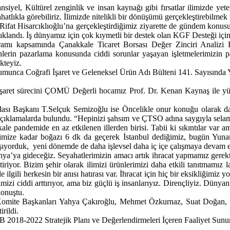
siyel, Kültürel zenginlik ve insan kaynağı gibi fırsatlar ilimizde y
atlıkla görebiliriz. İlimizde nitelikli bir dönüşümü gerçekleştirebilmek 
fat Hisarcıklıoğlu’na gerçekleştirdiğimiz ziyarette de gündem konus
ıklandı. İş dünyamız için çok kıymetli bir destek olan KGF Desteği iç
ı kapsamında Çanakkale Ticaret Borsası Değer Zinciri Analizi Eği
rünlerin pazarlama konusunda ciddi sorunlar yaşayan işletmelerimizin 
kteyiz.
munca Coğrafi İşaret ve Geleneksel Ürün Adı Bülteni 141. Sayısında Y
şaret sürecini ÇOMÜ Değerli hocamız Prof. Dr. Kenan Kaynaş ile yürü
ası Başkanı T.Selçuk Semizoğlu ise Öncelikle onur konuğu olarak da
açıklamalarda bulundu. “Hepinizi şahsım ve ÇTSO adına saygıyla selamlı
e pandemide en az etkilenen illerden birisi. Tabii ki sıkıntılar var a
timize kadar boğazı 6 dk da geçerek İstanbul dediğimiz, bugün Yunan
ışıyorduk, yeni dönemde de daha işlevsel daha iç içe çalışmaya devam 
’ya gideceğiz. Seyahatlerimizin amacı artık ihracat yapmamız gerektiğ
itiriyor. Bizim şehir olarak ilimizi ürünlerimizi daha etkili tanıtmam
lgili herkesin bir anısı hatırası var. İhracat için hiç bir eksikliğimiz y
izi ciddi arttırıyor, ama biz güçlü iş insanlarıyız. Dirençliyiz. Dünyan
konuştu.
omite Başkanları Yahya Çakıroğlu, Mehmet Özkurnaz, Suat Doğan, Al
irildi.
2018-2022 Stratejik Planı ve Değerlendirmeleri İçeren Faaliyet Sunumu