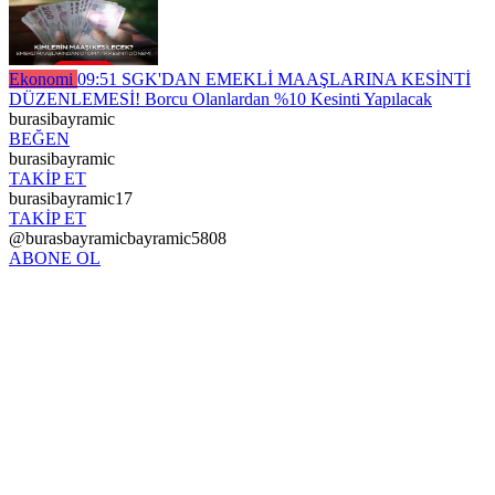
Ekonomi
09:51
SGK'DAN EMEKLİ MAAŞLARINA KESİNTİ
DÜZENLEMESİ! Borcu Olanlardan %10 Kesinti Yapılacak
burasibayramic
BEĞEN
burasibayramic
TAKİP ET
burasibayramic17
TAKİP ET
@burasbayramicbayramic5808
ABONE OL