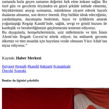
zamanda hızla geçen zamanın değerini fark etme imkanı sağlar. Bu
özel gün ve gecelerin feyzinden en güzel şekilde istifade etmemiz,
büyüklerimizi arayıp sormamız, mümkünse ziyaret ederek hayırlı
dualarını almamız, son derece önemli. Hep birlikte idrak edeceğimiz,
yardımlaşma, dayanışma hislerinin, hayır ve iyiliklerin artarak
yoğunlaştığı Regaip Kandil’inde, sağlık, sevgi ve gönül huzuru ile
kardeşlik ve beraberliğimizin güçlenmesini temenni ediyoruz.
Bu duygularla, hemşehrilerimizin, aziz milletimizin ve tüm İslam
Alemi’nin Regaib Gecesi’ni tebrik ediyor; bu mübarek gecenin
ülkemiz ve tüm insanlık için hayırlara vesile olmasını Yüce Allah’tan
niyaz ediyoruz.”
Kaynak:
Haber Merkezi
#siyaset
#regaib
#kandil
#akparti
#çanakkale
Önceki
Sonraki
Bunlar da ilginizi çekebilir