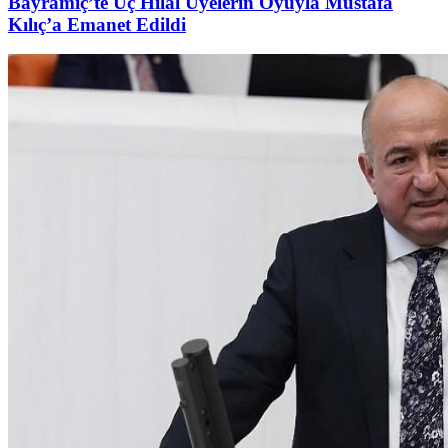
Bayramiç’te Üç Hilal Üyelerin Oyuyla Mustafa
Kılıç’a Emanet Edildi