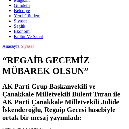
Magazin
Gündem
Belediye
Yerel Gündem
Siyaset
Sağlık
Ekonomi
Kültür Ve Sanat
Anasayfa
Siyaset
“REGAİB GECEMİZ
MÜBAREK OLSUN”
AK Parti Grup Başkanvekili ve
Çanakkale Milletvekili Bülent Turan ile
AK Parti Çanakkale Milletvekili Jülide
İskenderoğlu, Regaip Gecesi hasebiyle
ortak bir mesaj yayımladı: