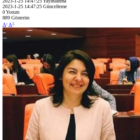
2023-1-25 14:47:25
Yayınlanma
2023-1-25 14:47:25
Güncelleme
0
Yorum
889
Gösterim
-
+
A
A