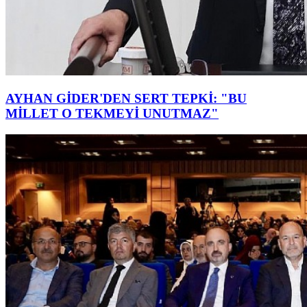
AYHAN GİDER'DEN SERT TEPKİ: "BU
MİLLET O TEKMEYİ UNUTMAZ"