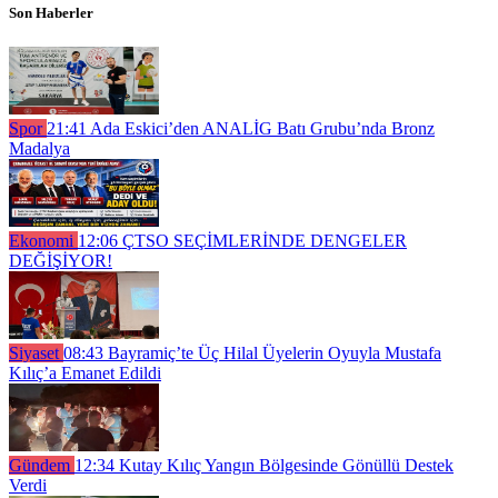
Son Haberler
Spor
21:41
Ada Eskici’den ANALİG Batı Grubu’nda Bronz
Madalya
Ekonomi
12:06
ÇTSO SEÇİMLERİNDE DENGELER
DEĞİŞİYOR!
Siyaset
08:43
Bayramiç’te Üç Hilal Üyelerin Oyuyla Mustafa
Kılıç’a Emanet Edildi
Gündem
12:34
Kutay Kılıç Yangın Bölgesinde Gönüllü Destek
Verdi