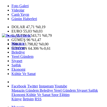
Foto Galeri
Videolar
Canlı Yayın
Günün Haberleri
DOLAR
47,71
%0,19
EURO
55,03
%0,03
G.ALTIN
6.543,71
%0,79
GÜMÜŞ
96
%1,47
Magazin
IMKB
13.798,82
%0,00
Gündem
BITCOIN
64.306
%-0,61
Belediye
Yerel Gündem
Siyaset
Sağlık
Ekonomi
Kültür Ve Sanat
Facebook
Twitter
Instagram
Youtube
Magazin
Gündem
Belediye
Yerel Gündem
Siyaset
Sağlık
Ekonomi
Kültür Ve Sanat
Spor
Eğitim
Künye
İletişim
RSS