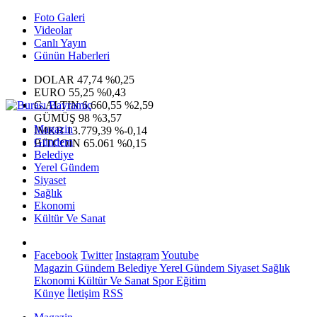
Foto Galeri
Videolar
Canlı Yayın
Günün Haberleri
DOLAR
47,74
%0,25
EURO
55,25
%0,43
G.ALTIN
6.660,55
%2,59
GÜMÜŞ
98
%3,57
Magazin
IMKB
13.779,39
%-0,14
Gündem
BITCOIN
65.061
%0,15
Belediye
Yerel Gündem
Siyaset
Sağlık
Ekonomi
Kültür Ve Sanat
Facebook
Twitter
Instagram
Youtube
Magazin
Gündem
Belediye
Yerel Gündem
Siyaset
Sağlık
Ekonomi
Kültür Ve Sanat
Spor
Eğitim
Künye
İletişim
RSS