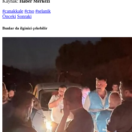
Kaynak:
Haber Merkezi
#çanakkale
#çtso
#selanik
Önceki
Sonraki
Bunlar da ilginizi çekebilir