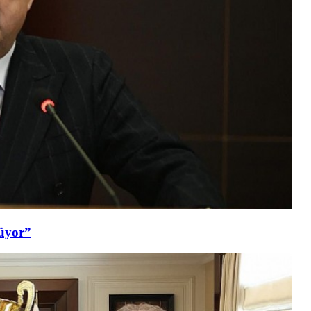
şüyor”