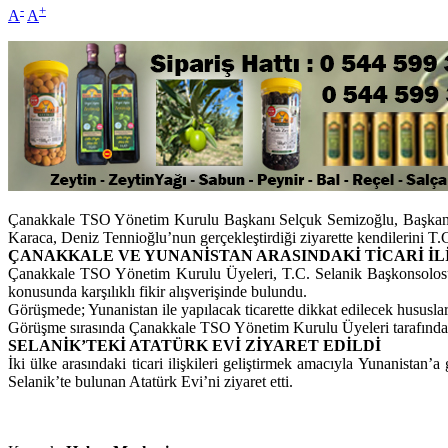
-
+
A
A
Çanakkale TSO Yönetim Kurulu Başkanı Selçuk Semizoğlu, Başkan 
Karaca, Deniz Tennioğlu’nun gerçekleştirdiği ziyarette kendilerini T
ÇANAKKALE VE YUNANİSTAN ARASINDAKİ TİCARİ İL
Çanakkale TSO Yönetim Kurulu Üyeleri, T.C. Selanik Başkonsolosu E
konusunda karşılıklı fikir alışverişinde bulundu.
Görüşmede; Yunanistan ile yapılacak ticarette dikkat edilecek hususla
Görüşme sırasında Çanakkale TSO Yönetim Kurulu Üyeleri tarafından; 
SELANİK’TEKİ ATATÜRK EVİ ZİYARET EDİLDİ
İki ülke arasındaki ticari ilişkileri geliştirmek amacıyla Yunanis
Selanik’te bulunan Atatürk Evi’ni ziyaret etti.