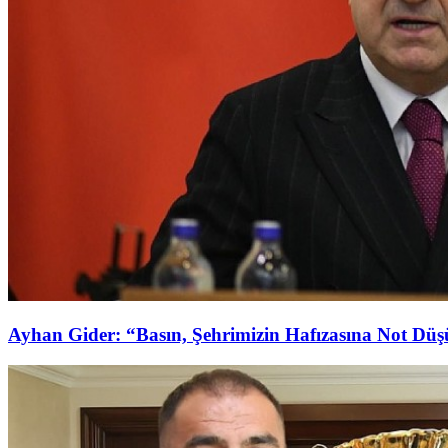
Ayhan Gider: “Basın, Şehrimizin Hafızasına Not Dü