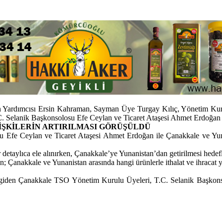
Yardımcısı Ersin Kahraman, Sayman Üye Turgay Kılıç, Yönetim Kur
.C. Selanik Başkonsolosu Efe Ceylan ve Ticaret Ataşesi Ahmet Erdoğan 
İŞKİLERİN ARTIRILMASI GÖRÜŞÜLDÜ
fe Ceylan ve Ticaret Ataşesi Ahmet Erdoğan ile Çanakkale ve Yunanist
r detaylıca ele alınırken, Çanakkale’ye Yunanistan’dan getirilmesi hede
Çanakkale ve Yunanistan arasında hangi ürünlerle ithalat ve ihracat y
tan’a giden Çanakkale TSO Yönetim Kurulu Üyeleri, T.C. Selanik Başko