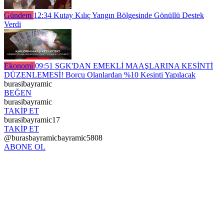
Gündem
12:34
Kutay Kılıç Yangın Bölgesinde Gönüllü Destek
Verdi
Ekonomi
09:51
SGK'DAN EMEKLİ MAAŞLARINA KESİNTİ
DÜZENLEMESİ! Borcu Olanlardan %10 Kesinti Yapılacak
burasibayramic
BEĞEN
burasibayramic
TAKİP ET
burasibayramic17
TAKİP ET
@burasbayramicbayramic5808
ABONE OL