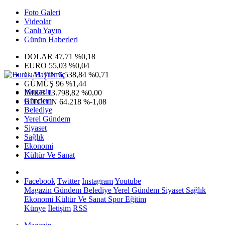
Foto Galeri
Videolar
Canlı Yayın
Günün Haberleri
DOLAR
47,71
%0,18
EURO
55,03
%0,04
G.ALTIN
6.538,84
%0,71
GÜMÜŞ
96
%1,44
Magazin
IMKB
13.798,82
%0,00
Gündem
BITCOIN
64.218
%-1,08
Belediye
Yerel Gündem
Siyaset
Sağlık
Ekonomi
Kültür Ve Sanat
Facebook
Twitter
Instagram
Youtube
Magazin
Gündem
Belediye
Yerel Gündem
Siyaset
Sağlık
Ekonomi
Kültür Ve Sanat
Spor
Eğitim
Künye
İletişim
RSS