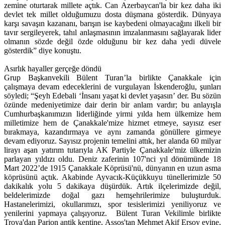
zemine oturtarak millete açtık. Can Azerbaycan'la bir kez daha iki
devlet tek millet olduğumuzu dosta düşmana gösterdik. Dünyaya
karşı savaşın kazananı, barışın ise kaybedeni olmayacağını ilkeli bir
tavır sergileyerek, tahıl anlaşmasının imzalanmasını sağlayarak lider
olmanın sözde değil özde olduğunu bir kez daha yedi düvele
gösterdik” diye konuştu.
Asırlık hayaller gerçeğe döndü
Grup Başkanvekili Bülent Turan’la birlikte Çanakkale için
çalışmaya devam edeceklerini de vurgulayan İskenderoğlu, şunları
söyledi; “Şeyh Edebali ‘İnsanı yaşat ki devlet yaşasın’ der. Bu sözün
özünde medeniyetimize dair derin bir anlam vardır; bu anlayışla
Cumhurbaşkanımızın liderliğinde yirmi yılda hem ülkemize hem
milletimize hem de Çanakkale'mize hizmet etmeye, sayısız eser
bırakmaya, kazandırmaya ve aynı zamanda gönüllere girmeye
devam ediyoruz. Sayısız projenin temelini attık, her alanda 60 milyar
lirayı aşan yatırım tutarıyla AK Partiyle Çanakkale'miz ülkemizin
parlayan yıldızı oldu. Deniz zaferinin 107'nci yıl dönümünde 18
Mart 2022’de 1915 Çanakkale Köprüsü'nü, dünyanın en uzun asma
köprüsünü açtık. Akabinde Ayvacık-Küçükkuyu tünellerimizle 50
dakikalık yolu 5 dakikaya düşürdük. Artık ilçelerimizde değil,
beldelerimizde doğal gazı hemşehrilerimize buluşturduk.
Hastanelerimizi, okullarımızı, spor tesislerimizi yeniliyoruz ve
yenilerini yapmaya çalışıyoruz. Bülent Turan Vekilimle birlikte
Troya'dan Parion antik kentine, Assos'tan Mehmet Akif Ersoy evine,