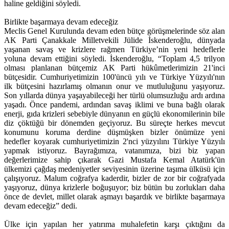
haline geldiğini söyledi.
Birlikte başarmaya devam edeceğiz
Meclis Genel Kurulunda devam eden bütçe görüşmelerinde söz alan
AK Parti Çanakkale Milletvekili Jülide İskenderoğlu, dünyada
yaşanan savaş ve krizlere rağmen Türkiye’nin yeni hedeflerle
yoluna devam ettiğini söyledi. İskenderoğlu, “Toplam 4,5 trilyon
olması planlanan bütçemiz AK Parti hükûmetlerimizin 21'inci
bütçesidir. Cumhuriyetimizin 100'üncü yılı ve Türkiye Yüzyılı'nın
ilk bütçesini hazırlamış olmanın onur ve mutluluğunu yaşıyoruz.
Son yıllarda dünya yaşayabileceği her türlü olumsuzluğu ardı ardına
yaşadı. Önce pandemi, ardından savaş iklimi ve buna bağlı olarak
enerji, gıda krizleri sebebiyle dünyanın en güçlü ekonomilerinin bile
diz çöktüğü bir dönemden geçiyoruz. Bu süreçte herkes mevcut
konumunu koruma derdine düşmüşken bizler önümüze yeni
hedefler koyarak cumhuriyetimizin 2'nci yüzyılını Türkiye Yüzyılı
yapmak istiyoruz. Bayrağımıza, vatanımıza, bizi biz yapan
değerlerimize sahip çıkarak Gazi Mustafa Kemal Atatürk'ün
ülkemizi çağdaş medeniyetler seviyesinin üzerine taşıma ülküsü için
çalışıyoruz. Malum coğrafya kaderdir, bizler de zor bir coğrafyada
yaşıyoruz, dünya krizlerle boğuşuyor; biz bütün bu zorlukları daha
önce de devlet, millet olarak aşmayı başardık ve birlikte başarmaya
devam edeceğiz” dedi.
Ülke için yapılan her yatırıma muhalefetin karşı çıktığını da