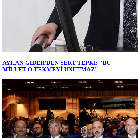
AYHAN GİDER'DEN SERT TEPKİ: "BU
MİLLET O TEKMEYİ UNUTMAZ"