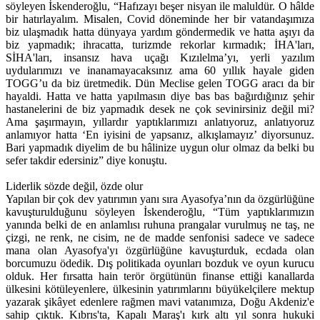
söyleyen İskenderoğlu, “Hafızayı beşer nisyan ile maluldür. O hâlde
bir hatırlayalım. Misalen, Covid döneminde her bir vatandaşımıza
biz ulaşmadık hatta dünyaya yardım göndermedik ve hatta aşıyı da
biz yapmadık; ihracatta, turizmde rekorlar kırmadık; İHA'ları,
SİHA'ları, insansız hava uçağı Kızılelma’yı, yerli yazılım
uydularımızı ve inanamayacaksınız ama 60 yıllık hayale giden
TOGG’u da biz üretmedik. Dün Meclise gelen TOGG aracı da bir
hayaldi. Hatta ve hatta yapılmasın diye bas bas bağırdığınız şehir
hastanelerini de biz yapmadık desek ne çok sevinirsiniz değil mi?
Ama şaşırmayın, yıllardır yaptıklarımızı anlatıyoruz, anlatıyoruz
anlamıyor hatta ‘En iyisini de yapsanız, alkışlamayız’ diyorsunuz.
Bari yapmadık diyelim de bu hâlinize uygun olur olmaz da belki bu
sefer takdir edersiniz” diye konuştu.
Liderlik sözde değil, özde olur
Yapılan bir çok dev yatırımın yanı sıra Ayasofya’nın da özgürlüğüne
kavuşturulduğunu söyleyen İskenderoğlu, “Tüm yaptıklarımızın
yanında belki de en anlamlısı ruhuna prangalar vurulmuş ne taş, ne
çizgi, ne renk, ne cisim, ne de madde senfonisi sadece ve sadece
mana olan Ayasofya'yı özgürlüğüne kavuşturduk, ecdada olan
borcumuzu ödedik. Dış politikada oyunları bozduk ve oyun kurucu
olduk. Her fırsatta hain terör örgütünün finanse ettiği kanallarda
ülkesini kötüleyenlere, ülkesinin yatırımlarını büyükelçilere mektup
yazarak şikâyet edenlere rağmen mavi vatanımıza, Doğu Akdeniz'e
sahip çıktık. Kıbrıs'ta, Kapalı Maraş'ı kırk altı yıl sonra hukuki