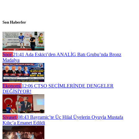
Son Haberler
Spor
21:41
Ada Eskici’den ANALİG Batı Grubu’nda Bronz
Madalya
Ekonomi
12:06
ÇTSO SEÇİMLERİNDE DENGELER
DEĞİŞİYOR!
Siyaset
08:43
Bayramiç’te Üç Hilal Üyelerin Oyuyla Mustafa
Kılıç’a Emanet Edildi