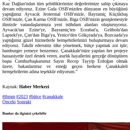
Kaz Dağları'ndan tüm şehitliklerimize değerlerimize sahip çıkmaya
devam ediyoruz. Ezine Gıda OSB'mizden dünyanın en büyüğünü
yaptığımız Ayvacık Jeotermal OSB'mizle, Bayramiç Küçükbaş
OSB'mizle, Çan Karma OSB'mizle, Biga OSB'mizin genişlemesiyle
ilimizde vatandaşlarımıza yeni istihdam alanları oluşturuyoruz.
Ayvacık'tan Ezine'ye, Bayramiç'ten Eceabat'a, Gelibolu'dan
Lapseki'ye, Çan'dan Biga'ya, Yenice'den Gökçeada'ya, Bozcaada'ya
yaptığımız güzel hizmetlerle hemşehrilerimizi buluşturmaya devam
ediyoruz. Takdir edersiniz ülke yönetmek, bütçe yapmak zor iştir;
hamburger yemeye benzemez. Çanakkale'mize yapılan her projeye
hassasiyetle özel destek veren, asırlık hayallerini gerçeğe dönüştüren
başta Cumhurbaşkanımız Sayın Recep Tayyip Erdoğan olmak
üzere, bakanlarımız ve emeği geçen herkese Çanakkaleli
hemşehrilerim adına teşekkür ediyorum.”
Kaynak:
Haber Merkezi
#tbmm
#2023
#bütçe
#çanakkale
Önceki
Sonraki
Bunlar da ilginizi çekebilir