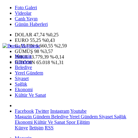
Foto Galeri
Videolar
Canlı Yayın
Günün Haberleri
DOLAR
47,74
%0,25
EURO
55,25
%0,43
G.ALTIN
6.660,55
%2,59
GÜMÜŞ
98
%3,57
Magazin
IMKB
13.779,39
%-0,14
Gündem
BITCOIN
65.018
%1,31
Belediye
Yerel Gündem
Siyaset
Sağlık
Ekonomi
Kültür Ve Sanat
Facebook
Twitter
Instagram
Youtube
Magazin
Gündem
Belediye
Yerel Gündem
Siyaset
Sağlık
Ekonomi
Kültür Ve Sanat
Spor
Eğitim
Künye
İletişim
RSS