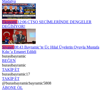
Madalya
Ekonomi
12:06
ÇTSO SEÇİMLERİNDE DENGELER
DEĞİŞİYOR!
Siyaset
08:43
Bayramiç’te Üç Hilal Üyelerin Oyuyla Mustafa
Kılıç’a Emanet Edildi
burasibayramic
BEĞEN
burasibayramic
TAKİP ET
burasibayramic17
TAKİP ET
@burasbayramicbayramic5808
ABONE OL