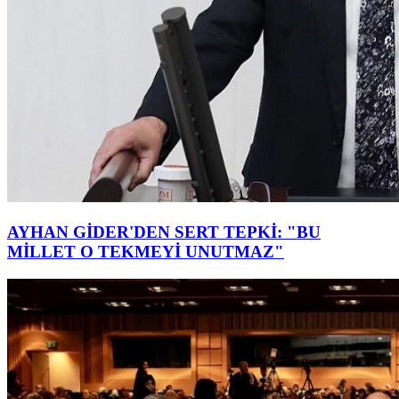
AYHAN GİDER'DEN SERT TEPKİ: "BU
MİLLET O TEKMEYİ UNUTMAZ"