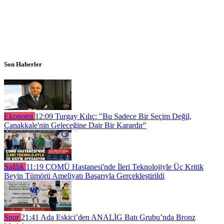
Son Haberler
Ekonomi
12:09
Turgay Kılıç: "Bu Sadece Bir Seçim Değil,
Çanakkale'nin Geleceğine Dair Bir Karardır"
Sağlık
11:19
ÇOMÜ Hastanesi'nde İleri Teknolojiyle Üç Kritik
Beyin Tümörü Ameliyatı Başarıyla Gerçekleştirildi
Spor
21:41
Ada Eskici’den ANALİG Batı Grubu’nda Bronz