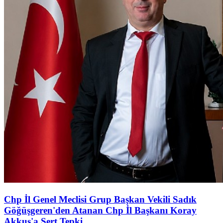
Chp İl Genel Meclisi Grup Başkan Vekili Sadık
Göğüşgeren'den Atanan Chp İl Başkanı Koray
Akkuş'a Sert Tepki