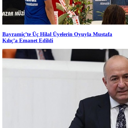
Bayramiç’te Üç Hilal Üyelerin Oyuyla Mustafa
Kılıç’a Emanet Edildi