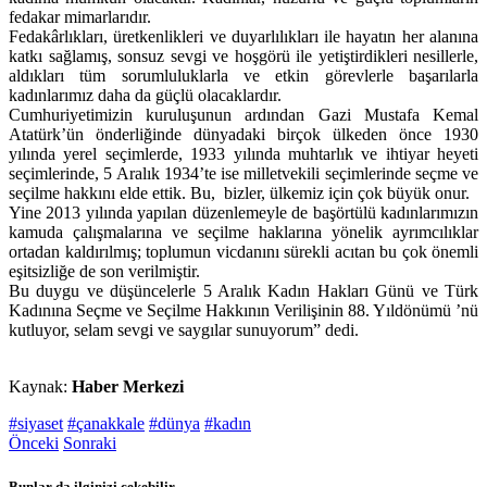
fedakar mimarlarıdır.
Fedakârlıkları, üretkenlikleri ve duyarlılıkları ile hayatın her alanına
katkı sağlamış, sonsuz sevgi ve hoşgörü ile yetiştirdikleri nesillerle,
aldıkları tüm sorumluluklarla ve etkin görevlerle başarılarla
kadınlarımız daha da güçlü olacaklardır.
Cumhuriyetimizin kuruluşunun ardından Gazi Mustafa Kemal
Atatürk’ün önderliğinde dünyadaki birçok ülkeden önce 1930
yılında yerel seçimlerde, 1933 yılında muhtarlık ve ihtiyar heyeti
seçimlerinde, 5 Aralık 1934’te ise milletvekili seçimlerinde seçme ve
seçilme hakkını elde ettik. Bu, bizler, ülkemiz için çok büyük onur.
Yine 2013 yılında yapılan düzenlemeyle de başörtülü kadınlarımızın
kamuda çalışmalarına ve seçilme haklarına yönelik ayrımcılıklar
ortadan kaldırılmış; toplumun vicdanını sürekli acıtan bu çok önemli
eşitsizliğe de son verilmiştir.
Bu duygu ve düşüncelerle 5 Aralık Kadın Hakları Günü ve Türk
Kadınına Seçme ve Seçilme Hakkının Verilişinin 88. Yıldönümü ’nü
kutluyor, selam sevgi ve saygılar sunuyorum” dedi.
Kaynak:
Haber Merkezi
#siyaset
#çanakkale
#dünya
#kadın
Önceki
Sonraki
Bunlar da ilginizi çekebilir