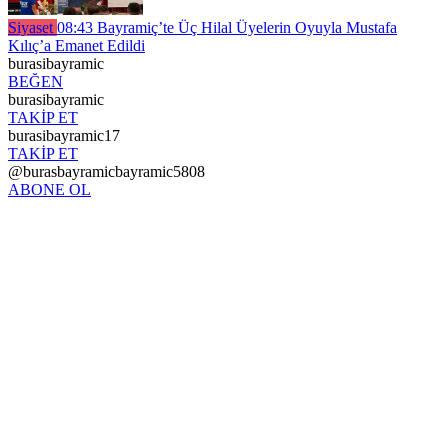
Siyaset
08:43
Bayramiç’te Üç Hilal Üyelerin Oyuyla Mustafa
Kılıç’a Emanet Edildi
burasibayramic
BEĞEN
burasibayramic
TAKİP ET
burasibayramic17
TAKİP ET
@burasbayramicbayramic5808
ABONE OL