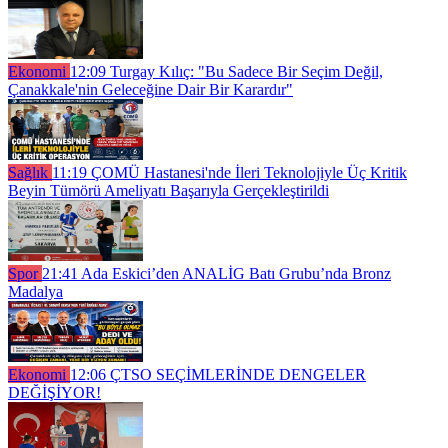
Ekonomi
12:09
Turgay Kılıç: "Bu Sadece Bir Seçim Değil,
Çanakkale'nin Geleceğine Dair Bir Karardır"
Sağlık
11:19
ÇOMÜ Hastanesi'nde İleri Teknolojiyle Üç Kritik
Beyin Tümörü Ameliyatı Başarıyla Gerçekleştirildi
Spor
21:41
Ada Eskici’den ANALİG Batı Grubu’nda Bronz
Madalya
Ekonomi
12:06
ÇTSO SEÇİMLERİNDE DENGELER
DEĞİŞİYOR!