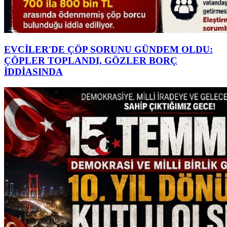
EVCİLER'DE ÇÖP SORUNU GÜNDEM OLDU:
ÇÖPLER TOPLANDI, GÖZLER BORÇ
İDDİASINDA