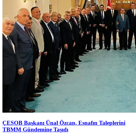
ÇESOB Başkanı Ünal Özcan, Esnafın Taleplerini
TBMM Gündemine Taşıdı