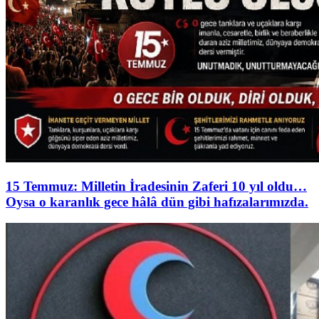
15 Temmuz: Milletin İradesinin Zaferi 10 yıl oldu…
Oysa o karanlık gece hâlâ dün gibi hafızalarımızda.