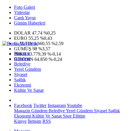
Foto Galeri
Videolar
Canlı Yayın
Günün Haberleri
DOLAR
47,74
%0,25
EURO
55,25
%0,43
G.ALTIN
6.660,55
%2,59
GÜMÜŞ
98
%3,57
Magazin
IMKB
13.779,39
%-0,14
Gündem
BITCOIN
64.850
%-0,24
Belediye
Yerel Gündem
Siyaset
Sağlık
Ekonomi
Kültür Ve Sanat
Facebook
Twitter
Instagram
Youtube
Magazin
Gündem
Belediye
Yerel Gündem
Siyaset
Sağlık
Ekonomi
Kültür Ve Sanat
Spor
Eğitim
Künye
İletişim
RSS