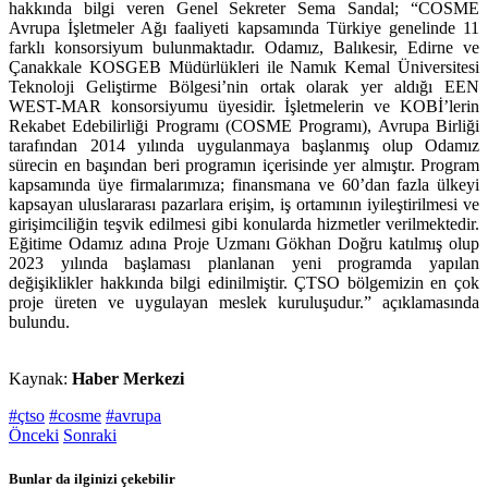
hakkında bilgi veren Genel Sekreter Sema Sandal; “COSME
Avrupa İşletmeler Ağı faaliyeti kapsamında Türkiye genelinde 11
farklı konsorsiyum bulunmaktadır. Odamız, Balıkesir, Edirne ve
Çanakkale KOSGEB Müdürlükleri ile Namık Kemal Üniversitesi
Teknoloji Geliştirme Bölgesi’nin ortak olarak yer aldığı EEN
WEST-MAR konsorsiyumu üyesidir. İşletmelerin ve KOBİ’lerin
Rekabet Edebilirliği Programı (COSME Programı), Avrupa Birliği
tarafından 2014 yılında uygulanmaya başlanmış olup Odamız
sürecin en başından beri programın içerisinde yer almıştır. Program
kapsamında üye firmalarımıza; finansmana ve 60’dan fazla ülkeyi
kapsayan uluslararası pazarlara erişim, iş ortamının iyileştirilmesi ve
girişimciliğin teşvik edilmesi gibi konularda hizmetler verilmektedir.
Eğitime Odamız adına Proje Uzmanı Gökhan Doğru katılmış olup
2023 yılında başlaması planlanan yeni programda yapılan
değişiklikler hakkında bilgi edinilmiştir. ÇTSO bölgemizin en çok
proje üreten ve uygulayan meslek kuruluşudur.” açıklamasında
bulundu.
Kaynak:
Haber Merkezi
#çtso
#cosme
#avrupa
Önceki
Sonraki
Bunlar da ilginizi çekebilir