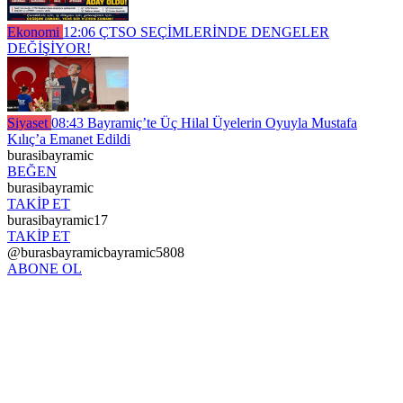
Ekonomi
12:06
ÇTSO SEÇİMLERİNDE DENGELER
DEĞİŞİYOR!
Siyaset
08:43
Bayramiç’te Üç Hilal Üyelerin Oyuyla Mustafa
Kılıç’a Emanet Edildi
burasibayramic
BEĞEN
burasibayramic
TAKİP ET
burasibayramic17
TAKİP ET
@burasbayramicbayramic5808
ABONE OL