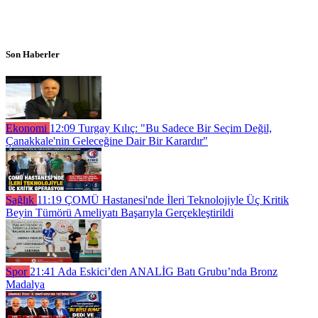
Son Haberler
Ekonomi
12:09
Turgay Kılıç: "Bu Sadece Bir Seçim Değil,
Çanakkale'nin Geleceğine Dair Bir Karardır"
Sağlık
11:19
ÇOMÜ Hastanesi'nde İleri Teknolojiyle Üç Kritik
Beyin Tümörü Ameliyatı Başarıyla Gerçekleştirildi
Spor
21:41
Ada Eskici’den ANALİG Batı Grubu’nda Bronz
Madalya