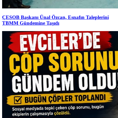
ÇESOB Başkanı Ünal Özcan, Esnafın Taleplerini
TBMM Gündemine Taşıdı