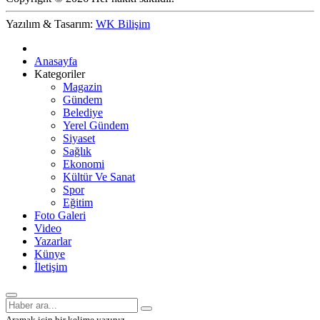
Yazılım & Tasarım:
WK Bilişim
Anasayfa
Kategoriler
Magazin
Gündem
Belediye
Yerel Gündem
Siyaset
Sağlık
Ekonomi
Kültür Ve Sanat
Spor
Eğitim
Foto Galeri
Video
Yazarlar
Künye
İletişim
Aramak için bir kelime yazınız.