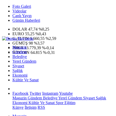
Foto Galeri
Videolar
Canlı Yayın
Günün Haberleri
DOLAR
47,74
%0,25
EURO
55,25
%0,43
G.ALTIN
6.660,55
%2,59
GÜMÜŞ
98
%3,57
Magazin
IMKB
13.779,39
%-0,14
Gündem
BITCOIN
64.815
%-0,31
Belediye
Yerel Gündem
Siyaset
Sağlık
Ekonomi
Kültür Ve Sanat
Facebook
Twitter
Instagram
Youtube
Magazin
Gündem
Belediye
Yerel Gündem
Siyaset
Sağlık
Ekonomi
Kültür Ve Sanat
Spor
Eğitim
Künye
İletişim
RSS