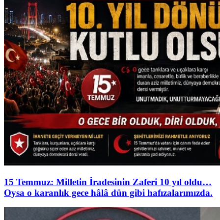
15 Temmuz: Milletin İradesinin Zaferi 10 yıl oldu…
Oysa o karanlık gece hâlâ dün gibi hafızalarımızda.