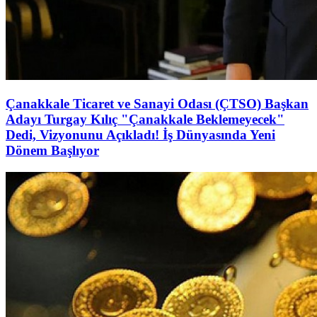
Çanakkale Ticaret ve Sanayi Odası (ÇTSO) Başkan
Adayı Turgay Kılıç "Çanakkale Beklemeyecek"
Dedi, Vizyonunu Açıkladı! İş Dünyasında Yeni
Dönem Başlıyor