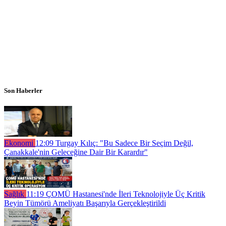
Son Haberler
Ekonomi
12:09
Turgay Kılıç: "Bu Sadece Bir Seçim Değil,
Çanakkale'nin Geleceğine Dair Bir Karardır"
Sağlık
11:19
ÇOMÜ Hastanesi'nde İleri Teknolojiyle Üç Kritik
Beyin Tümörü Ameliyatı Başarıyla Gerçekleştirildi