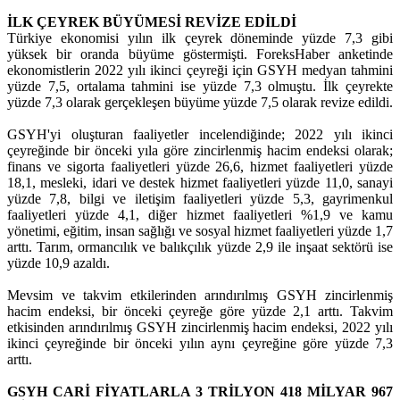
İLK ÇEYREK BÜYÜMESİ REVİZE EDİLDİ
Türkiye ekonomisi yılın ilk çeyrek döneminde yüzde 7,3 gibi
yüksek bir oranda büyüme göstermişti. ForeksHaber anketinde
ekonomistlerin 2022 yılı ikinci çeyreği için GSYH medyan tahmini
yüzde 7,5, ortalama tahmini ise yüzde 7,3 olmuştu. İlk çeyrekte
yüzde 7,3 olarak gerçekleşen büyüme yüzde 7,5 olarak revize edildi.
GSYH'yi oluşturan faaliyetler incelendiğinde; 2022 yılı ikinci
çeyreğinde bir önceki yıla göre zincirlenmiş hacim endeksi olarak;
finans ve sigorta faaliyetleri yüzde 26,6, hizmet faaliyetleri yüzde
18,1, mesleki, idari ve destek hizmet faaliyetleri yüzde 11,0, sanayi
yüzde 7,8, bilgi ve iletişim faaliyetleri yüzde 5,3, gayrimenkul
faaliyetleri yüzde 4,1, diğer hizmet faaliyetleri %1,9 ve kamu
yönetimi, eğitim, insan sağlığı ve sosyal hizmet faaliyetleri yüzde 1,7
arttı. Tarım, ormancılık ve balıkçılık yüzde 2,9 ile inşaat sektörü ise
yüzde 10,9 azaldı.
Mevsim ve takvim etkilerinden arındırılmış GSYH zincirlenmiş
hacim endeksi, bir önceki çeyreğe göre yüzde 2,1 arttı. Takvim
etkisinden arındırılmış GSYH zincirlenmiş hacim endeksi, 2022 yılı
ikinci çeyreğinde bir önceki yılın aynı çeyreğine göre yüzde 7,3
arttı.
GSYH CARİ FİYATLARLA 3 TRİLYON 418 MİLYAR 967