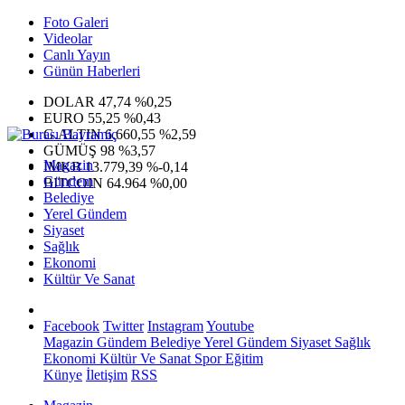
Foto Galeri
Videolar
Canlı Yayın
Günün Haberleri
DOLAR
47,74
%0,25
EURO
55,25
%0,43
G.ALTIN
6.660,55
%2,59
GÜMÜŞ
98
%3,57
Magazin
IMKB
13.779,39
%-0,14
Gündem
BITCOIN
64.964
%0,00
Belediye
Yerel Gündem
Siyaset
Sağlık
Ekonomi
Kültür Ve Sanat
Facebook
Twitter
Instagram
Youtube
Magazin
Gündem
Belediye
Yerel Gündem
Siyaset
Sağlık
Ekonomi
Kültür Ve Sanat
Spor
Eğitim
Künye
İletişim
RSS