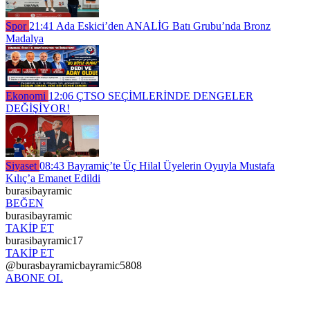
Spor
21:41
Ada Eskici’den ANALİG Batı Grubu’nda Bronz
Madalya
Ekonomi
12:06
ÇTSO SEÇİMLERİNDE DENGELER
DEĞİŞİYOR!
Siyaset
08:43
Bayramiç’te Üç Hilal Üyelerin Oyuyla Mustafa
Kılıç’a Emanet Edildi
burasibayramic
BEĞEN
burasibayramic
TAKİP ET
burasibayramic17
TAKİP ET
@burasbayramicbayramic5808
ABONE OL