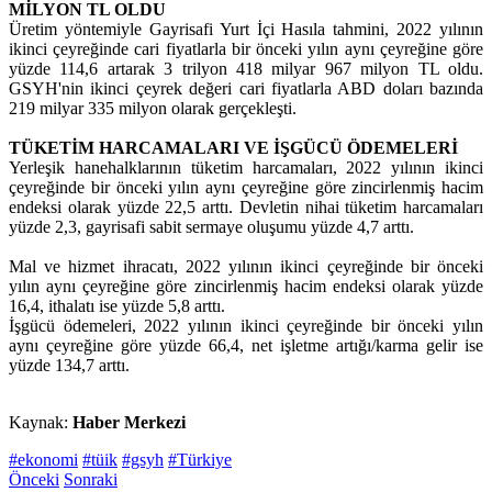
MİLYON TL OLDU
Üretim yöntemiyle Gayrisafi Yurt İçi Hasıla tahmini, 2022 yılının
ikinci çeyreğinde cari fiyatlarla bir önceki yılın aynı çeyreğine göre
yüzde 114,6 artarak 3 trilyon 418 milyar 967 milyon TL oldu.
GSYH'nin ikinci çeyrek değeri cari fiyatlarla ABD doları bazında
219 milyar 335 milyon olarak gerçekleşti.
TÜKETİM HARCAMALARI VE İŞGÜCÜ ÖDEMELERİ
Yerleşik hanehalklarının tüketim harcamaları, 2022 yılının ikinci
çeyreğinde bir önceki yılın aynı çeyreğine göre zincirlenmiş hacim
endeksi olarak yüzde 22,5 arttı. Devletin nihai tüketim harcamaları
yüzde 2,3, gayrisafi sabit sermaye oluşumu yüzde 4,7 arttı.
Mal ve hizmet ihracatı, 2022 yılının ikinci çeyreğinde bir önceki
yılın aynı çeyreğine göre zincirlenmiş hacim endeksi olarak yüzde
16,4, ithalatı ise yüzde 5,8 arttı.
İşgücü ödemeleri, 2022 yılının ikinci çeyreğinde bir önceki yılın
aynı çeyreğine göre yüzde 66,4, net işletme artığı/karma gelir ise
yüzde 134,7 arttı.
Kaynak:
Haber Merkezi
#ekonomi
#tüik
#gsyh
#Türkiye
Önceki
Sonraki