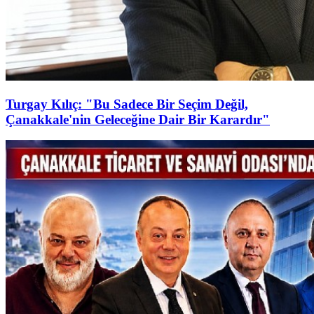
Turgay Kılıç: "Bu Sadece Bir Seçim Değil,
Çanakkale'nin Geleceğine Dair Bir Karardır"