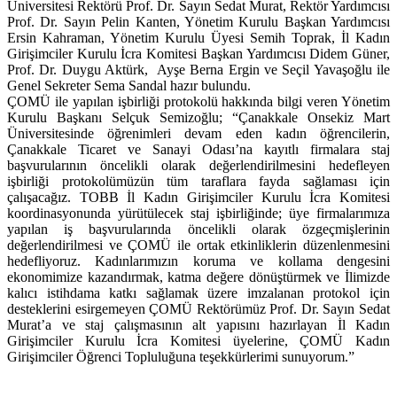
Üniversitesi Rektörü Prof. Dr. Sayın Sedat Murat, Rektör Yardımcısı
Prof. Dr. Sayın Pelin Kanten, Yönetim Kurulu Başkan Yardımcısı
Ersin Kahraman, Yönetim Kurulu Üyesi Semih Toprak, İl Kadın
Girişimciler Kurulu İcra Komitesi Başkan Yardımcısı Didem Güner,
Prof. Dr. Duygu Aktürk, Ayşe Berna Ergin ve Seçil Yavaşoğlu ile
Genel Sekreter Sema Sandal hazır bulundu.
ÇOMÜ ile yapılan işbirliği protokolü hakkında bilgi veren Yönetim
Kurulu Başkanı Selçuk Semizoğlu; “Çanakkale Onsekiz Mart
Üniversitesinde öğrenimleri devam eden kadın öğrencilerin,
Çanakkale Ticaret ve Sanayi Odası’na kayıtlı firmalara staj
başvurularının öncelikli olarak değerlendirilmesini hedefleyen
işbirliği protokolümüzün tüm taraflara fayda sağlaması için
çalışacağız. TOBB İl Kadın Girişimciler Kurulu İcra Komitesi
koordinasyonunda yürütülecek staj işbirliğinde; üye firmalarımıza
yapılan iş başvurularında öncelikli olarak özgeçmişlerinin
değerlendirilmesi ve ÇOMÜ ile ortak etkinliklerin düzenlenmesini
hedefliyoruz. Kadınlarımızın koruma ve kollama dengesini
ekonomimize kazandırmak, katma değere dönüştürmek ve İlimizde
kalıcı istihdama katkı sağlamak üzere imzalanan protokol için
desteklerini esirgemeyen ÇOMÜ Rektörümüz Prof. Dr. Sayın Sedat
Murat’a ve staj çalışmasının alt yapısını hazırlayan İl Kadın
Girişimciler Kurulu İcra Komitesi üyelerine, ÇOMÜ Kadın
Girişimciler Öğrenci Topluluğuna teşekkürlerimi sunuyorum.”