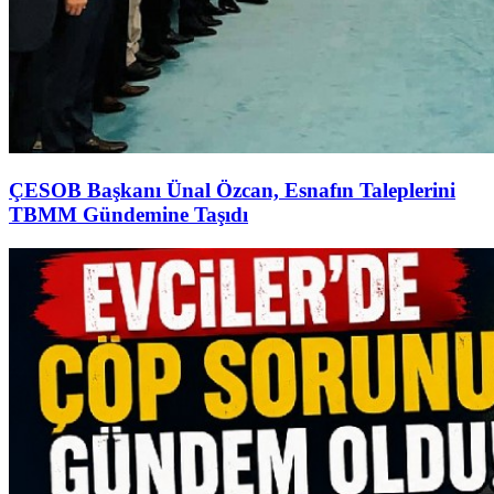
ÇESOB Başkanı Ünal Özcan, Esnafın Taleplerini
TBMM Gündemine Taşıdı