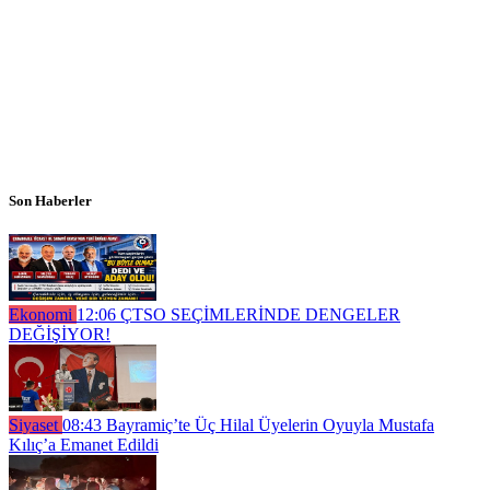
Son Haberler
Ekonomi
12:06
ÇTSO SEÇİMLERİNDE DENGELER
DEĞİŞİYOR!
Siyaset
08:43
Bayramiç’te Üç Hilal Üyelerin Oyuyla Mustafa
Kılıç’a Emanet Edildi