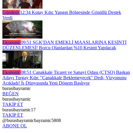
Gündem
12:34
Kutay Kılıç Yangın Bölgesinde Gönüllü Destek
Verdi
Ekonomi
09:51
SGK'DAN EMEKLİ MAAŞLARINA KESİNTİ
DÜZENLEMESİ! Borcu Olanlardan %10 Kesinti Yapılacak
Ekonomi
08:51
Çanakkale Ticaret ve Sanayi Odası (ÇTSO) Başkan
Adayı Turgay Kılıç "Çanakkale Beklemeyecek" Dedi, Vizyonunu
Açıkladı! İş Dünyasında Yeni Dönem Başlıyor
burasibayramic
BEĞEN
burasibayramic
TAKİP ET
burasibayramic17
TAKİP ET
@burasbayramicbayramic5808
ABONE OL