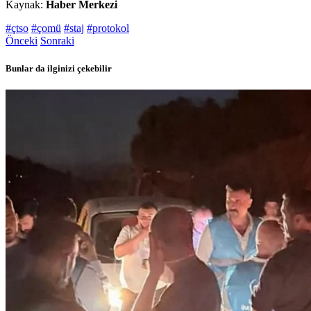
Kaynak:
Haber Merkezi
#çtso
#çomü
#staj
#protokol
Önceki
Sonraki
Bunlar da ilginizi çekebilir