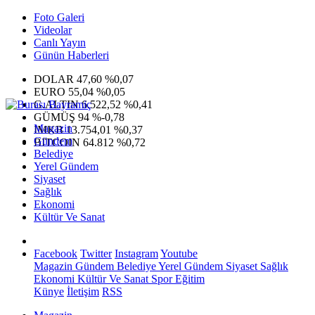
Foto Galeri
Videolar
Canlı Yayın
Günün Haberleri
DOLAR
47,60
%0,07
EURO
55,04
%0,05
G.ALTIN
6.522,52
%0,41
GÜMÜŞ
94
%-0,78
Magazin
IMKB
13.754,01
%0,37
Gündem
BITCOIN
64.812
%0,72
Belediye
Yerel Gündem
Siyaset
Sağlık
Ekonomi
Kültür Ve Sanat
Facebook
Twitter
Instagram
Youtube
Magazin
Gündem
Belediye
Yerel Gündem
Siyaset
Sağlık
Ekonomi
Kültür Ve Sanat
Spor
Eğitim
Künye
İletişim
RSS