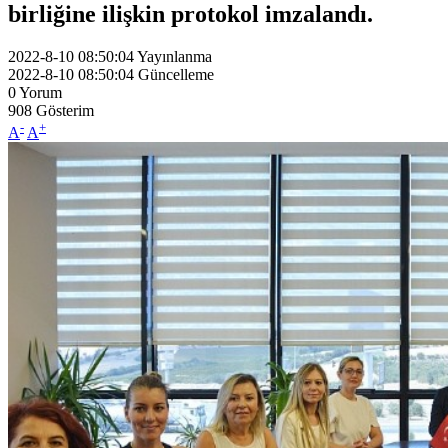
birliğine ilişkin protokol imzalandı.
2022-8-10 08:50:04
Yayınlanma
2022-8-10 08:50:04
Güncelleme
0
Yorum
908
Gösterim
-
+
A
A