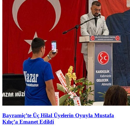
Bayramiç’te Üç Hilal Üyelerin Oyuyla Mustafa
Kılıç’a Emanet Edildi