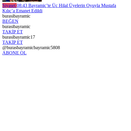
Siyaset
08:43
Bayramiç’te Üç Hilal Üyelerin Oyuyla Mustafa
Kılıç’a Emanet Edildi
burasibayramic
BEĞEN
burasibayramic
TAKİP ET
burasibayramic17
TAKİP ET
@burasbayramicbayramic5808
ABONE OL