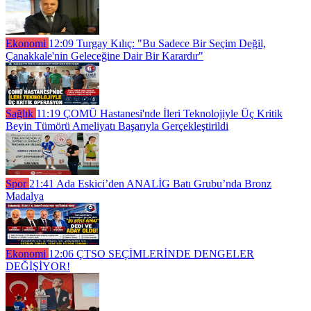
Ekonomi
12:09
Turgay Kılıç: "Bu Sadece Bir Seçim Değil,
Çanakkale'nin Geleceğine Dair Bir Karardır"
Sağlık
11:19
ÇOMÜ Hastanesi'nde İleri Teknolojiyle Üç Kritik
Beyin Tümörü Ameliyatı Başarıyla Gerçekleştirildi
Spor
21:41
Ada Eskici’den ANALİG Batı Grubu’nda Bronz
Madalya
Ekonomi
12:06
ÇTSO SEÇİMLERİNDE DENGELER
DEĞİŞİYOR!