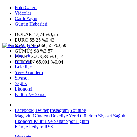
Foto Galeri
Videolar
Canlı Yayın
Günün Haberleri
DOLAR
47,74
%0,25
EURO
55,25
%0,43
G.ALTIN
6.660,55
%2,59
GÜMÜŞ
98
%3,57
Magazin
IMKB
13.779,39
%-0,14
Gündem
BITCOIN
65.001
%0,04
Belediye
Yerel Gündem
Siyaset
Sağlık
Ekonomi
Kültür Ve Sanat
Facebook
Twitter
Instagram
Youtube
Magazin
Gündem
Belediye
Yerel Gündem
Siyaset
Sağlık
Ekonomi
Kültür Ve Sanat
Spor
Eğitim
Künye
İletişim
RSS