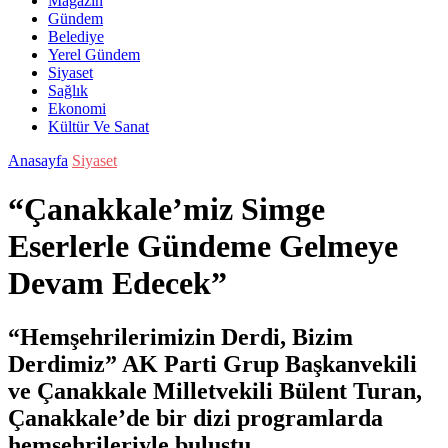
Magazin
Gündem
Belediye
Yerel Gündem
Siyaset
Sağlık
Ekonomi
Kültür Ve Sanat
Anasayfa
Siyaset
“Çanakkale’miz Simge
Eserlerle Gündeme Gelmeye
Devam Edecek”
“Hemşehrilerimizin Derdi, Bizim
Derdimiz” AK Parti Grup Başkanvekili
ve Çanakkale Milletvekili Bülent Turan,
Çanakkale’de bir dizi programlarda
hemşehrileriyle buluştu.