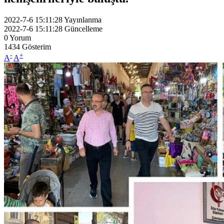
2022-7-6 15:11:28
Yayınlanma
2022-7-6 15:11:28
Güncelleme
0
Yorum
1434
Gösterim
-
+
A
A