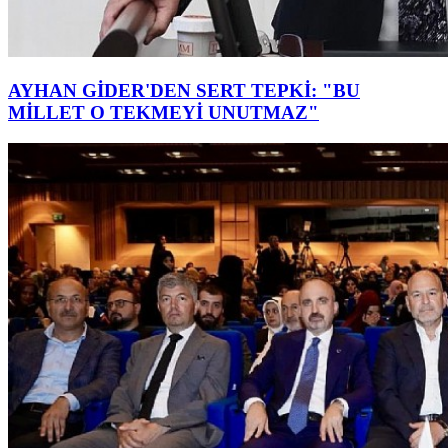
AYHAN GİDER'DEN SERT TEPKİ: "BU
MİLLET O TEKMEYİ UNUTMAZ"