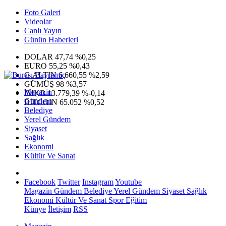
Foto Galeri
Videolar
Canlı Yayın
Günün Haberleri
DOLAR
47,74
%0,25
EURO
55,25
%0,43
G.ALTIN
6.660,55
%2,59
GÜMÜŞ
98
%3,57
Magazin
IMKB
13.779,39
%-0,14
Gündem
BITCOIN
65.052
%0,52
Belediye
Yerel Gündem
Siyaset
Sağlık
Ekonomi
Kültür Ve Sanat
Facebook
Twitter
Instagram
Youtube
Magazin
Gündem
Belediye
Yerel Gündem
Siyaset
Sağlık
Ekonomi
Kültür Ve Sanat
Spor
Eğitim
Künye
İletişim
RSS