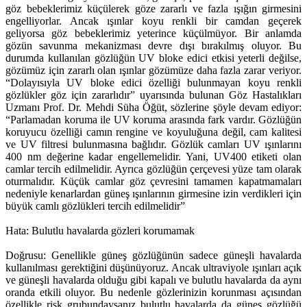
göz bebeklerimiz küçülerek göze zararlı ve fazla ışığın girmesini
engelliyorlar. Ancak ışınlar koyu renkli bir camdan geçerek
geliyorsa göz bebeklerimiz yeterince küçülmüyor. Bir anlamda
gözün savunma mekanizması devre dışı bırakılmış oluyor. Bu
durumda kullanılan gözlüğün UV bloke edici etkisi yeterli değilse,
gözümüz için zararlı olan ışınlar gözümüze daha fazla zarar veriyor.
“Dolayısıyla UV bloke edici özelliği bulunmayan koyu renkli
gözlükler göz için zararlıdır” uyarısında bulunan Göz Hastalıkları
Uzmanı Prof. Dr. Mehdi Süha Öğüt, sözlerine şöyle devam ediyor:
“Parlamadan koruma ile UV koruma arasında fark vardır. Gözlüğün
koruyucu özelliği camın rengine ve koyuluğuna değil, cam kalitesi
ve UV filtresi bulunmasına bağlıdır. Gözlük camları UV ışınlarını
400 nm değerine kadar engellemelidir. Yani, UV400 etiketi olan
camlar tercih edilmelidir. Ayrıca gözlüğün çerçevesi yüze tam olarak
oturmalıdır. Küçük camlar göz çevresini tamamen kapatmamaları
nedeniyle kenarlardan güneş ışınlarının girmesine izin verdikleri için
büyük camlı gözlükleri tercih edilmelidir”
Hata: Bulutlu havalarda gözleri korumamak
Doğrusu: Genellikle güneş gözlüğünün sadece güneşli havalarda
kullanılması gerektiğini düşünüyoruz. Ancak ultraviyole ışınları açık
ve güneşli havalarda olduğu gibi kapalı ve bulutlu havalarda da aynı
oranda etkili oluyor. Bu nedenle gözlerinizin korunması açısından
özellikle risk grubundaysanız bulutlu havalarda da güneş gözlüğü