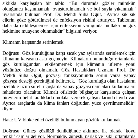
sıklıkla karşılaşılan bir tablo. “Bu durumda gözler mümkün
olduğunca kaşınmamalı, ovuşturulmamalı ve bol suyla yıkanmalı”
uyarısında bulunan Prof. Dr. Mehdi Süha Öğüt, “Ayrıca sık sık
ellerin göze götürülmesi de enfeksiyon riskini arttırıyor. Tablonun
daha da ciddileşmemesi için enfeksiyon varlığında mutlaka bir göz
hekimine muayene olunmalıdır” bilgisini veriyor.
Klimanın karşısında serinlemek
Doğrusu: Göz kuruluğuna karşı sıcak yaz aylarında serinlemek için
klimanın karşısına asla geçmeyin. Klimaların bulunduğu ortamlarda
göz kuruluğundan etkilenmemek için klimanın üfleme yönü
yüzünüze doğru olmamalı. Göz Hastalıkları Uzmanı Prof. Dr.
Mehdi Süha Öğüt, gözyaşı fonksiyonunda sorun varsa yapay
gözyaşı desteği gerektiğini belirterek, “Göz kuruluğu olan hastaların
özellikle uzun süreli uçuşlarda yapay gözyaşı damlaları kullanmaları
rahatlatıcı olacaktır. Klimalı ofislerde bilgisayar karşısında çalışan
bireylerin belirli aralıklarla molalar vererek çalışmalarında fayda var.
Ayrıca araçlarda da klima fanları doğrudan yüze çevrilmemelidir”
diyor.
Hata: UV bloke edici özelliği bulunmayan gözlük kullanmak
Doğrusu: Güneş gözlüğü denildiğinde aklımıza ilk olarak ‘koyu
renkli’ camlar geliyor. Normalde, güneşli, parlak ve ışıklı ortamlarda