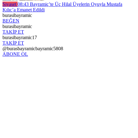
Siyaset
08:43
Bayramiç’te Üç Hilal Üyelerin Oyuyla Mustafa
Kılıç’a Emanet Edildi
burasibayramic
BEĞEN
burasibayramic
TAKİP ET
burasibayramic17
TAKİP ET
@burasbayramicbayramic5808
ABONE OL