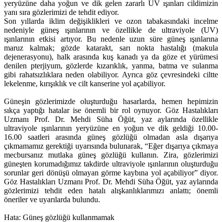
yeryüzüne daha yoğun ve dik gelen zararlı UV ışınları cildimizin
yanı sıra gözlerimizi de tehdit ediyor.
Son yıllarda iklim değişiklikleri ve ozon tabakasındaki incelme
nedeniyle güneş ışınlarının ve özellikle de ultraviyole (UV)
ışınlarının etkisi artıyor. Bu nedenle uzun süre güneş ışınlarına
maruz kalmak; gözde katarakt, sarı nokta hastalığı (makula
dejenerasyonu), halk arasında kuş kanadı ya da göze et yürümesi
denilen pterjiyum, gözlerde kızarıklık, yanma, batma ve sulanma
gibi rahatsızlıklara neden olabiliyor. Ayrıca göz çevresindeki ciltte
lekelenme, kırışıklık ve cilt kanserine yol açabiliyor.
Güneşin gözlerimizde oluşturduğu hasarlarda, hemen hepimizin
sıkça yaptığı hatalar ise önemli bir rol oynuyor. Göz Hastalıkları
Uzmanı Prof. Dr. Mehdi Süha Öğüt, yaz aylarında özellikle
ultraviyole ışınlarının yeryüzüne en yoğun ve dik geldiği 10.00-
16.00 saatleri arasında güneş gözlüğü olmadan asla dışarıya
çıkmamamız gerektiği uyarısında bulunarak, “Eğer dışarıya çıkmaya
mecbursanız mutlaka güneş gözlüğü kullanın. Zira, gözlerimizi
güneşten korumadığımız takdirde ultraviyole ışınlarının oluşturduğu
sorunlar geri dönüşü olmayan görme kaybına yol açabiliyor” diyor.
Göz Hastalıkları Uzmanı Prof. Dr. Mehdi Süha Öğüt, yaz aylarında
gözlerimizi tehdit eden hatalı alışkanlıklarımızı anlattı; önemli
öneriler ve uyarılarda bulundu.
Hata: Güneş gözlüğü kullanmamak