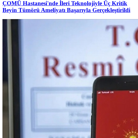
ÇOMÜ Hastanesi'nde İleri Teknolojiyle Üç Kritik
Beyin Tümörü Ameliyatı Başarıyla Gerçekleştirildi