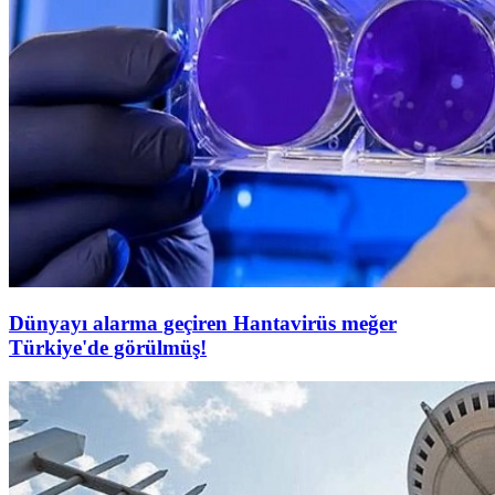
Dünyayı alarma geçiren Hantavirüs meğer
Türkiye'de görülmüş!