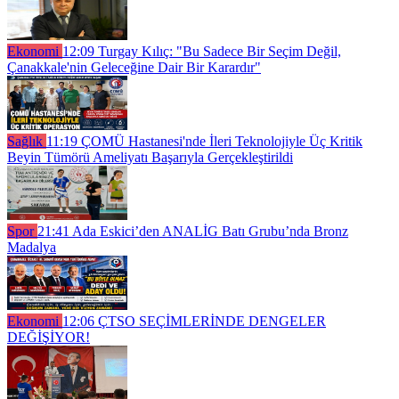
Ekonomi
12:09
Turgay Kılıç: "Bu Sadece Bir Seçim Değil,
Çanakkale'nin Geleceğine Dair Bir Karardır"
Sağlık
11:19
ÇOMÜ Hastanesi'nde İleri Teknolojiyle Üç Kritik
Beyin Tümörü Ameliyatı Başarıyla Gerçekleştirildi
Spor
21:41
Ada Eskici’den ANALİG Batı Grubu’nda Bronz
Madalya
Ekonomi
12:06
ÇTSO SEÇİMLERİNDE DENGELER
DEĞİŞİYOR!