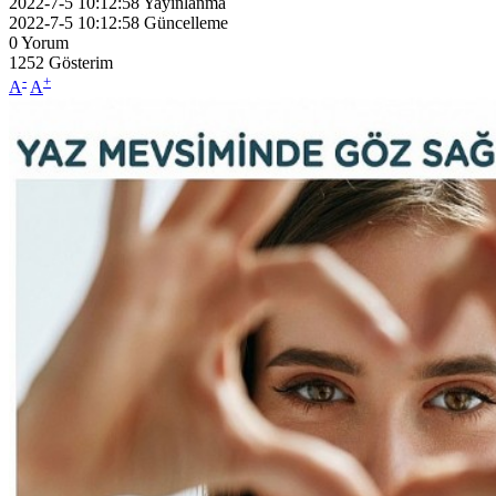
2022-7-5 10:12:58
Yayınlanma
2022-7-5 10:12:58
Güncelleme
0
Yorum
1252
Gösterim
-
+
A
A