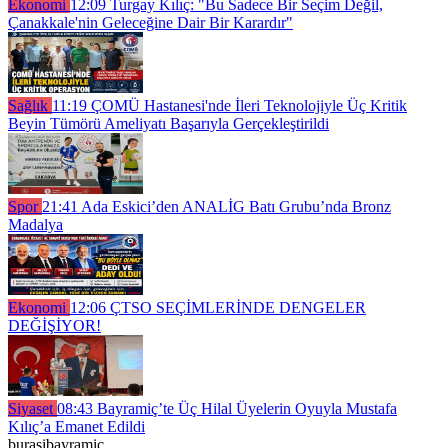
Ekonomi
12:09
Turgay Kılıç: "Bu Sadece Bir Seçim Değil,
Çanakkale'nin Geleceğine Dair Bir Karardır"
Sağlık
11:19
ÇOMÜ Hastanesi'nde İleri Teknolojiyle Üç Kritik
Beyin Tümörü Ameliyatı Başarıyla Gerçekleştirildi
Spor
21:41
Ada Eskici’den ANALİG Batı Grubu’nda Bronz
Madalya
Ekonomi
12:06
ÇTSO SEÇİMLERİNDE DENGELER
DEĞİŞİYOR!
Siyaset
08:43
Bayramiç’te Üç Hilal Üyelerin Oyuyla Mustafa
Kılıç’a Emanet Edildi
burasibayramic