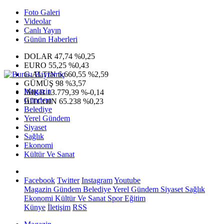
Foto Galeri
Videolar
Canlı Yayın
Günün Haberleri
DOLAR
47,74
%0,25
EURO
55,25
%0,43
G.ALTIN
6.660,55
%2,59
GÜMÜŞ
98
%3,57
Magazin
IMKB
13.779,39
%-0,14
Gündem
BITCOIN
65.238
%0,23
Belediye
Yerel Gündem
Siyaset
Sağlık
Ekonomi
Kültür Ve Sanat
Facebook
Twitter
Instagram
Youtube
Magazin
Gündem
Belediye
Yerel Gündem
Siyaset
Sağlık
Ekonomi
Kültür Ve Sanat
Spor
Eğitim
Künye
İletişim
RSS