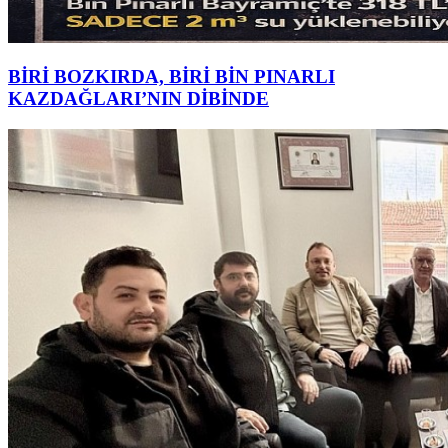
BİRİ BOZKIRDA, BİRİ BİN PINARLI
KAZDAĞLARI’NIN DİBİNDE