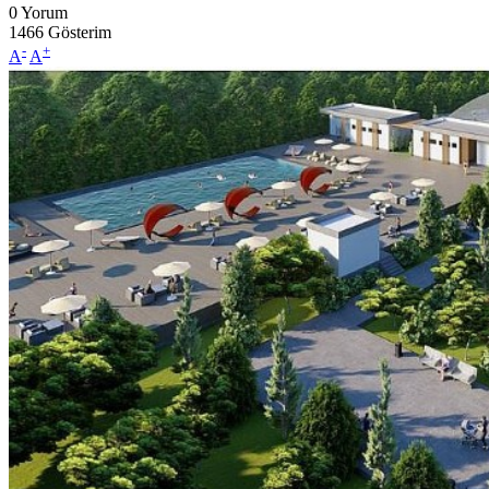
0
Yorum
1466
Gösterim
-
+
A
A