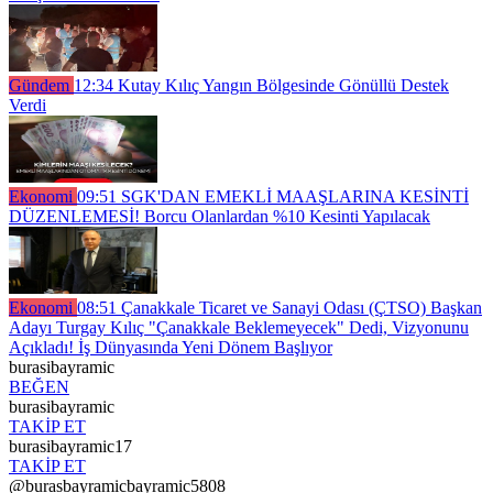
Gündem
12:34
Kutay Kılıç Yangın Bölgesinde Gönüllü Destek
Verdi
Ekonomi
09:51
SGK'DAN EMEKLİ MAAŞLARINA KESİNTİ
DÜZENLEMESİ! Borcu Olanlardan %10 Kesinti Yapılacak
Ekonomi
08:51
Çanakkale Ticaret ve Sanayi Odası (ÇTSO) Başkan
Adayı Turgay Kılıç "Çanakkale Beklemeyecek" Dedi, Vizyonunu
Açıkladı! İş Dünyasında Yeni Dönem Başlıyor
burasibayramic
BEĞEN
burasibayramic
TAKİP ET
burasibayramic17
TAKİP ET
@burasbayramicbayramic5808