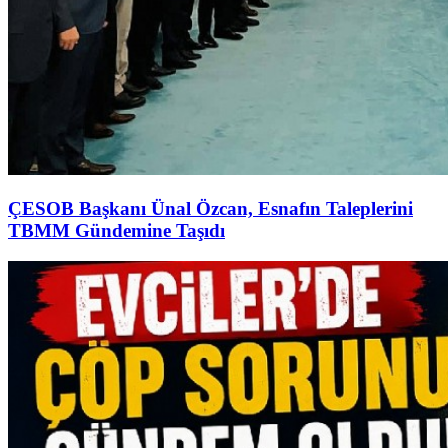
ÇESOB Başkanı Ünal Özcan, Esnafın Taleplerini
TBMM Gündemine Taşıdı