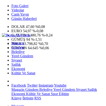
Foto Galeri
Videolar
Canlı Yayın
Günün Haberleri
DOLAR
47,60
%0,08
EURO
54,97
%-0,08
G.ALTIN
6.480,76
%-0,24
GÜMÜŞ
94
%-1,51
Magazin
IMKB
13.798,82
%0,70
Gündem
BITCOIN
64.645
%0,06
Belediye
Yerel Gündem
Siyaset
Sağlık
Ekonomi
Kültür Ve Sanat
Facebook
Twitter
Instagram
Youtube
Magazin
Gündem
Belediye
Yerel Gündem
Siyaset
Sağlık
Ekonomi
Kültür Ve Sanat
Spor
Eğitim
Künye
İletişim
RSS