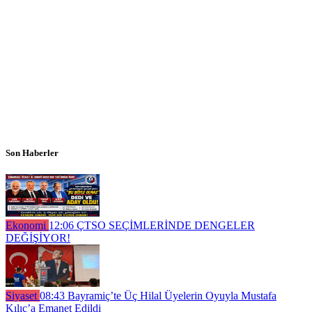
Son Haberler
Ekonomi
12:06
ÇTSO SEÇİMLERİNDE DENGELER
DEĞİŞİYOR!
Siyaset
08:43
Bayramiç’te Üç Hilal Üyelerin Oyuyla Mustafa
Kılıç’a Emanet Edildi