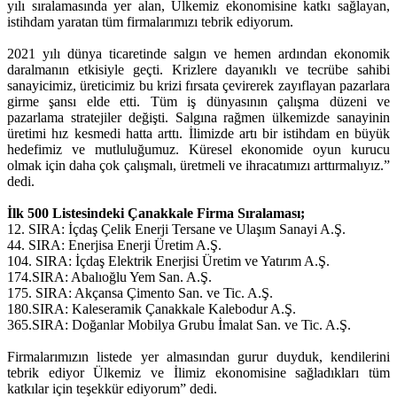
yılı sıralamasında yer alan, Ülkemiz ekonomisine katkı sağlayan,
istihdam yaratan tüm firmalarımızı tebrik ediyorum.
2021 yılı dünya ticaretinde salgın ve hemen ardından ekonomik
daralmanın etkisiyle geçti. Krizlere dayanıklı ve tecrübe sahibi
sanayicimiz, üreticimiz bu krizi fırsata çevirerek zayıflayan pazarlara
girme şansı elde etti. Tüm iş dünyasının çalışma düzeni ve
pazarlama stratejiler değişti. Salgına rağmen ülkemizde sanayinin
üretimi hız kesmedi hatta arttı. İlimizde artı bir istihdam en büyük
hedefimiz ve mutluluğumuz. Küresel ekonomide oyun kurucu
olmak için daha çok çalışmalı, üretmeli ve ihracatımızı arttırmalıyız.”
dedi.
İlk 500 Listesindeki Çanakkale Firma Sıralaması;
12. SIRA: İçdaş Çelik Enerji Tersane ve Ulaşım Sanayi A.Ş.
44. SIRA: Enerjisa Enerji Üretim A.Ş.
104. SIRA: İçdaş Elektrik Enerjisi Üretim ve Yatırım A.Ş.
174.SIRA: Abalıoğlu Yem San. A.Ş.
175. SIRA: Akçansa Çimento San. ve Tic. A.Ş.
180.SIRA: Kaleseramik Çanakkale Kalebodur A.Ş.
365.SIRA: Doğanlar Mobilya Grubu İmalat San. ve Tic. A.Ş.
Firmalarımızın listede yer almasından gurur duyduk, kendilerini
tebrik ediyor Ülkemiz ve İlimiz ekonomisine sağladıkları tüm
katkılar için teşekkür ediyorum” dedi.