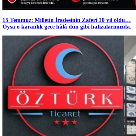
15 Temmuz: Milletin İradesinin Zaferi 10 yıl oldu…
Oysa o karanlık gece hâlâ dün gibi hafızalarımızda.