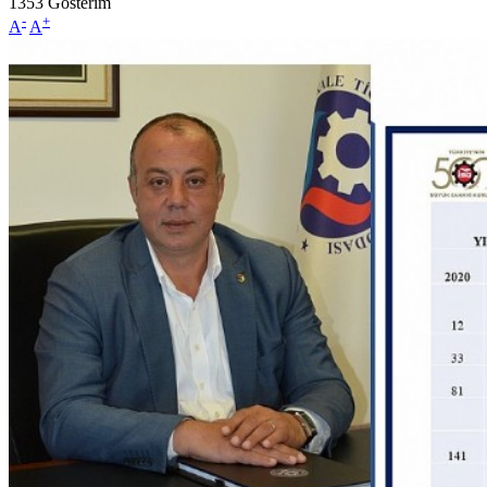
1353
Gösterim
-
+
A
A