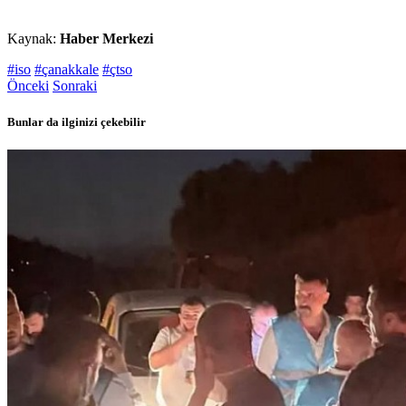
Kaynak:
Haber Merkezi
#iso
#çanakkale
#çtso
Önceki
Sonraki
Bunlar da ilginizi çekebilir