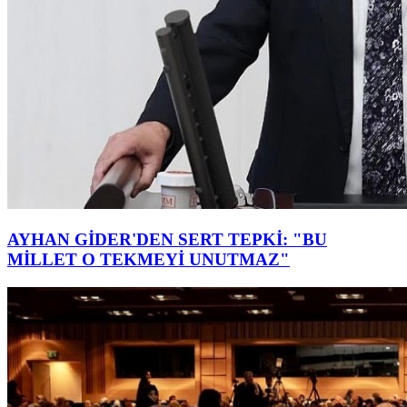
AYHAN GİDER'DEN SERT TEPKİ: "BU
MİLLET O TEKMEYİ UNUTMAZ"