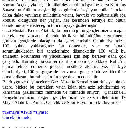
Samsun’a çıkışıyla başladı. İtilaf devletlerinin işgaline karşı Kurtuluş
Savaşı’nın fitilinin ateşlendiği o günlerde başlayan millet hareketi
dalga dalga yayılmış; milletimiz vatanı, bayrağı ve bağımsızlığı söz
konusu olduğunda her yaştan, her kesimden ferdiyle bir bütün
olarak mücadele edeceğini tüm dünyaya göstermiştir.
Gazi Mustafa Kemal Atatürk, bu önemli günü gençlerimize armağan
ederek, aynı zamanda ülkenin birlik ve bütünlüğünde en önemli
görevin gençlerde olacağını da işaret etmiştir. Cumhuriyetimizin
100. yılına yaklaştığımız bu dönemde, yine en büyük
sorumluluklardan biri gençlerimize düşmektedir. 100 yıllık bu
emanetin korunması ve yüceltilmesi için hep beraber daha çok
çalışmalı, Kurtuluş Savaşı’na da ilham olan Çanakkale Ruhu’nu
daima rehber edinerek gelecek nesillere aktarmalıyız. Türkiye
Cumhuriyeti, 100 yıl geçse de her zaman genç, zinde ve lider ülke
olma iddiasını, bu ruhla sürdürmeye devam edecektir.
Bu duygu ve düşüncelerle Gazi Mustafa Kemal Atatürk başta olmak
üzere, bizlere bu toprakları vatan kılan tüm aziz şehitlerimizi ve
kahraman gazilerimizi rahmetle ve minnetle anıyor; Çanakkaleli
hemşehrilerimizin, değerli gençlerimizin ve aziz milletimizin 19
Mayıs Atatürk’ü Anma, Gençlik ve Spor Bayramı’nı kutluyoruz.”
#19mayıs
#1919
#siyaset
Önceki
Sonraki