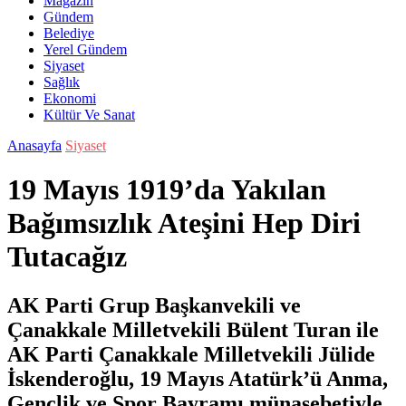
Magazin
Gündem
Belediye
Yerel Gündem
Siyaset
Sağlık
Ekonomi
Kültür Ve Sanat
Anasayfa
Siyaset
19 Mayıs 1919’da Yakılan
Bağımsızlık Ateşini Hep Diri
Tutacağız
AK Parti Grup Başkanvekili ve
Çanakkale Milletvekili Bülent Turan ile
AK Parti Çanakkale Milletvekili Jülide
İskenderoğlu, 19 Mayıs Atatürk’ü Anma,
Gençlik ve Spor Bayramı münasebetiyle