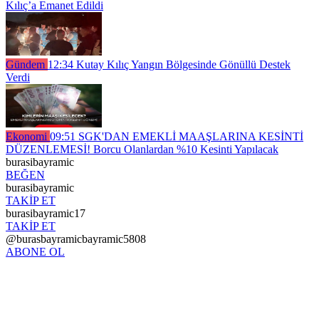
Kılıç’a Emanet Edildi
Gündem
12:34
Kutay Kılıç Yangın Bölgesinde Gönüllü Destek
Verdi
Ekonomi
09:51
SGK'DAN EMEKLİ MAAŞLARINA KESİNTİ
DÜZENLEMESİ! Borcu Olanlardan %10 Kesinti Yapılacak
burasibayramic
BEĞEN
burasibayramic
TAKİP ET
burasibayramic17
TAKİP ET
@burasbayramicbayramic5808
ABONE OL