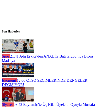
Son Haberler
Spor
21:41
Ada Eskici’den ANALİG Batı Grubu’nda Bronz
Madalya
Ekonomi
12:06
ÇTSO SEÇİMLERİNDE DENGELER
DEĞİŞİYOR!
Siyaset
08:43
Bayramiç’te Üç Hilal Üyelerin Oyuyla Mustafa