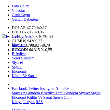
Foto Galeri
Videolar
Canlı Yayın
Günün Haberleri
DOLAR
47,70
%0,17
EURO
55,05
%0,06
G.ALTIN
6.507,46
%0,23
GÜMÜŞ
94
%0,27
Magazin
IMKB
13.798,82
%0,70
Gündem
BITCOIN
64.315
%-0,55
Belediye
Yerel Gündem
Siyaset
Sağlık
Ekonomi
Kültür Ve Sanat
Facebook
Twitter
Instagram
Youtube
Magazin
Gündem
Belediye
Yerel Gündem
Siyaset
Sağlık
Ekonomi
Kültür Ve Sanat
Spor
Eğitim
Künye
İletişim
RSS