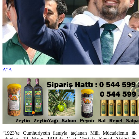
-
+
A
A
“1923’te Cumhuriyetin ilanıyla taçlanan Milli Mücadelenin ilk
adımları, 19 Mayıs 1919’da Gazi Mustafa Kemal Atatürk’ün