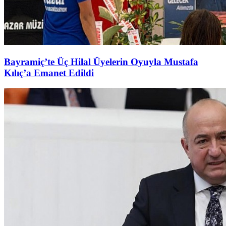
Bayramiç’te Üç Hilal Üyelerin Oyuyla Mustafa
Kılıç’a Emanet Edildi