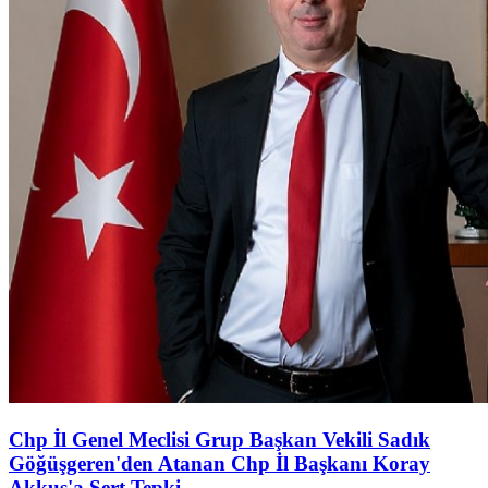
Chp İl Genel Meclisi Grup Başkan Vekili Sadık
Göğüşgeren'den Atanan Chp İl Başkanı Koray
Akkuş'a Sert Tepki