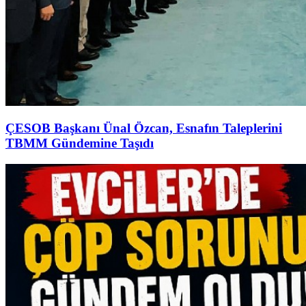
ÇESOB Başkanı Ünal Özcan, Esnafın Taleplerini
TBMM Gündemine Taşıdı