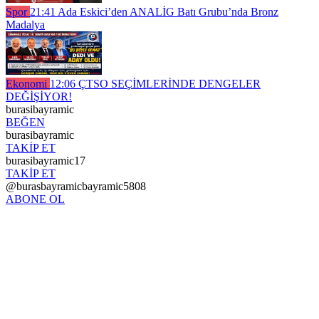
Spor
21:41
Ada Eskici’den ANALİG Batı Grubu’nda Bronz
Madalya
Ekonomi
12:06
ÇTSO SEÇİMLERİNDE DENGELER
DEĞİŞİYOR!
burasibayramic
BEĞEN
burasibayramic
TAKİP ET
burasibayramic17
TAKİP ET
@burasbayramicbayramic5808
ABONE OL