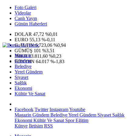
Foto Galeri
Videolar
Canlı Yayın
Günün Haberleri
DOLAR
47,72
%0,01
EURO
55,13
%-0,11
G.ALTIN
6.723,06
%0,94
GÜMÜŞ
101
%3,51
Magazin
IMKB
13.811,60
%0,23
Gündem
BITCOIN
64.017
%-1,83
Belediye
Yerel Gündem
Siyaset
Sağlık
Ekonomi
Kültür Ve Sanat
Facebook
Twitter
Instagram
Youtube
Magazin
Gündem
Belediye
Yerel Gündem
Siyaset
Sağlık
Ekonomi
Kültür Ve Sanat
Spor
Eğitim
Künye
İletişim
RSS