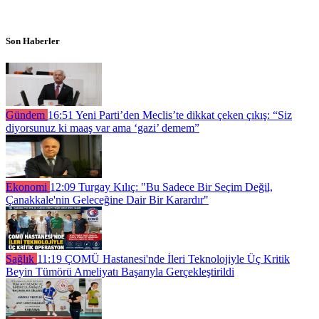
Son Haberler
Gündem
16:51
Yeni Parti’den Meclis’te dikkat çeken çıkış: “Siz
diyorsunuz ki maaş var ama ‘gazi’ demem”
Ekonomi
12:09
Turgay Kılıç: "Bu Sadece Bir Seçim Değil,
Çanakkale'nin Geleceğine Dair Bir Karardır"
Sağlık
11:19
ÇOMÜ Hastanesi'nde İleri Teknolojiyle Üç Kritik
Beyin Tümörü Ameliyatı Başarıyla Gerçekleştirildi