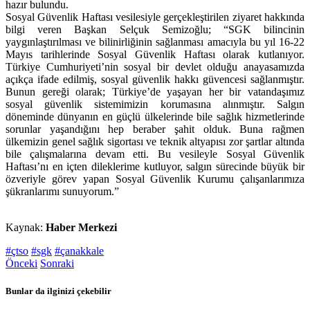
hazır bulundu.
Sosyal Güvenlik Haftası vesilesiyle gerçekleştirilen ziyaret hakkında
bilgi veren Başkan Selçuk Semizoğlu; “SGK bilincinin
yaygınlaştırılması ve bilinirliğinin sağlanması amacıyla bu yıl 16-22
Mayıs tarihlerinde Sosyal Güvenlik Haftası olarak kutlanıyor.
Türkiye Cumhuriyeti’nin sosyal bir devlet olduğu anayasamızda
açıkça ifade edilmiş, sosyal güvenlik hakkı güvencesi sağlanmıştır.
Bunun gereği olarak; Türkiye’de yaşayan her bir vatandaşımız
sosyal güvenlik sistemimizin korumasına alınmıştır. Salgın
döneminde dünyanın en güçlü ülkelerinde bile sağlık hizmetlerinde
sorunlar yaşandığını hep beraber şahit olduk. Buna rağmen
ülkemizin genel sağlık sigortası ve teknik altyapısı zor şartlar altında
bile çalışmalarına devam etti. Bu vesileyle Sosyal Güvenlik
Haftası’nı en içten dileklerime kutluyor, salgın sürecinde büyük bir
özveriyle görev yapan Sosyal Güvenlik Kurumu çalışanlarımıza
şükranlarımı sunuyorum.”
Kaynak:
Haber Merkezi
#çtso
#sgk
#çanakkale
Önceki
Sonraki
Bunlar da ilginizi çekebilir