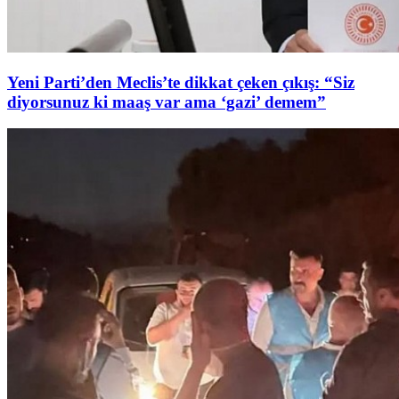
Yeni Parti’den Meclis’te dikkat çeken çıkış: “Siz
diyorsunuz ki maaş var ama ‘gazi’ demem”