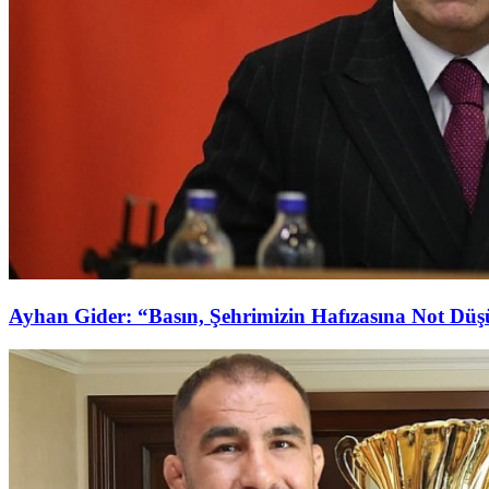
Ayhan Gider: “Basın, Şehrimizin Hafızasına Not Dü