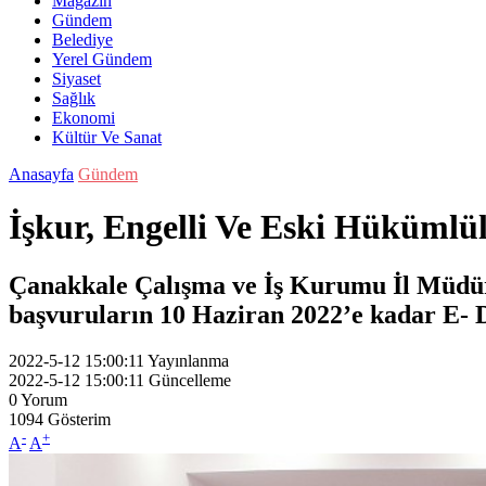
Magazin
Gündem
Belediye
Yerel Gündem
Siyaset
Sağlık
Ekonomi
Kültür Ve Sanat
Anasayfa
Gündem
İşkur, Engelli Ve Eski Hükümlü
Çanakkale Çalışma ve İş Kurumu İl Müdürlü
başvuruların 10 Haziran 2022’e kadar E- 
2022-5-12 15:00:11
Yayınlanma
2022-5-12 15:00:11
Güncelleme
0
Yorum
1094
Gösterim
-
+
A
A