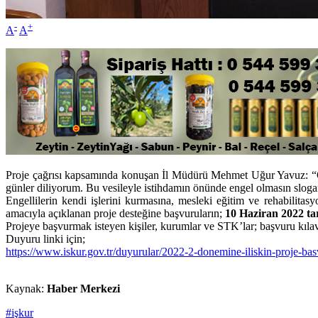
-
+
A
A
Proje çağrısı kapsamında konuşan İl Müdürü Mehmet Uğur Yavuz: “Öncel
günler diliyorum. Bu vesileyle istihdamın önünde engel olmasın sloga
Engellilerin kendi işlerini kurmasına, mesleki eğitim ve rehabilitasyo
amacıyla açıklanan proje desteğine başvuruların;
10 Haziran 2022 tar
Projeye başvurmak isteyen kişiler, kurumlar ve STK’lar; başvuru kılavu
Duyuru linki için;
https://www.iskur.gov.tr/duyurular/2022-2-donemine-iliskin-proje-basv
Kaynak:
Haber Merkezi
#işkur