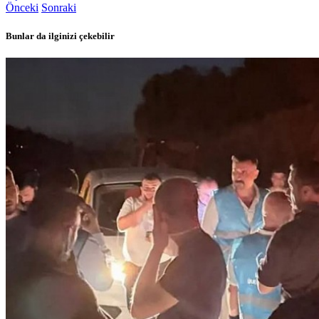
Önceki
Sonraki
Bunlar da ilginizi çekebilir