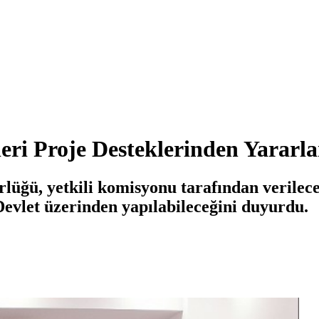
leri Proje Desteklerinden Yarar
ğü, yetkili komisyonu tarafından verilecek 
Devlet üzerinden yapılabileceğini duyurdu.