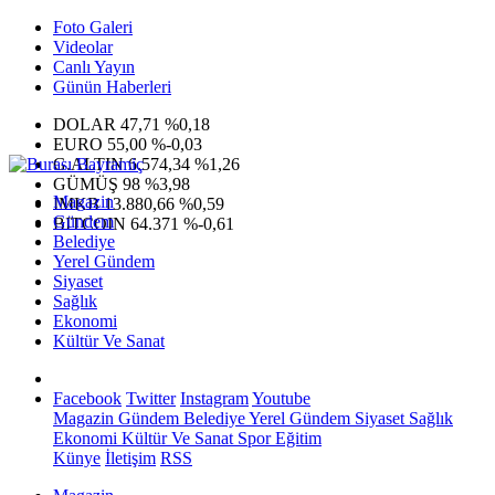
Foto Galeri
Videolar
Canlı Yayın
Günün Haberleri
DOLAR
47,71
%0,18
EURO
55,00
%-0,03
G.ALTIN
6.574,34
%1,26
GÜMÜŞ
98
%3,98
Magazin
IMKB
13.880,66
%0,59
Gündem
BITCOIN
64.371
%-0,61
Belediye
Yerel Gündem
Siyaset
Sağlık
Ekonomi
Kültür Ve Sanat
Facebook
Twitter
Instagram
Youtube
Magazin
Gündem
Belediye
Yerel Gündem
Siyaset
Sağlık
Ekonomi
Kültür Ve Sanat
Spor
Eğitim
Künye
İletişim
RSS