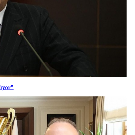
şüyor”