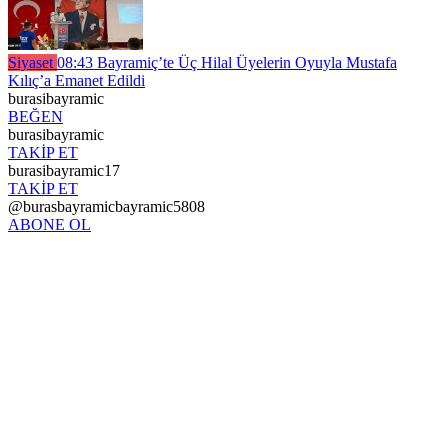
Siyaset
08:43
Bayramiç’te Üç Hilal Üyelerin Oyuyla Mustafa
Kılıç’a Emanet Edildi
burasibayramic
BEĞEN
burasibayramic
TAKİP ET
burasibayramic17
TAKİP ET
@burasbayramicbayramic5808
ABONE OL