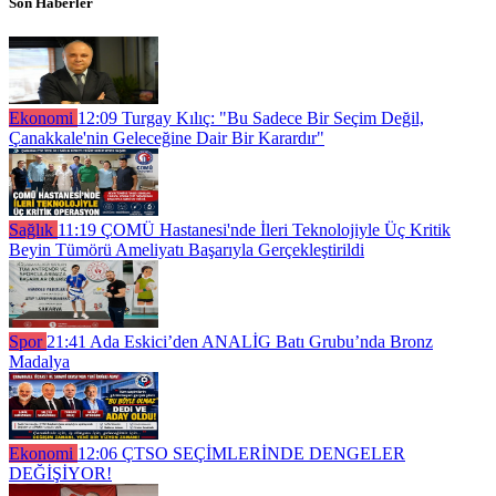
Son Haberler
Ekonomi
12:09
Turgay Kılıç: "Bu Sadece Bir Seçim Değil,
Çanakkale'nin Geleceğine Dair Bir Karardır"
Sağlık
11:19
ÇOMÜ Hastanesi'nde İleri Teknolojiyle Üç Kritik
Beyin Tümörü Ameliyatı Başarıyla Gerçekleştirildi
Spor
21:41
Ada Eskici’den ANALİG Batı Grubu’nda Bronz
Madalya
Ekonomi
12:06
ÇTSO SEÇİMLERİNDE DENGELER
DEĞİŞİYOR!