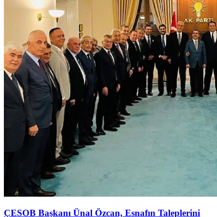
ÇESOB Başkanı Ünal Özcan, Esnafın Taleplerini