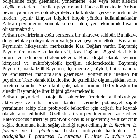
bölgelerine özgü geleneksel yöntemlerle, elle veya basit aletlerle
küçük miktarlarda üretilen peynir olarak ifade edilmektedir. Artisan
peynir yapım süreci oldukça detaylı farklılıklar içerse de üretiminde
modern peynir kimyası bilgileri birçok yönden kullanılmaktadır.
Artisan peynirlerine yönelik küresel talep, yeni ekonomik fırsatlar
oluşturmaktadır.
Artisan peynirlerinin çoğu benzersiz bir hikayeye sahiptir. Bu hikaye
de genellikle probiyotiklerin varlığını ve çeşitlerini etkiler. Bayramiç
Peynirinin hikayesinin merkezinde Kaz Dağları vardır. Bayramiç
Peyniri üretiminde kullanılan süt, Kaz Dağları bölgesindeki bitki
örtüsü ve iklimden etkilenmektedir. Buda doğal olarak peynirin
kimyasal ve mikrobiyolojik içeriğini etkilemektedir. Bayramiç
Peyniri Çanakkale ili Bayramiç ilçe merkezi, köyleri, butik mandıra
ve endüstriyel mandıralarda geleneksel yöntemlerle üretilen bir
peynirdir. Taze olarak tüketilebilse de genellikle olgunlaştıktan sonra
tüketime sunulur. Sözlü tarih çalışmaları, ürünün 100 yılı aşkın bir
süredir Bayramiç'te üretildiğini göstermektedir.
Artisan peynirleri, patojenik bakteriler üzerinde antimikrobiyal
aktiviteye ve nihai peynir kalitesi üzerinde potansiyel sağlık
yararlarına sahip olan probiyotik bakteriler için değerli bir kaynak
olarak rapor edilmiştir. Özellikle artisan peynirlerinden izole edilen
Enterococcus türleri iyi probiyotik özellikler göstermiş ve tüketicinin
sağlık durumuna katkı sağlayabildiği rapor edilmiştir.
E. faecium
,
E.
faecalis
ve
L. plantarum
baskın probiyotik bakterilerdi.
L.
acidophilus
,
L. paracasei
,
L. curvatus
,
E. hirae
,
E. avium
ve
E.