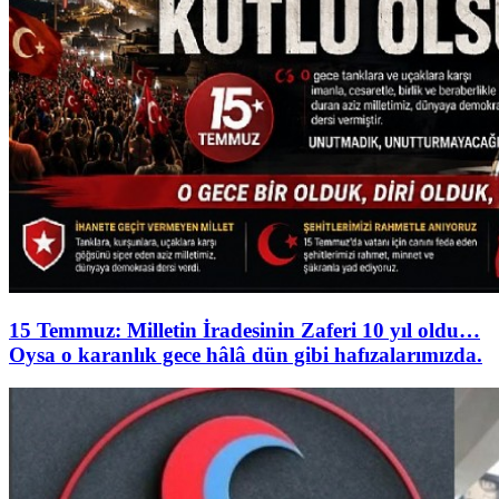
15 Temmuz: Milletin İradesinin Zaferi 10 yıl oldu…
Oysa o karanlık gece hâlâ dün gibi hafızalarımızda.