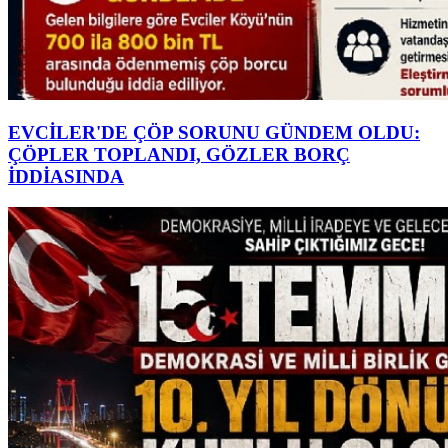
EVCİLER'DE ÇÖP SORUNU GÜNDEM OLDU:
ÇÖPLER TOPLANDI, GÖZLER BORÇ
İDDİASINDA