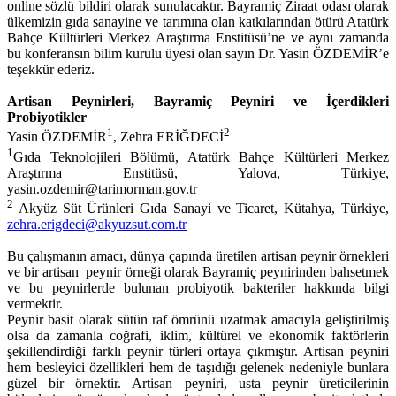
online sözlü bildiri olarak sunulacaktır. Bayramiç Ziraat odası olarak
ülkemizin gıda sanayine ve tarımına olan katkılarından ötürü Atatürk
Bahçe Kültürleri Merkez Araştırma Enstitüsü’ne ve aynı zamanda
bu konferansın bilim kurulu üyesi olan sayın Dr. Yasin ÖZDEMİR’e
teşekkür ederiz.
Artisan Peynirleri, Bayramiç Peyniri ve İçerdikleri
Probiyotikler
1
2
Yasin ÖZDEMİR
, Zehra ERİĞDECİ
1
Gıda Teknolojileri Bölümü, Atatürk Bahçe Kültürleri Merkez
Araştırma Enstitüsü, Yalova, Türkiye,
yasin.ozdemir@tarimorman.gov.tr
2
Akyüz Süt Ürünleri Gıda Sanayi ve Ticaret, Kütahya, Türkiye,
zehra.erigdeci@akyuzsut.com.tr
Bu çalışmanın amacı, dünya çapında üretilen artisan peynir örnekleri
ve bir artisan peynir örneği olarak Bayramiç peynirinden bahsetmek
ve bu peynirlerde bulunan probiyotik bakteriler hakkında bilgi
vermektir.
Peynir basit olarak sütün raf ömrünü uzatmak amacıyla geliştirilmiş
olsa da zamanla coğrafi, iklim, kültürel ve ekonomik faktörlerin
şekillendirdiği farklı peynir türleri ortaya çıkmıştır. Artisan peyniri
hem besleyici özellikleri hem de taşıdığı gelenek nedeniyle bunlara
güzel bir örnektir. Artisan peyniri, usta peynir üreticilerinin