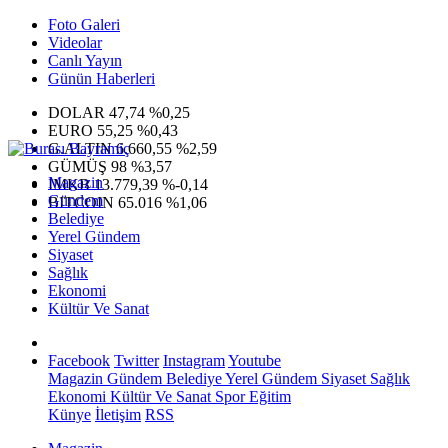
Foto Galeri
Videolar
Canlı Yayın
Günün Haberleri
DOLAR
47,74
%0,25
EURO
55,25
%0,43
G.ALTIN
6.660,55
%2,59
GÜMÜŞ
98
%3,57
Magazin
IMKB
13.779,39
%-0,14
Gündem
BITCOIN
65.016
%1,06
Belediye
Yerel Gündem
Siyaset
Sağlık
Ekonomi
Kültür Ve Sanat
Facebook
Twitter
Instagram
Youtube
Magazin
Gündem
Belediye
Yerel Gündem
Siyaset
Sağlık
Ekonomi
Kültür Ve Sanat
Spor
Eğitim
Künye
İletişim
RSS