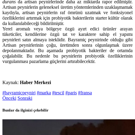
durans
da artisan peynirlerinde daha az miktarda rapor edilmiştir.
Artisan peynirlerin geleneksel üretim yöntemlerinden uzaklaşmamak
kaydıyla, artisan peynirlerin raf ömrünü uzatmak ve fonksiyonel
özelliklerini artırmak için probiyotik bakterilerin starter kültür olarak
da kullanılabileceği bildirilmiştir.
Yerel aromalı veya bölgeye özgü ayırt edici ürünler arayan
tüketiciler, kendilerine özgü tat ve karaktere sahip el yapımı
peynirleri satın almaya isteklidir. Bayramiç peynirinde olduğu gibi
Artisan peynirlerinin çoğu, üretimden sonra olgunlaşmak üzere
depolanmaktadır. Bu aşamada probiyotik bakteriler de ortamda
çoğalabilir. Bu nedenle bu peynirlerin probiyotik özelliklerinin
vurgulanması pazarlama güçlerini artırabilecektir.
Kaynak:
Haber Merkezi
#bayramiçpeyniri
#marka
#tescil
#paris
#fransa
Önceki
Sonraki
Bunlar da ilginizi çekebilir