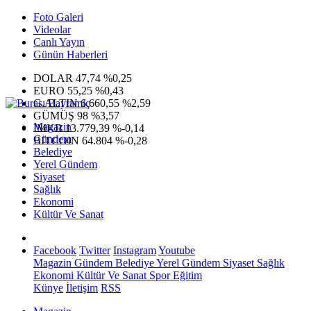
Foto Galeri
Videolar
Canlı Yayın
Günün Haberleri
DOLAR
47,74
%0,25
EURO
55,25
%0,43
G.ALTIN
6.660,55
%2,59
GÜMÜŞ
98
%3,57
Magazin
IMKB
13.779,39
%-0,14
Gündem
BITCOIN
64.804
%-0,28
Belediye
Yerel Gündem
Siyaset
Sağlık
Ekonomi
Kültür Ve Sanat
Facebook
Twitter
Instagram
Youtube
Magazin
Gündem
Belediye
Yerel Gündem
Siyaset
Sağlık
Ekonomi
Kültür Ve Sanat
Spor
Eğitim
Künye
İletişim
RSS