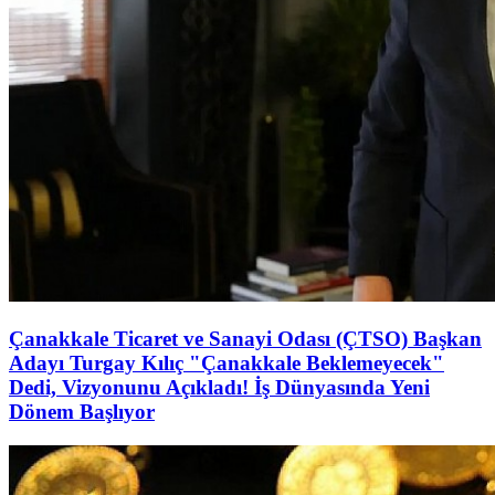
Çanakkale Ticaret ve Sanayi Odası (ÇTSO) Başkan
Adayı Turgay Kılıç "Çanakkale Beklemeyecek"
Dedi, Vizyonunu Açıkladı! İş Dünyasında Yeni
Dönem Başlıyor