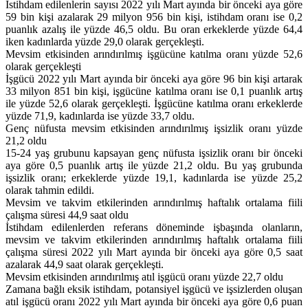
İstihdam edilenlerin sayısı 2022 yılı Mart ayında bir önceki aya göre
59 bin kişi azalarak 29 milyon 956 bin kişi, istihdam oranı ise 0,2
puanlık azalış ile yüzde 46,5 oldu. Bu oran erkeklerde yüzde 64,4
iken kadınlarda yüzde 29,0 olarak gerçekleşti.
Mevsim etkisinden arındırılmış işgücüne katılma oranı yüzde 52,6
olarak gerçekleşti
İşgücü 2022 yılı Mart ayında bir önceki aya göre 96 bin kişi artarak
33 milyon 851 bin kişi, işgücüne katılma oranı ise 0,1 puanlık artış
ile yüzde 52,6 olarak gerçekleşti. İşgücüne katılma oranı erkeklerde
yüzde 71,9, kadınlarda ise yüzde 33,7 oldu.
Genç nüfusta mevsim etkisinden arındırılmış işsizlik oranı yüzde
21,2 oldu
15-24 yaş grubunu kapsayan genç nüfusta işsizlik oranı bir önceki
aya göre 0,5 puanlık artış ile yüzde 21,2 oldu. Bu yaş grubunda
işsizlik oranı; erkeklerde yüzde 19,1, kadınlarda ise yüzde 25,2
olarak tahmin edildi.
Mevsim ve takvim etkilerinden arındırılmış haftalık ortalama fiili
çalışma süresi 44,9 saat oldu
İstihdam edilenlerden referans döneminde işbaşında olanların,
mevsim ve takvim etkilerinden arındırılmış haftalık ortalama fiili
çalışma süresi 2022 yılı Mart ayında bir önceki aya göre 0,5 saat
azalarak 44,9 saat olarak gerçekleşti.
Mevsim etkisinden arındırılmış atıl işgücü oranı yüzde 22,7 oldu
Zamana bağlı eksik istihdam, potansiyel işgücü ve işsizlerden oluşan
atıl işgücü oranı 2022 yılı Mart ayında bir önceki aya göre 0,6 puan