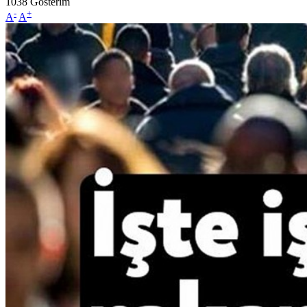
1038
Gösterim
-
+
A
A