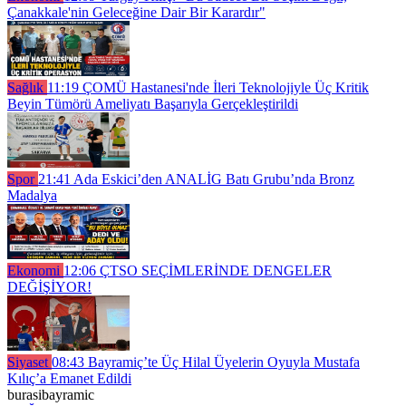
Çanakkale'nin Geleceğine Dair Bir Karardır"
Sağlık
11:19
ÇOMÜ Hastanesi'nde İleri Teknolojiyle Üç Kritik
Beyin Tümörü Ameliyatı Başarıyla Gerçekleştirildi
Spor
21:41
Ada Eskici’den ANALİG Batı Grubu’nda Bronz
Madalya
Ekonomi
12:06
ÇTSO SEÇİMLERİNDE DENGELER
DEĞİŞİYOR!
Siyaset
08:43
Bayramiç’te Üç Hilal Üyelerin Oyuyla Mustafa
Kılıç’a Emanet Edildi
burasibayramic