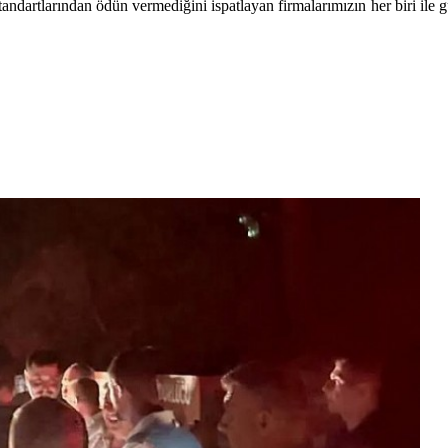
e standartlarından ödün vermediğini ispatlayan firmalarımızın her biri il