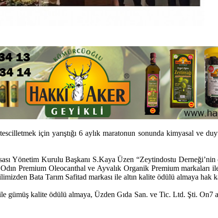
ini tescilletmek için yarıştığı 6 aylık maratonun sonunda kimyasal ve 
orsası Yönetim Kurulu Başkanı S.Kaya Üzen “Zeytindostu Derneği’nin 
Odın Premium Oleocanthal ve Ayvalık Organik Premium markaları ile
imizden Bata Tarım Safitad markası ile altın kalite ödülü almaya hak k
gümüş kalite ödülü almaya, Üzden Gıda San. ve Tic. Ltd. Şti. On7 adını 