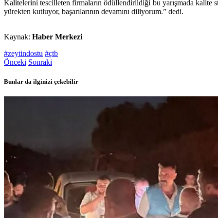
Kalitelerini tescilleten firmaların ödüllendirildiği bu yarışmada kalit
yürekten kutluyor, başarılarının devamını diliyorum.” dedi.
Kaynak:
Haber Merkezi
#zeytindostu
#çtb
Önceki
Sonraki
Bunlar da ilginizi çekebilir