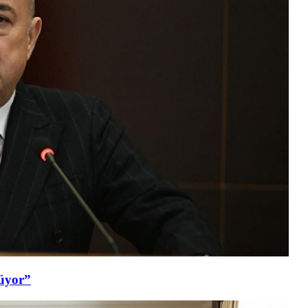
şüyor”