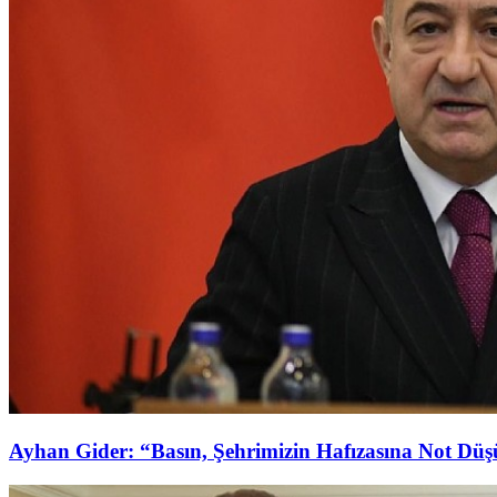
Ayhan Gider: “Basın, Şehrimizin Hafızasına Not Dü