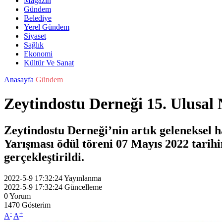
Magazin
Gündem
Belediye
Yerel Gündem
Siyaset
Sağlık
Ekonomi
Kültür Ve Sanat
Anasayfa
Gündem
Zeytindostu Derneği 15. Ulusal 
Zeytindostu Derneği’nin artık geleneksel h
Yarışması ödül töreni 07 Mayıs 2022 tarihi
gerçekleştirildi.
2022-5-9 17:32:24
Yayınlanma
2022-5-9 17:32:24
Güncelleme
0
Yorum
1470
Gösterim
-
+
A
A