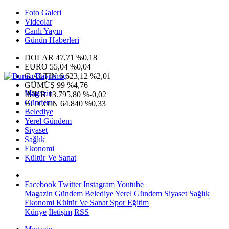
Foto Galeri
Videolar
Canlı Yayın
Günün Haberleri
DOLAR
47,71
%0,18
EURO
55,04
%0,04
G.ALTIN
6.623,12
%2,01
GÜMÜŞ
99
%4,76
Magazin
IMKB
13.795,80
%-0,02
Gündem
BITCOIN
64.840
%0,33
Belediye
Yerel Gündem
Siyaset
Sağlık
Ekonomi
Kültür Ve Sanat
Facebook
Twitter
Instagram
Youtube
Magazin
Gündem
Belediye
Yerel Gündem
Siyaset
Sağlık
Ekonomi
Kültür Ve Sanat
Spor
Eğitim
Künye
İletişim
RSS