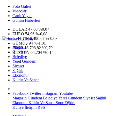
Foto Galeri
Videolar
Canlı Yayın
Günün Haberleri
DOLAR
47,60
%0,07
EURO
54,96
%-0,08
G.ALTIN
6.490,67
%-0,08
GÜMÜŞ
94
%-1,01
Magazin
IMKB
13.798,82
%0,70
Gündem
BITCOIN
64.704
%0,14
Belediye
Yerel Gündem
Siyaset
Sağlık
Ekonomi
Kültür Ve Sanat
Facebook
Twitter
Instagram
Youtube
Magazin
Gündem
Belediye
Yerel Gündem
Siyaset
Sağlık
Ekonomi
Kültür Ve Sanat
Spor
Eğitim
Künye
İletişim
RSS