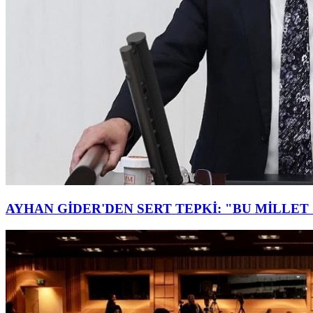
AYHAN GİDER'DEN SERT TEPKİ: "BU MİLLE