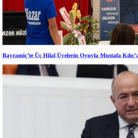
Bayramiç’te Üç Hilal Üyelerin Oyuyla Mustafa Kılıç’