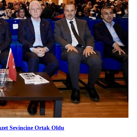
cazet Sevincine Ortak Oldu