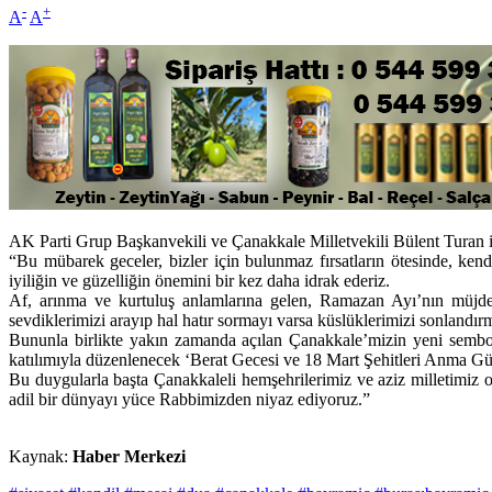
-
+
A
A
AK Parti Grup Başkanvekili ve Çanakkale Milletvekili Bülent Turan il
“Bu mübarek geceler, bizler için bulunmaz fırsatların ötesinde, ken
iyiliğin ve güzelliğin önemini bir kez daha idrak ederiz.
Af, arınma ve kurtuluş anlamlarına gelen, Ramazan Ayı’nın müjdec
sevdiklerimizi arayıp hal hatır sormayı varsa küslüklerimizi sonlandı
Bununla birlikte yakın zamanda açılan Çanakkale’mizin yeni sembo
katılımıyla düzenlenecek ‘Berat Gecesi ve 18 Mart Şehitleri Anma G
Bu duygularla başta Çanakkaleli hemşehrilerimiz ve aziz milletimiz o
adil bir dünyayı yüce Rabbimizden niyaz ediyoruz.”
Kaynak:
Haber Merkezi