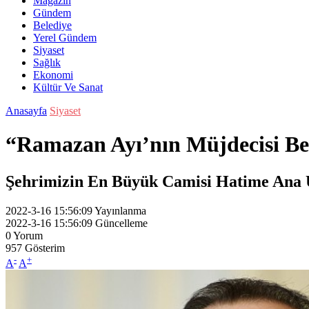
Magazin
Gündem
Belediye
Yerel Gündem
Siyaset
Sağlık
Ekonomi
Kültür Ve Sanat
Anasayfa
Siyaset
“Ramazan Ayı’nın Müjdecisi B
Şehrimizin En Büyük Camisi Hatime Ana 
2022-3-16 15:56:09
Yayınlanma
2022-3-16 15:56:09
Güncelleme
0
Yorum
957
Gösterim
-
+
A
A