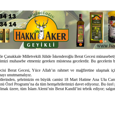
e Çanakkale Milletvekili Jülide İskenderoğlu Berat Gecesi münasebetiy
dimizi muhasebe etmemiz gereken müstesna gecelerdir. Bu gecelerin bere
isi Berat Gecesi, Yüce Allah’ın rahmet ve mağfiretine ulaşmak içi
rmayı unutmamalıyız.
llerinden, şehrimizin en büyük camisi 18 Mart Hatime Ana Ulu Camii’
ünü Özel Programı’na da tüm hemşehrilerimizi davet ediyoruz. Bu öze
lmak üzere, tüm İslam Alemi’nin Berat Kandil’ini tebrik ediyor; salgı