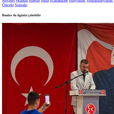
#siyaset
#kandil
#mesaj
#dua
#çanakkale
#bayramiç
#burasıbayramiç
Önceki
Sonraki
Bunlar da ilginizi çekebilir