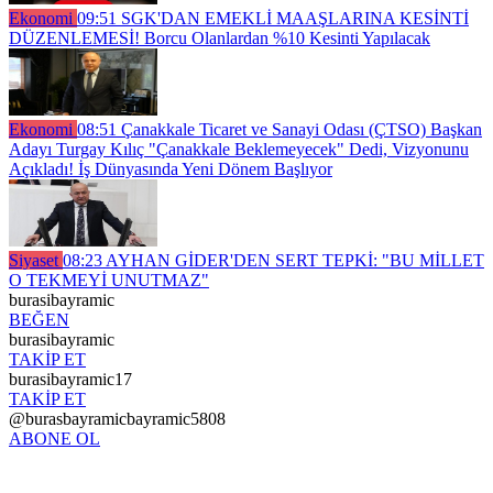
Ekonomi
09:51
SGK'DAN EMEKLİ MAAŞLARINA KESİNTİ
DÜZENLEMESİ! Borcu Olanlardan %10 Kesinti Yapılacak
Ekonomi
08:51
Çanakkale Ticaret ve Sanayi Odası (ÇTSO) Başkan
Adayı Turgay Kılıç "Çanakkale Beklemeyecek" Dedi, Vizyonunu
Açıkladı! İş Dünyasında Yeni Dönem Başlıyor
Siyaset
08:23
AYHAN GİDER'DEN SERT TEPKİ: "BU MİLLET
O TEKMEYİ UNUTMAZ"
burasibayramic
BEĞEN
burasibayramic
TAKİP ET
burasibayramic17
TAKİP ET
@burasbayramicbayramic5808
ABONE OL