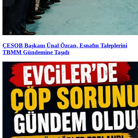
ÇESOB Başkanı Ünal Özcan, Esnafın Taleplerini
TBMM Gündemine Taşıdı