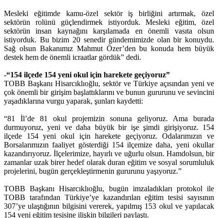
Mesleki eğitimde kamu-özel sektör iş birliğini artırmak, özel
sektörün rolünü güçlendirmek istiyorduk. Mesleki eğitim, özel
sektörün insan kaynağını karşılamada en önemli vasıta olsun
istiyorduk. Bu bizim 20 senedir gündemimizde olan bir konuydu.
Sağ olsun Bakanımız Mahmut Özer’den bu konuda hem büyük
destek hem de önemli icraatlar gördük” dedi.
-“154 ilçede 154 yeni okul için harekete geçiyoruz”
TOBB Başkanı Hisarcıklıoğlu, sektör ve Türkiye açısından yeni ve
çok önemli bir girişim başlattıklarını ve bunun gururunu ve sevincini
yaşadıklarına vurgu yaparak, şunları kaydetti:
“81 İl’de 81 okul projemizin sonuna geliyoruz. Ama burada
durmuyoruz, yeni ve daha büyük bir işe şimdi girişiyoruz. 154
ilçede 154 yeni okul için harekete geçiyoruz. Odalarımızın ve
Borsalarımızın faaliyet gösterdiği 154 ilçemize daha, yeni okullar
kazandırıyoruz. İlçelerimize, hayırlı ve uğurlu olsun. Hamdolsun, bir
zamanlar uzak birer hedef olarak duran eğitim ve sosyal sorumluluk
projelerini, bugün gerçekleştirmenin gururunu yaşıyoruz.”
TOBB Başkanı Hisarcıklıoğlu, bugün imzaladıkları protokol ile
TOBB tarafından Türkiye’ye kazandırılan eğitim tesisi sayısının
307’ye ulaştığının bilgisini vererek, yapılmış 153 okul ve yapılacak
154 yeni eğitim tesisine ilişkin bilgileri paylaştı.