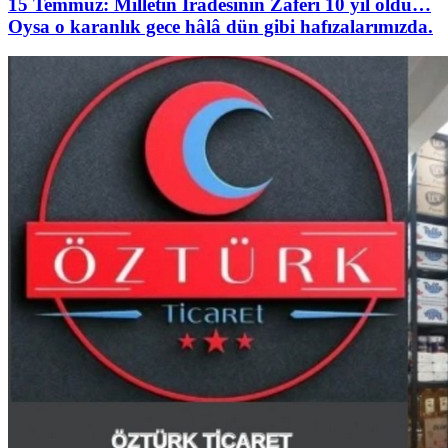
15 Temmuz: Milletin İradesinin Zaferi 10 yıl oldu…
Oysa o karanlık gece hâlâ dün gibi hafızalarımızda.