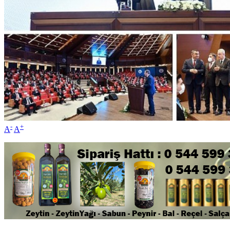
-
+
A
A