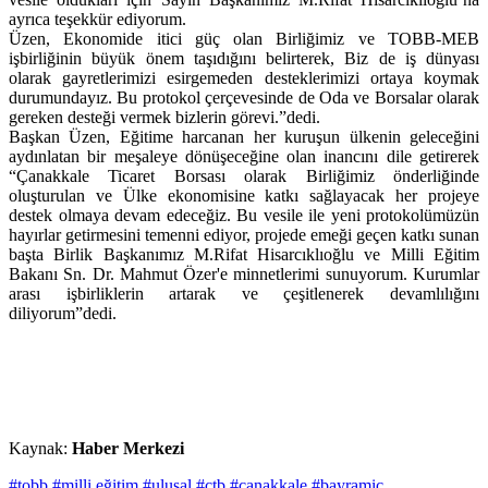
ayrıca teşekkür ediyorum.
Üzen, Ekonomide itici güç olan Birliğimiz ve TOBB-MEB
işbirliğinin büyük önem taşıdığını belirterek, Biz de iş dünyası
olarak gayretlerimizi esirgemeden desteklerimizi ortaya koymak
durumundayız. Bu protokol çerçevesinde de Oda ve Borsalar olarak
gereken desteği vermek bizlerin görevi.”dedi.
Başkan Üzen, Eğitime harcanan her kuruşun ülkenin geleceğini
aydınlatan bir meşaleye dönüşeceğine olan inancını dile getirerek
“Çanakkale Ticaret Borsası olarak Birliğimiz önderliğinde
oluşturulan ve Ülke ekonomisine katkı sağlayacak her projeye
destek olmaya devam edeceğiz. Bu vesile ile yeni protokolümüzün
hayırlar getirmesini temenni ediyor, projede emeği geçen katkı sunan
başta Birlik Başkanımız M.Rifat Hisarcıklıoğlu ve Milli Eğitim
Bakanı Sn. Dr. Mahmut Özer'e minnetlerimi sunuyorum. Kurumlar
arası işbirliklerin artarak ve çeşitlenerek devamlılığını
diliyorum”dedi.
Kaynak:
Haber Merkezi
#tobb
#milli eğitim
#ulusal
#çtb
#çanakkale
#bayramiç