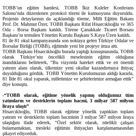
TOBB’un eğitim hamlesi, TOBB İkiz Kuleler Konferans
Salonu’nda düzenlenen protokol töreni ile kamuoyuna duyuruldu.
Projenin detaylarının da açıklandığı törene, Milli Eğitim Bakanı
Prof. Dr. Mahmut Özer, TOBB Başkanı Rifat Hisarcıklıoğlu ve 365
Oda - Borsa Başkanı katıldı. Törene Çanakkale Ticaret Borsası
Başkanı’nı temsilen Yönetim Kurulu Başkanı S.Kaya Üzen katıldı.
81 ile 81 okul kampanyasında son noktaya gelen Türkiye Odalar ve
Borsalar Birliği (TOBB), eğitimde yeni bir projeye imza attı.
TOBB Başkanı Hisarcıklıoğlu burada yaptığı konuşmasında, TOBB
olarak Türkiye’nin öncelikli meselesinin eğitim olduğuna
inandıklarını belirterek, “Bu vizyonla hareket ettik ve en önemli
yatırım alanı olarak, ülkemize yeni okullar kazandırmaya ihtiyaç
duyulduğunu gördük. TOBB Yönetim Kurulumuzun aldığı kararla,
81 İlde 81 okul yaparak, milletimize ve şehirlerimize armağan ettik”
diye konuştu.
-“TOBB olarak, eğitime yönelik yapmış olduğumuz tüm
yatımların ve desteklerin toplam hacmi, 3 milyar 587 milyon
liraya ulaştı”
Hisarcıklıoğlu, TOBB olarak eğitime yönelik yaptıkları toplam
yatırım ve desteklerin toplam hacminin 3 milyar 587 milyon liraya
ulaştığını ifade ederek, “Özel sektör olarak, nitelikli çalışan
bulamamaktan, mesleki eğitimin ihtiyaçları karşılamamasından
şikayet ediyorduk.