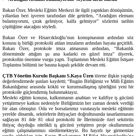
Bakan Özer, Mesleki Eğitim Merkezi ile ilgili yaptıkları dönüşümün,
yıllardan beri işveren tarafından dile getirilen, “Aradığım elemanı
bulamıyorum, çırak gelmiyor, kalfa gelmiyor” sözlerini tarihin
çöplüğüne atacağını söyledi.
Bakan Özer ve Hisarcıklıoğlu’nun konuşmasının ardından söz
konusu iş birliği protokolü atılan imzaların ardından hayata geçirildi.
Bakan Özer, protokole imza atmasının ardından, “Bakanlık
dönemimde attığım şu ana kadarki en güzel imza” diyerek,
protokolün önemine vurgu yaptı. Toplantının Mesleki Eğitim İstişare
Toplantısı bölümü ise basına kapalı şekilde devam etti.
ÇTB Yönetim Kurulu Başkanı S.Kaya Üzen
törene ilişkin yaptığı
değerlendirmede şunları kaydetti; “Bugün Birliğimiz ve Milli Eğitim
Bakanlığımız arasında köklü ve kurumsallaşmış işbirliğini yeni bir
protokolle güçlendirmiş bulunmaktayız.
Mesleki eğitim konusu, kalkınmanın anahtarı ve kalifiye iş gücünü
yetiştirmeye katkısı nedeniyle Birliğimizin her zaman destek verdiği
bir alan olmuştur. Oda ve borsalarımız vasıtasıyla mesleki eğitimin
yerelde dinamik, sektörlerin ihtiyaçları doğrultusunda tasarlanmasını
sağlayan 81 ilde 81 okul protokolü ile İllerimizde özel sektörün
ihtiyaç duyduğu nitelikli iş gücünü yetiştiren proje okullarımızla
eğitim çalışmalarımızı sürdürmekteyiz. Bu hayırlı işe girmemize
vesile oldukları için Sayın Başkanımız M.Rifat Hisarcıklıoğlu’na