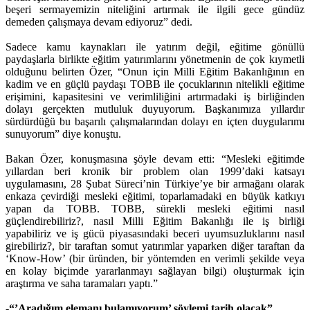
beşeri sermayemizin niteliğini artırmak ile ilgili gece gündüz
demeden çalışmaya devam ediyoruz” dedi.
Sadece kamu kaynakları ile yatırım değil, eğitime gönüllü
paydaşlarla birlikte eğitim yatırımlarını yönetmenin de çok kıymetli
olduğunu belirten Özer, “Onun için Milli Eğitim Bakanlığının en
kadim ve en güçlü paydaşı TOBB ile çocuklarının nitelikli eğitime
erişimini, kapasitesini ve verimliliğini artırmadaki iş birliğinden
dolayı gerçekten mutluluk duyuyorum. Başkanımıza yıllardır
sürdürdüğü bu başarılı çalışmalarından dolayı en içten duygularımı
sunuyorum” diye konuştu.
Bakan Özer, konuşmasına şöyle devam etti: “Mesleki eğitimde
yıllardan beri kronik bir problem olan 1999’daki katsayı
uygulamasını, 28 Şubat Süreci’nin Türkiye’ye bir armağanı olarak
enkaza çevirdiği mesleki eğitimi, toparlamadaki en büyük katkıyı
yapan da TOBB. TOBB, sürekli mesleki eğitimi nasıl
güçlendirebiliriz?, nasıl Milli Eğitim Bakanlığı ile iş birliği
yapabiliriz ve iş gücü piyasasındaki beceri uyumsuzluklarını nasıl
girebiliriz?, bir taraftan somut yatırımlar yaparken diğer taraftan da
‘Know-How’ (bir üründen, bir yöntemden en verimli şekilde veya
en kolay biçimde yararlanmayı sağlayan bilgi) oluşturmak için
araştırma ve saha taramaları yaptı.”
-“’Aradığım elemanı bulamıyorum’ söylemi tarih olacak”