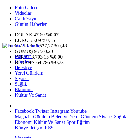
Foto Galeri
Videolar
Canlı Yayın
Günün Haberleri
DOLAR
47,60
%0,07
EURO
55,09
%0,15
G.ALTIN
6.527,27
%0,48
GÜMÜŞ
95
%0,20
Magazin
IMKB
13.703,13
%0,00
Gündem
BITCOIN
64.786
%0,73
Belediye
Yerel Gündem
Siyaset
Sağlık
Ekonomi
Kültür Ve Sanat
Facebook
Twitter
Instagram
Youtube
Magazin
Gündem
Belediye
Yerel Gündem
Siyaset
Sağlık
Ekonomi
Kültür Ve Sanat
Spor
Eğitim
Künye
İletişim
RSS