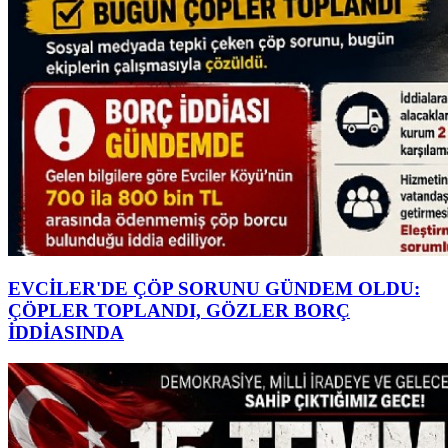
EVCİLER'DE ÇÖP SORUNU GÜNDEM OLDU:
ÇÖPLER TOPLANDI, GÖZLER BORÇ
İDDİASINDA