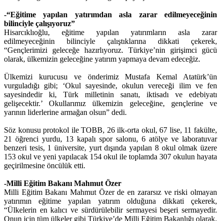
-“Eğitime yapılan yatırımdan asla zarar edilmeyeceğinin
bilinciyle çalışıyoruz”
Hisarcıklıoğlu, eğitime yapılan yatırımların asla zarar
edilmeyeceğinin bilinciyle çalıştıklarına dikkati çekerek,
“Gençlerimizi geleceğe hazırlıyoruz. Türkiye’nin girişimci gücü
olarak, ülkemizin geleceğine yatırım yapmaya devam edeceğiz.
Ülkemizi kurucusu ve önderimiz Mustafa Kemal Atatürk’ün
vurguladığı gibi; ‘Okul sayesinde, okulun vereceği ilim ve fen
sayesindedir ki, Türk milletinin sanatı, iktisadı ve edebiyatı
gelişecektir.’ Okullarımız ülkemizin geleceğine, gençlerine ve
yarının liderlerine armağan olsun” dedi.
Söz konusu protokol ile TOBB, 26 ilk-orta okul, 67 lise, 11 fakülte,
21 öğrenci yurdu, 13 kapalı spor salonu, 6 atölye ve laboratuvar
benzeri tesis, 1 üniversite, yurt dışında yapılan 8 okul olmak üzere
153 okul ve yeni yapılacak 154 okul ile toplamda 307 okulun hayata
geçirilmesine öncülük etti.
-Milli Eğitim Bakanı Mahmut Özer
Milli Eğitim Bakanı Mahmut Özer de en zararsız ve riski olmayan
yatırımın eğitime yapılan yatırım olduğuna dikkati çekerek,
“Ülkelerin en kalıcı ve sürdürülebilir sermayesi beşeri sermayedir.
Onun için tüm ülkeler gibi Türkiye’de Milli Eğitim Bakanlığı olarak,