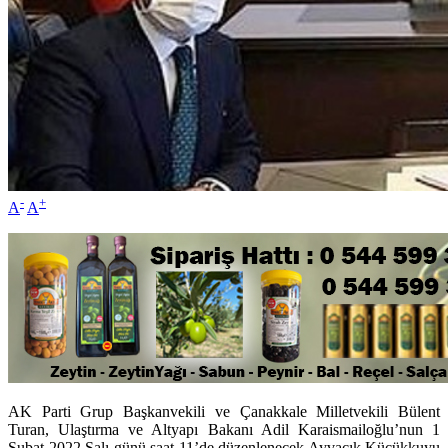
-
+
A
A
AK Parti Grup Başkanvekili ve Çanakkale Milletvekili Bülent
Turan, Ulaştırma ve Altyapı Bakanı Adil Karaismailoğlu’nun 1
Şubat 2022 Salı günü saat 11’de düzenlenecek Ayvacık Küçükkuyu