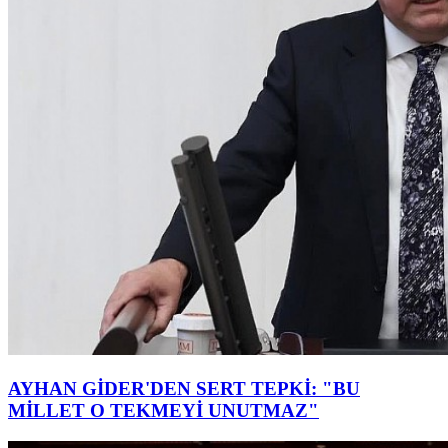
AYHAN GİDER'DEN SERT TEPKİ: "BU
MİLLET O TEKMEYİ UNUTMAZ"