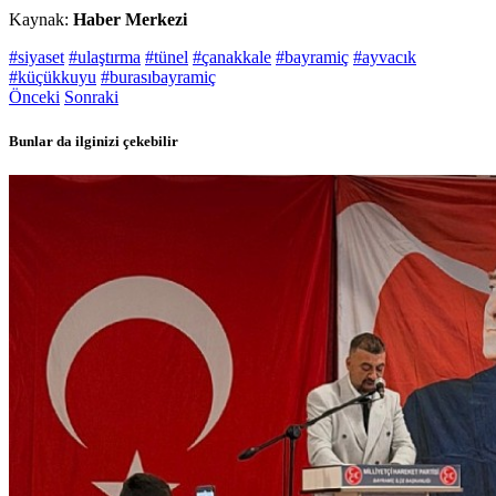
Kaynak:
Haber Merkezi
#siyaset
#ulaştırma
#tünel
#çanakkale
#bayramiç
#ayvacık
#küçükkuyu
#burasıbayramiç
Önceki
Sonraki
Bunlar da ilginizi çekebilir