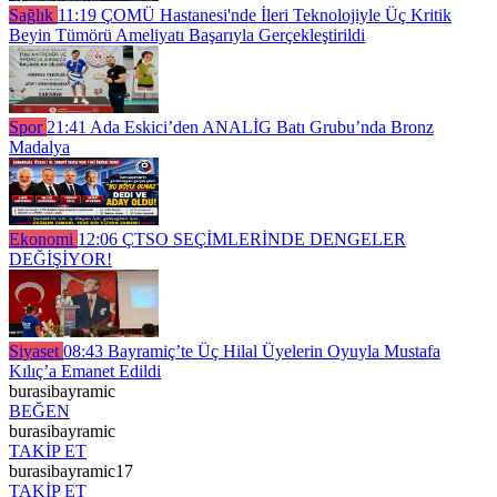
Sağlık
11:19
ÇOMÜ Hastanesi'nde İleri Teknolojiyle Üç Kritik
Beyin Tümörü Ameliyatı Başarıyla Gerçekleştirildi
Spor
21:41
Ada Eskici’den ANALİG Batı Grubu’nda Bronz
Madalya
Ekonomi
12:06
ÇTSO SEÇİMLERİNDE DENGELER
DEĞİŞİYOR!
Siyaset
08:43
Bayramiç’te Üç Hilal Üyelerin Oyuyla Mustafa
Kılıç’a Emanet Edildi
burasibayramic
BEĞEN
burasibayramic
TAKİP ET
burasibayramic17
TAKİP ET