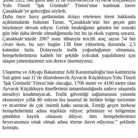
Yolu Tüneli "Işık Göründü" Töreni’nine katılmak üzere
Çanakkale’ye geleceğini söyledi.
Daha önce hava şartlarından dolayı ertelenen tören hakkında
açıklamalarda bulunan Turan, “Çanakkale’miz her geçen gün
büyümeye devam ediyor. Geride bıraktığımız günden bir sonraki
gün bile daha ileride olmadığımızda biz bu işi eksik yapmış sayarız.
Çanakkale’mizde 2007 sonu itibarıyla tescilli araç sayısı 54 bin
civarı iken, bu sayı bugün 138 bine yükselmiş durumda. 2,5
katından fazla. Dolayısıyla trafik yoğunluğunun olmaması,
hemşehrilerimizin kaliteli bir şekilde yolculuk yapabilmesi için
ulaşım yatırımlarımızı son derece önemsiyoruz.
Ulaştırma ve Altyapı Bakanımız Adil Karaismailoğlu’nun katılımıyla
Salı günü saat 11’de düzenlenecek Ayvacık Küçükkuyu Yolu Tüneli
‘Işık Göründü’ Töreni’nde olacağız. 1700 metre ve 4100 metre olan
Ayvacık Küçükkuyu tünellerimiz tamamlandığında sadece ulaşımda
mesafeyi kısaltmayacak. Trafik güvenliği sağlamasının yanında
ekonomiye yıllık 80 milyon lira tasarruf ile birlikte bölge turizmine
ve ticaretine de çok önemli katkı sunacak. Emeği geçen herkese
hemşehrilerimiz adına teşekkür ediyor; şehrimize ve bölgemize
şimdiden hayırlı olmasını diliyor; tüm hemşehrilerimizi
heyecanımıza ortak olmak adına törene davet ediyoruz.” şeklinde
konuştu.