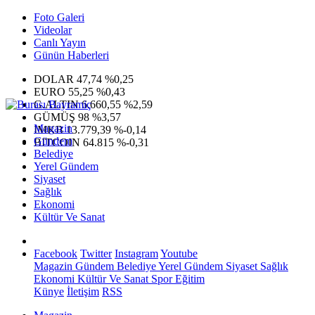
Foto Galeri
Videolar
Canlı Yayın
Günün Haberleri
DOLAR
47,74
%0,25
EURO
55,25
%0,43
G.ALTIN
6.660,55
%2,59
GÜMÜŞ
98
%3,57
Magazin
IMKB
13.779,39
%-0,14
Gündem
BITCOIN
64.815
%-0,31
Belediye
Yerel Gündem
Siyaset
Sağlık
Ekonomi
Kültür Ve Sanat
Facebook
Twitter
Instagram
Youtube
Magazin
Gündem
Belediye
Yerel Gündem
Siyaset
Sağlık
Ekonomi
Kültür Ve Sanat
Spor
Eğitim
Künye
İletişim
RSS