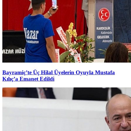
Bayramiç’te Üç Hilal Üyelerin Oyuyla Mustafa
Kılıç’a Emanet Edildi