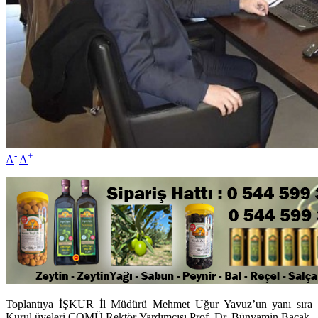
-
+
A
A
Toplantıya İŞKUR İl Müdürü Mehmet Uğur Yavuz’un yanı sıra
Kurul üyeleri ÇOMÜ Rektör Yardımcısı Prof. Dr. Bünyamin Bacak,