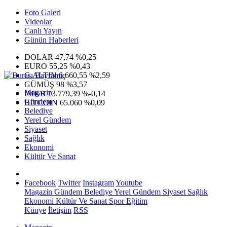
Foto Galeri
Videolar
Canlı Yayın
Günün Haberleri
DOLAR
47,74
%0,25
EURO
55,25
%0,43
G.ALTIN
6.660,55
%2,59
GÜMÜŞ
98
%3,57
Magazin
IMKB
13.779,39
%-0,14
Gündem
BITCOIN
65.060
%0,09
Belediye
Yerel Gündem
Siyaset
Sağlık
Ekonomi
Kültür Ve Sanat
Facebook
Twitter
Instagram
Youtube
Magazin
Gündem
Belediye
Yerel Gündem
Siyaset
Sağlık
Ekonomi
Kültür Ve Sanat
Spor
Eğitim
Künye
İletişim
RSS