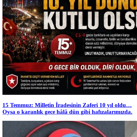
15 Temmuz: Milletin İradesinin Zaferi 10 yıl oldu…
Oysa o karanlık gece hâlâ dün gibi hafızalarımızda.