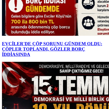
EVCİLER'DE ÇÖP SORUNU GÜNDEM OLDU:
ÇÖPLER TOPLANDI, GÖZLER BORÇ
İDDİASINDA