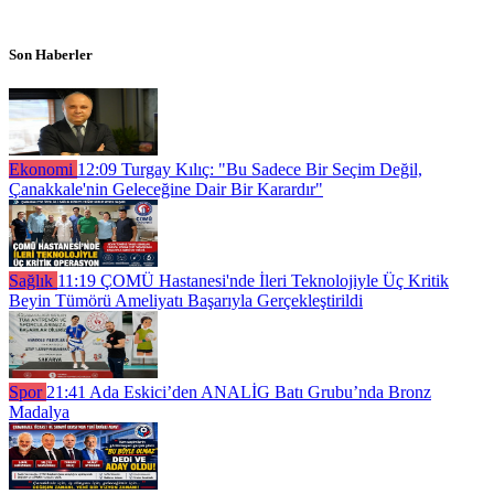
Son Haberler
Ekonomi
12:09
Turgay Kılıç: "Bu Sadece Bir Seçim Değil,
Çanakkale'nin Geleceğine Dair Bir Karardır"
Sağlık
11:19
ÇOMÜ Hastanesi'nde İleri Teknolojiyle Üç Kritik
Beyin Tümörü Ameliyatı Başarıyla Gerçekleştirildi
Spor
21:41
Ada Eskici’den ANALİG Batı Grubu’nda Bronz
Madalya