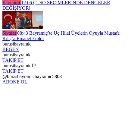
Ekonomi
12:06
ÇTSO SEÇİMLERİNDE DENGELER
DEĞİŞİYOR!
Siyaset
08:43
Bayramiç’te Üç Hilal Üyelerin Oyuyla Mustafa
Kılıç’a Emanet Edildi
burasibayramic
BEĞEN
burasibayramic
TAKİP ET
burasibayramic17
TAKİP ET
@burasbayramicbayramic5808
ABONE OL