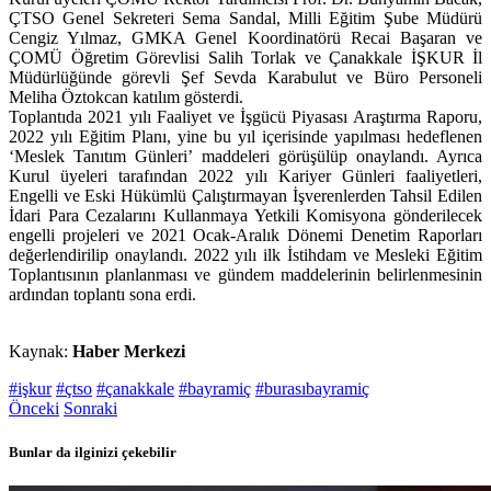
ÇTSO Genel Sekreteri Sema Sandal, Milli Eğitim Şube Müdürü
Cengiz Yılmaz, GMKA Genel Koordinatörü Recai Başaran ve
ÇOMÜ Öğretim Görevlisi Salih Torlak ve Çanakkale İŞKUR İl
Müdürlüğünde görevli Şef Sevda Karabulut ve Büro Personeli
Meliha Öztokcan katılım gösterdi.
Toplantıda 2021 yılı Faaliyet ve İşgücü Piyasası Araştırma Raporu,
2022 yılı Eğitim Planı, yine bu yıl içerisinde yapılması hedeflenen
‘Meslek Tanıtım Günleri’ maddeleri görüşülüp onaylandı. Ayrıca
Kurul üyeleri tarafından 2022 yılı Kariyer Günleri faaliyetleri,
Engelli ve Eski Hükümlü Çalıştırmayan İşverenlerden Tahsil Edilen
İdari Para Cezalarını Kullanmaya Yetkili Komisyona gönderilecek
engelli projeleri ve 2021 Ocak-Aralık Dönemi Denetim Raporları
değerlendirilip onaylandı. 2022 yılı ilk İstihdam ve Mesleki Eğitim
Toplantısının planlanması ve gündem maddelerinin belirlenmesinin
ardından toplantı sona erdi.
Kaynak:
Haber Merkezi
#işkur
#çtso
#çanakkale
#bayramiç
#burasıbayramiç
Önceki
Sonraki
Bunlar da ilginizi çekebilir