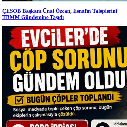
ÇESOB Başkanı Ünal Özcan, Esnafın Taleplerini
TBMM Gündemine Taşıdı