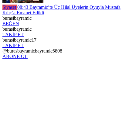
Siyaset
08:43
Bayramiç’te Üç Hilal Üyelerin Oyuyla Mustafa
Kılıç’a Emanet Edildi
burasibayramic
BEĞEN
burasibayramic
TAKİP ET
burasibayramic17
TAKİP ET
@burasbayramicbayramic5808
ABONE OL