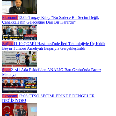
Ekonomi
12:09
Turgay Kılıç: "Bu Sadece Bir Seçim Değil,
Çanakkale'nin Geleceğine Dair Bir Karardır"
Sağlık
11:19
ÇOMÜ Hastanesi'nde İleri Teknolojiyle Üç Kritik
Beyin Tümörü Ameliyatı Başarıyla Gerçekleştirildi
Spor
21:41
Ada Eskici’den ANALİG Batı Grubu’nda Bronz
Madalya
Ekonomi
12:06
ÇTSO SEÇİMLERİNDE DENGELER
DEĞİŞİYOR!