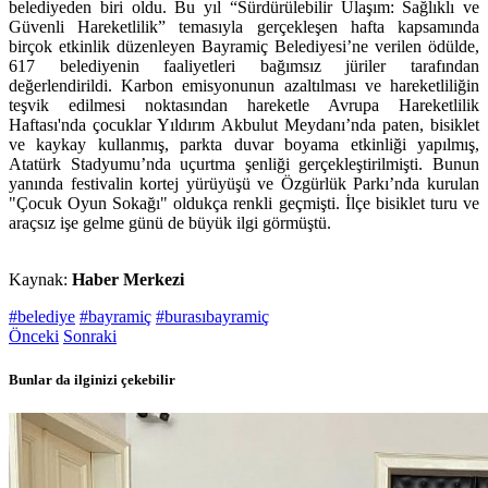
belediyeden biri oldu. Bu yıl “Sürdürülebilir Ulaşım: Sağlıklı ve
Güvenli Hareketlilik” temasıyla gerçekleşen hafta kapsamında
birçok etkinlik düzenleyen Bayramiç Belediyesi’ne verilen ödülde,
617 belediyenin faaliyetleri bağımsız jüriler tarafından
değerlendirildi. Karbon emisyonunun azaltılması ve hareketliliğin
teşvik edilmesi noktasından hareketle Avrupa Hareketlilik
Haftası'nda çocuklar Yıldırım Akbulut Meydanı’nda paten, bisiklet
ve kaykay kullanmış, parkta duvar boyama etkinliği yapılmış,
Atatürk Stadyumu’nda uçurtma şenliği gerçekleştirilmişti. Bunun
yanında festivalin kortej yürüyüşü ve Özgürlük Parkı’nda kurulan
"Çocuk Oyun Sokağı" oldukça renkli geçmişti. İlçe bisiklet turu ve
araçsız işe gelme günü de büyük ilgi görmüştü.
Kaynak:
Haber Merkezi
#belediye
#bayramiç
#burasıbayramiç
Önceki
Sonraki
Bunlar da ilginizi çekebilir