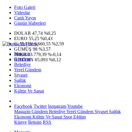
Foto Galeri
Videolar
Canlı Yayın
Günün Haberleri
DOLAR
47,74
%0,25
EURO
55,25
%0,43
G.ALTIN
6.660,55
%2,59
GÜMÜŞ
98
%3,57
Magazin
IMKB
13.779,39
%-0,14
Gündem
BITCOIN
65.093
%0,12
Belediye
Yerel Gündem
Siyaset
Sağlık
Ekonomi
Kültür Ve Sanat
Facebook
Twitter
Instagram
Youtube
Magazin
Gündem
Belediye
Yerel Gündem
Siyaset
Sağlık
Ekonomi
Kültür Ve Sanat
Spor
Eğitim
Künye
İletişim
RSS