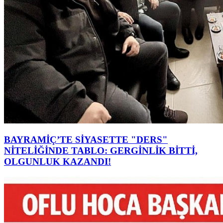
BAYRAMİÇ’TE SİYASETTE "DERS"
NİTELİĞİNDE TABLO: GERGİNLİK BİTTİ,
OLGUNLUK KAZANDI!