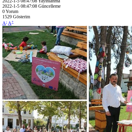
2022-1-5 08:47:08
Yayınlanma
2022-1-5 08:47:08
Güncelleme
0
Yorum
1529
Gösterim
-
+
A
A