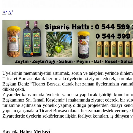
-
+
A
A
Üyelerinin memnuniyetini arttırmak, sorun ve talepleri yerinde dinleme
“Ticaret Borsası olarak her fırsatta üyelerimizi ziyaret ederek, sorunla
Başkan Deniz “Ticaret Borsası olarak her zaman üyelerimizin yanında,
dikkat çekti.
Ziyaretler kapsamında üyelerin yanı sıra yapılacak işbirliği konula
Başkanımız Sn. İsmail Kaşdemir’i makamında ziyaret ederek, bir süre s
turizmine açılmasına yönelik yapmış olduğu projelerden dolayı kendi
yapılan çalışmalara Ticaret Borsası olarak her zaman destek vermeye h
Ziyaretlerde üyelerin sektörlerine ilişkin faaliyet konuları, iş dünya
Kaynak:
Haber Merkezi