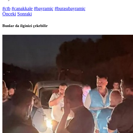
#çtb
#çanakkale
#bayramiç
#burasıbayramiç
Önceki
Sonraki
Bunlar da ilginizi çekebilir