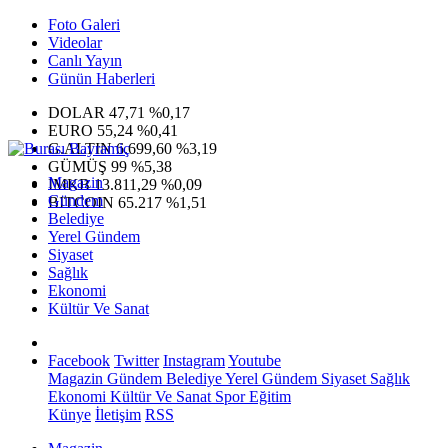
Foto Galeri
Videolar
Canlı Yayın
Günün Haberleri
DOLAR
47,71
%0,17
EURO
55,24
%0,41
G.ALTIN
6.699,60
%3,19
GÜMÜŞ
99
%5,38
Magazin
IMKB
13.811,29
%0,09
Gündem
BITCOIN
65.217
%1,51
Belediye
Yerel Gündem
Siyaset
Sağlık
Ekonomi
Kültür Ve Sanat
Facebook
Twitter
Instagram
Youtube
Magazin
Gündem
Belediye
Yerel Gündem
Siyaset
Sağlık
Ekonomi
Kültür Ve Sanat
Spor
Eğitim
Künye
İletişim
RSS