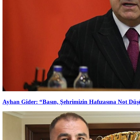
Ayhan Gider: “Basın, Şehrimizin Hafızasına Not Dü