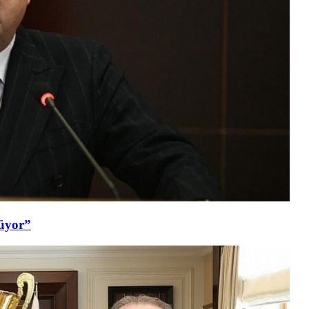
şüyor”