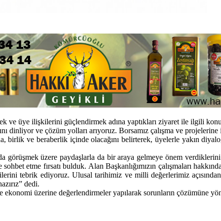
k ve üye ilişkilerini güçlendirmek adına yaptıkları ziyaret ile ilgili 
rını dinliyor ve çözüm yolları arıyoruz. Borsamız çalışma ve projelerine i
 birlik ve beraberlik içinde olacağını belirterek, üyelerle yakın diy
rında görüşmek üzere paydaşlarla da bir araya gelmeye önem verdiklerin
ohbet etme fırsatı bulduk. Alan Başkanlığımızın çalışmaları hakkında b
lerini tebrik ediyoruz. Ulusal tarihimiz ve milli değerlerimiz açısınd
azırız” dedi.
sı ve ekonomi üzerine değerlendirmeler yapılarak sorunların çözümüne yön