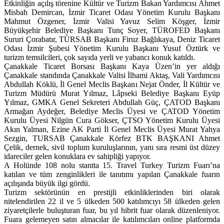
Etkinliğin açılış törenine Kültür ve Turizm Bakan Yardımcısı Ahmet
Misbah Demircan, İzmir Ticaret Odası Yönetim Kurulu Başkanı
Mahmut Özgener, İzmir Valisi Yavuz Selim Köşger, İzmir
Büyükşehir Belediye Başkanı Tunç Soyer, TÜROFED Başkanı
Sururi Çorabatır, TÜRSAB Başkanı Firuz Bağlıkaya, Deniz Ticaret
Odası İzmir Şubesi Yönetim Kurulu Başkanı Yusuf Öztürk ve
turizm temsilcileri, çok sayıda yerli ve yabancı konuk katıldı.
Çanakkale Ticaret Borsası Başkanı Kaya Üzen’in yer aldığı
Çanakkale standında Çanakkale Valisi İlhami Aktaş, Vali Yardımcısı
Abdullah Köklü, İl Genel Meclis Başkanı Nejat Önder, İl Kültür ve
Turizm Müdürü Murat Yılmaz, Lâpseki Belediye Başkanı Eyüp
Yılmaz, GMKA Genel Sekreteri Abdullah Güç, ÇATOD Başkanı
Armağan Aydeğer, Belediye Meclis Üyesi ve ÇATOD Yönetim
Kurulu Üyesi Nilgün Cura Gökser, ÇTSO Yönetim Kurulu Üyesi
Akın Yalman, Ezine AK Parti İl Genel Meclis Üyesi Murat Yahya
Sezgin, TURSAB Çanakkale Körfez BTK BAŞKANI Ahmet
Çelik, dernek, sivil toplum kuruluşlarının, yanı sıra resmi üst düzey
idareciler gelen konuklara ev sahipliği yapıyor.
A Holünde 108 nolu stantta 15. Travel Turkey Turizm Fuarı’na
katılan ve tüm zenginlikleri ile tanıtımı yapılan Çanakkale fuarın
açılışında büyük ilgi gördü.
Turizm sektörünün en prestijli etkinliklerinden biri olarak
nitelendirilen 22 il ve 5 ülkeden 500 katılımcıyı 58 ülkeden gelen
ziyaretçilerle buluşturan fuar, bu yıl hibrit fuar olarak düzenleniyor.
Fuara gelemeyen satın almacılar ile katılımcıları online platformda