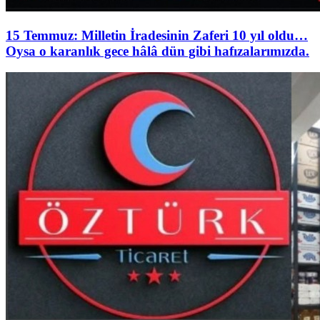
15 Temmuz: Milletin İradesinin Zaferi 10 yıl oldu…
Oysa o karanlık gece hâlâ dün gibi hafızalarımızda.