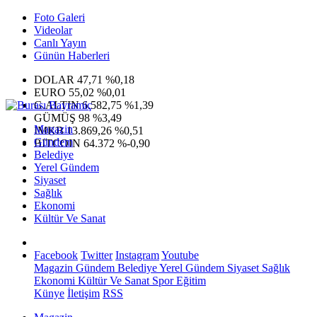
Foto Galeri
Videolar
Canlı Yayın
Günün Haberleri
DOLAR
47,71
%0,18
EURO
55,02
%0,01
G.ALTIN
6.582,75
%1,39
GÜMÜŞ
98
%3,49
Magazin
IMKB
13.869,26
%0,51
Gündem
BITCOIN
64.372
%-0,90
Belediye
Yerel Gündem
Siyaset
Sağlık
Ekonomi
Kültür Ve Sanat
Facebook
Twitter
Instagram
Youtube
Magazin
Gündem
Belediye
Yerel Gündem
Siyaset
Sağlık
Ekonomi
Kültür Ve Sanat
Spor
Eğitim
Künye
İletişim
RSS