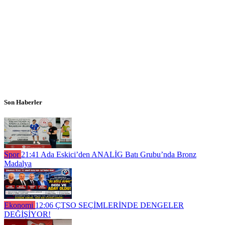
Son Haberler
Spor
21:41
Ada Eskici’den ANALİG Batı Grubu’nda Bronz
Madalya
Ekonomi
12:06
ÇTSO SEÇİMLERİNDE DENGELER
DEĞİŞİYOR!