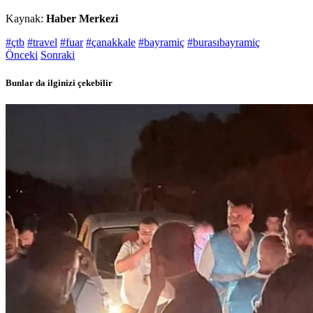
Kaynak:
Haber Merkezi
#çtb
#travel
#fuar
#çanakkale
#bayramiç
#burasıbayramiç
Önceki
Sonraki
Bunlar da ilginizi çekebilir