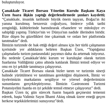
buluşturuluyor.
Çanakkale Ticaret Borsası Yönetim Kurulu Başkanı Kaya
Üzen fuara ilişkin yaptığı değerlendirmede şunları kaydetti;
“Çanakkale, insanlık tarihinde büyük önem taşıyan, Boğaz'ın iki
yanına kurulmuş benzersiz coğrafyası, binlerce yıllık tarihi
zenginliği, kültürlerinde barındırarak efsanelere ve mitolojiye ev
sahipliği yapmış Türkiye'nin ve Dünya'nın nadide illerinden biridir.
Bize düşen bu güzellikleri öne çıkarmak ve onları her platformda
tanıtmaktır” dedi.
İlimizin turizmde de hak ettiği değeri alması için her türlü çalışmanın
içerisinde yer aldıklarını belirten Başkan Üzen, “Yaptığımız
çalışmalarla turizm pastasındaki payımızı daha da artırmak istiyoruz.
Bu nedenle Çanakkale’deki kurum ve kuruluşlar olarak turizm
fuarlarına Valiliğimiz çatısı altında katılarak İlimizi temsil ediyor ve
onu en iyi şekilde tanıtmaya çalışıyoruz.
Çanakkale Ticaret Borsası olarak bizler tarım ve turizmin sinerji
halinde yürütülmesi ve tanıtılması gerektiğini düşünerek, İlimiz ve
üyelerimizin markalarını sergiliyor ve yöresel değerlerimizin
sunumlarını gerçekleştiriyoruz. İlimizin Gastronomi Turizmi
Potansiyelini fuarda en iyi şekilde temsil etmeye çalışıyoruz” dedi.
Başkan Üzen üç gün sürecek fuarın başarılı geçmesini temenni
ederek, başta Valimiz Sayın İlhami Aktaş olmak üzere emeği geçen
herkese teşekkürlerimizi sunuyoruz”dedi.