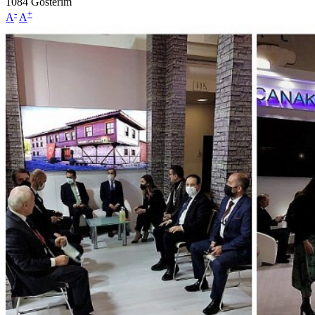
1084
Gösterim
-
+
A
A