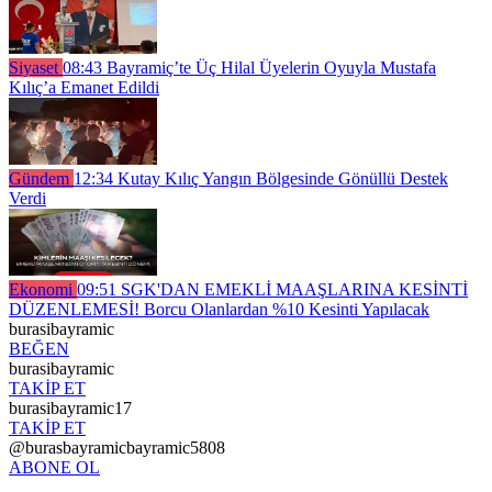
Siyaset
08:43
Bayramiç’te Üç Hilal Üyelerin Oyuyla Mustafa
Kılıç’a Emanet Edildi
Gündem
12:34
Kutay Kılıç Yangın Bölgesinde Gönüllü Destek
Verdi
Ekonomi
09:51
SGK'DAN EMEKLİ MAAŞLARINA KESİNTİ
DÜZENLEMESİ! Borcu Olanlardan %10 Kesinti Yapılacak
burasibayramic
BEĞEN
burasibayramic
TAKİP ET
burasibayramic17
TAKİP ET
@burasbayramicbayramic5808
ABONE OL