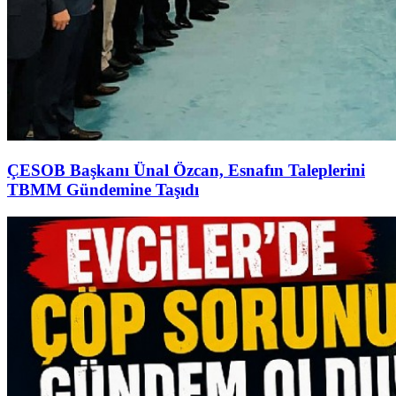
ÇESOB Başkanı Ünal Özcan, Esnafın Taleplerini
TBMM Gündemine Taşıdı