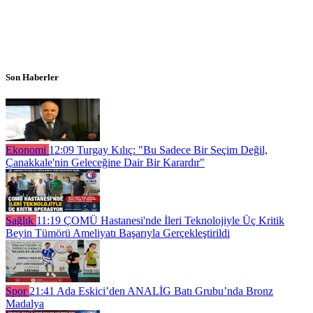
Son Haberler
Ekonomi
12:09
Turgay Kılıç: "Bu Sadece Bir Seçim Değil,
Çanakkale'nin Geleceğine Dair Bir Karardır"
Sağlık
11:19
ÇOMÜ Hastanesi'nde İleri Teknolojiyle Üç Kritik
Beyin Tümörü Ameliyatı Başarıyla Gerçekleştirildi
Spor
21:41
Ada Eskici’den ANALİG Batı Grubu’nda Bronz
Madalya