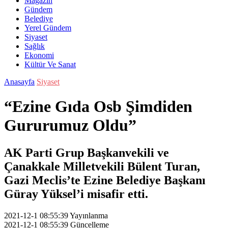
Magazin
Gündem
Belediye
Yerel Gündem
Siyaset
Sağlık
Ekonomi
Kültür Ve Sanat
Anasayfa
Siyaset
“Ezine Gıda Osb Şimdiden
Gururumuz Oldu”
AK Parti Grup Başkanvekili ve
Çanakkale Milletvekili Bülent Turan,
Gazi Meclis’te Ezine Belediye Başkanı
Güray Yüksel’i misafir etti.
2021-12-1 08:55:39
Yayınlanma
2021-12-1 08:55:39
Güncelleme