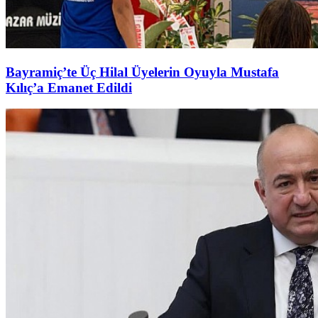
Bayramiç’te Üç Hilal Üyelerin Oyuyla Mustafa
Kılıç’a Emanet Edildi