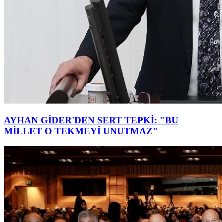
AYHAN GİDER'DEN SERT TEPKİ: "BU
MİLLET O TEKMEYİ UNUTMAZ"