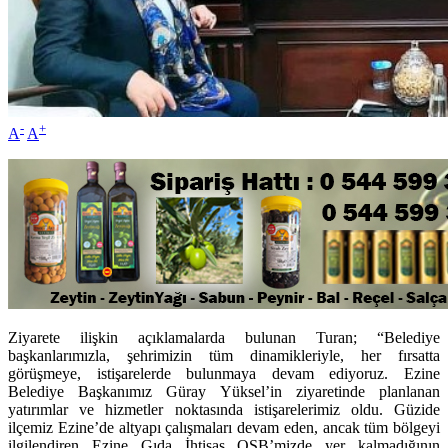
-
+
A
A
Ziyarete ilişkin açıklamalarda bulunan Turan; “Belediye
başkanlarımızla, şehrimizin tüm dinamikleriyle, her fırsatta
görüşmeye, istişarelerde bulunmaya devam ediyoruz. Ezine
Belediye Başkanımız Güray Yüksel’in ziyaretinde planlanan
yatırımlar ve hizmetler noktasında istişarelerimiz oldu. Güzide
ilçemiz Ezine’de altyapı çalışmaları devam eden, ancak tüm bölgeyi
ilgilendiren Ezine Gıda İhtisas OSB’mizde yer kalmadığının