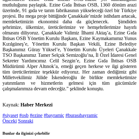
mutluluğunu paylaştık. Ezine Gıda İhtisas OSB, 1360 dönüm arazi
üzerinde, 91 gıda ve tarım fabrikasının yükseleceği özel bir Türkiye
projesi. Bu mega proje bittiğinde Çanakkale’mizde istihdam artacak,
memleketimizin ekonomisi daha da güçlenecek. Şimdiden
şehrimize, ülkemize, üreticilerimize ve hemşehrilerimize hayırlı
olmasını diliyoruz. Çanakkale Valimiz İlhami Aktaş’a, Ezine Gıda
İhtisas OSB Yönetim Kurulu Başkanı, Ezine Kaymakamımız Yunus
Kızılgüneş’e, Yönetim Kurulu Başkan Vekili, Ezine Belediye
Başkanımız Güray Yüksel’e, Yönetim Kurulu Üyeleri Çanakkale
TSO Başkanımız Tamer Selçuk Semizoğlu’na, İl Özel İdaresi Genel
Sekreter Yardımcımız Celil Sezgin’e, Ezine Gıda İhtisas OSB
Müdürümü Alper Altınok’a, emeği geçen herkese ve ilgi gösteren
tüm üreticilerimize teşekkür ediyoruz. Her zaman dediğimiz gibi
Milletvekilimiz Jülide İskenderoğlu ile birlikte memleketimize
yatırımların ve hizmetlerin gelmesi için tüm gücümüzle
çalışmalarımıza devam edeceğiz.” şeklinde konuştu.
Kaynak:
Haber Merkezi
#siyaset
#osb
#ezine
#bayramiç
#burasıbayramiç
Önceki
Sonraki
Bunlar da ilginizi çekebilir