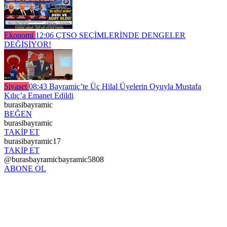
Ekonomi
12:06
ÇTSO SEÇİMLERİNDE DENGELER
DEĞİŞİYOR!
Siyaset
08:43
Bayramiç’te Üç Hilal Üyelerin Oyuyla Mustafa
Kılıç’a Emanet Edildi
burasibayramic
BEĞEN
burasibayramic
TAKİP ET
burasibayramic17
TAKİP ET
@burasbayramicbayramic5808
ABONE OL