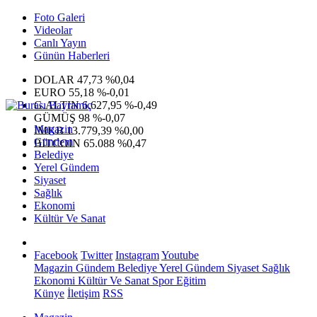
Foto Galeri
Videolar
Canlı Yayın
Günün Haberleri
DOLAR
47,73
%0,04
EURO
55,18
%-0,01
G.ALTIN
6.627,95
%-0,49
GÜMÜŞ
98
%-0,07
Magazin
IMKB
13.779,39
%0,00
Gündem
BITCOIN
65.088
%0,47
Belediye
Yerel Gündem
Siyaset
Sağlık
Ekonomi
Kültür Ve Sanat
Facebook
Twitter
Instagram
Youtube
Magazin
Gündem
Belediye
Yerel Gündem
Siyaset
Sağlık
Ekonomi
Kültür Ve Sanat
Spor
Eğitim
Künye
İletişim
RSS