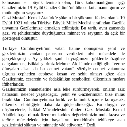
kalmasının en büyük teminatı olan, Türk kahramanlığının ışığı
Gazilerimizin 19 Eylül Gaziler Günü’nü ülkece kutlamanın gurur ve
mutluluğunu yaşıyoruz.
Gazi Mustafa Kemal Atatürk’e şükran bir şükranın ifadesi olarak 19
Eylül 1921 yılında Türkiye Büyük Millet Meclisi tarafından Gazilik
unvanını Gazilerimize armağan edilmiştir. Bu tarih, aynı zamanda
gazi ve şehitlerimize duyduğumuz minnet ve saygının da açık bir
göstergesi olmuştur.
Türkiye Cumhuriyeti’nin vatan haline dönüşmesi şehit ve
gazilerimizin canları pahasına verdikleri ulvi mücadele ile
gerçekleşmiştir. Ay yıldızlı şanlı bayrağımızın göklerde özgürce
dalgalanması, istiklal şairimiz Mehmet Akif ‘inde dediği gibi “verme
dünyaları alsan da bu cennet vatanı” sözüyle cennet vatanımız
uğruna cepheden cepheye koşan ve şehit olmayı göze alan
Gazilerimiz, cesaretin ve fedakârlığın sembolleri, ülkemizin medarı
iftiharlarıdır.
Gazilerimizin emanetlerine asla leke sürdürmeyerek, onların aziz
hatırasını ilelebet yaşatacağız. Şehit ve Gazilerimizin bize miras
bıraktıkları Cumhuriyetimizi birlik ve bütünlük içinde koruyacak,
ülkemizi elbirliğiyle daha da güçlendireceğiz. Bu duygu ve
düşüncelerle, İstiklal Mücadelesinin önderi Gazi Mustafa Kemal
Atatürk başta olmak üzere mukaddes değerlerimizin muhafazası ve
terörle mücadelede için hayatlarını tereddütsüz tehlikeye atan
gazilerimizi şükran ve minnetle yâd ediyoruz.” Dedi.