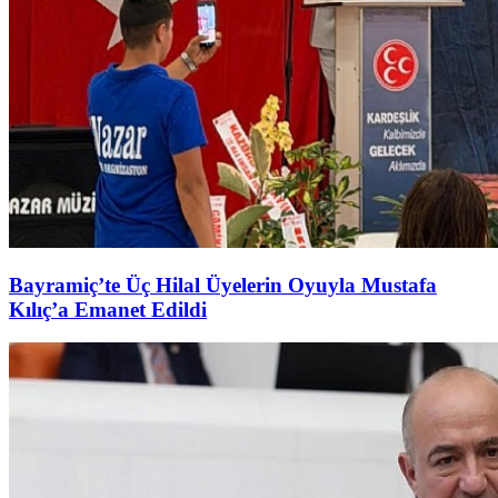
Bayramiç’te Üç Hilal Üyelerin Oyuyla Mustafa
Kılıç’a Emanet Edildi