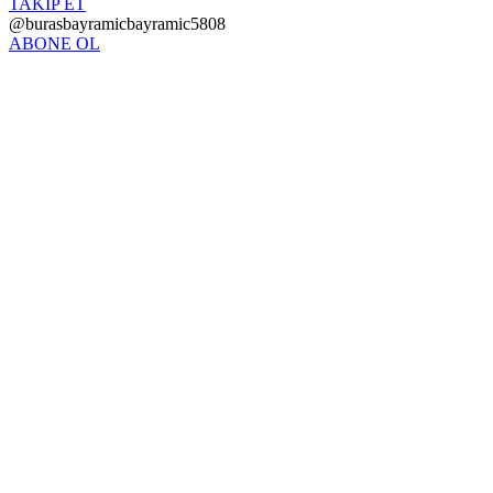
TAKİP ET
@burasbayramicbayramic5808
ABONE OL