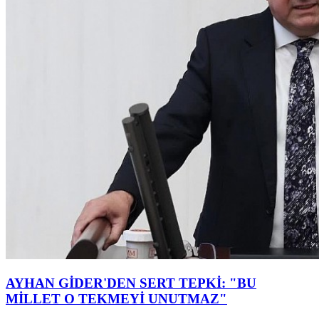
AYHAN GİDER'DEN SERT TEPKİ: "BU
MİLLET O TEKMEYİ UNUTMAZ"