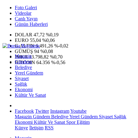
Foto Galeri
Videolar
Canlı Yayın
Günün Haberleri
DOLAR
47,72
%0,19
EURO
55,04
%0,06
G.ALTIN
6.491,26
%-0,02
GÜMÜŞ
94
%0,08
Magazin
IMKB
13.798,82
%0,70
Gündem
BITCOIN
64.356
%-0,56
Belediye
Yerel Gündem
Siyaset
Sağlık
Ekonomi
Kültür Ve Sanat
Facebook
Twitter
Instagram
Youtube
Magazin
Gündem
Belediye
Yerel Gündem
Siyaset
Sağlık
Ekonomi
Kültür Ve Sanat
Spor
Eğitim
Künye
İletişim
RSS