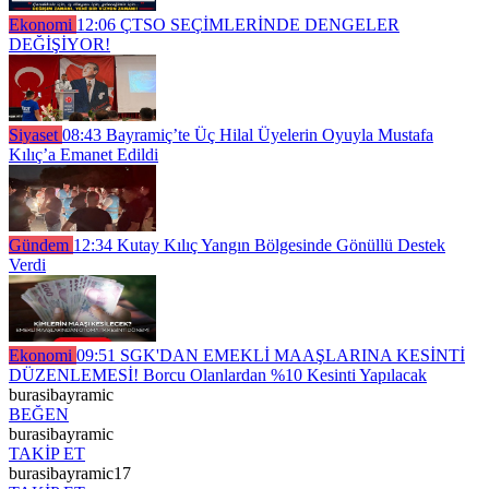
Ekonomi
12:06
ÇTSO SEÇİMLERİNDE DENGELER
DEĞİŞİYOR!
Siyaset
08:43
Bayramiç’te Üç Hilal Üyelerin Oyuyla Mustafa
Kılıç’a Emanet Edildi
Gündem
12:34
Kutay Kılıç Yangın Bölgesinde Gönüllü Destek
Verdi
Ekonomi
09:51
SGK'DAN EMEKLİ MAAŞLARINA KESİNTİ
DÜZENLEMESİ! Borcu Olanlardan %10 Kesinti Yapılacak
burasibayramic
BEĞEN
burasibayramic
TAKİP ET
burasibayramic17