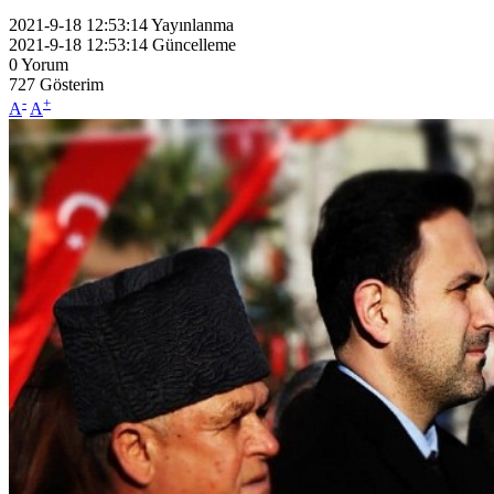
2021-9-18 12:53:14
Yayınlanma
2021-9-18 12:53:14
Güncelleme
0
Yorum
727
Gösterim
-
+
A
A