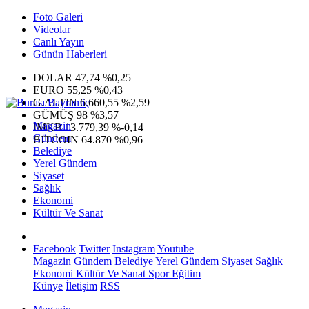
Foto Galeri
Videolar
Canlı Yayın
Günün Haberleri
DOLAR
47,74
%0,25
EURO
55,25
%0,43
G.ALTIN
6.660,55
%2,59
GÜMÜŞ
98
%3,57
Magazin
IMKB
13.779,39
%-0,14
Gündem
BITCOIN
64.870
%0,96
Belediye
Yerel Gündem
Siyaset
Sağlık
Ekonomi
Kültür Ve Sanat
Facebook
Twitter
Instagram
Youtube
Magazin
Gündem
Belediye
Yerel Gündem
Siyaset
Sağlık
Ekonomi
Kültür Ve Sanat
Spor
Eğitim
Künye
İletişim
RSS