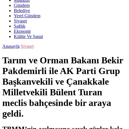
Magazin
Gündem
Belediye
Yerel Gündem
Siyaset
Sağlık
Ekonomi
Kültür Ve Sanat
Anasayfa
Siyaset
Tarım ve Orman Bakanı Bekir
Pakdemirli ile AK Parti Grup
Başkanvekili ve Çanakkale
Milletvekili Bülent Turan
meclis bahçesinde bir araya
geldi.
TBMM’nin açılmasına sayılı günler kala