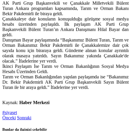
AK Parti Grup Başkanvekili ve Çanakkale Milletvekili Bülent
Turan Ankara programları kapsamında, Tarım ve Orman Bakanı
Bekir Pakdemirli ile biraya geldi.
Çanakkaleye dair konuların konuşulduğu görüşme sosyal medya
hesabı üzerinden paylaşıldı. İlk paylaşım AK Parti Grup
Başkanvekili Bülent Turan’ın Ankara Danışmanı Hilal Bayar dan
geldi.
Danışman Bayar paylaşımında “Başkanımız Bülent Turan, Tarım ve
Orman Bakanımız Bekir Pakdemirli ile Çanakkalemize dair çok
sayıda konu için biraraya geldi. Gündeme alınan konular ayrıntılı
olarak masaya yatırıldı. Sayın Bakanımız yakında Çanakkale'de
olacak.” İfadelerine yer verdi.
İkinci Paylaşım İse Tarım ve Orman Bakanlığının Sosyal Medya
Hesabı Üzerinden Geldi.
Tarım ve Orman Bakanlığından yapılan paylaşımda ise “Bakanımız
Dr. Bekir Pakdemirli AK Parti Grup Başkanvekili Sayın Bülent
Turan ile bir araya geldi.” İfadelerine yer verdi.
Kaynak:
Haber Merkezi
#siyaset
Önceki
Sonraki
Bunlar da ilginizi çekebilir