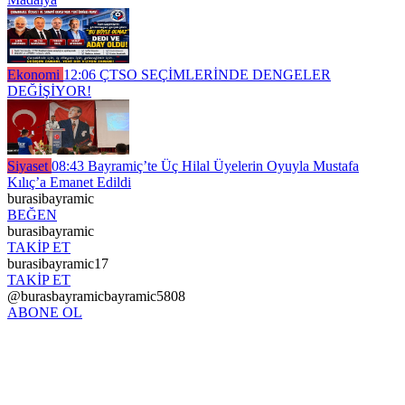
Ekonomi
12:06
ÇTSO SEÇİMLERİNDE DENGELER
DEĞİŞİYOR!
Siyaset
08:43
Bayramiç’te Üç Hilal Üyelerin Oyuyla Mustafa
Kılıç’a Emanet Edildi
burasibayramic
BEĞEN
burasibayramic
TAKİP ET
burasibayramic17
TAKİP ET
@burasbayramicbayramic5808
ABONE OL