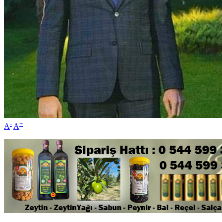
-
+
A
A