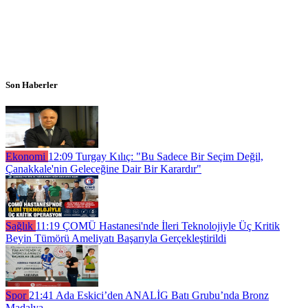
Son Haberler
Ekonomi
12:09
Turgay Kılıç: "Bu Sadece Bir Seçim Değil,
Çanakkale'nin Geleceğine Dair Bir Karardır"
Sağlık
11:19
ÇOMÜ Hastanesi'nde İleri Teknolojiyle Üç Kritik
Beyin Tümörü Ameliyatı Başarıyla Gerçekleştirildi
Spor
21:41
Ada Eskici’den ANALİG Batı Grubu’nda Bronz
Madalya