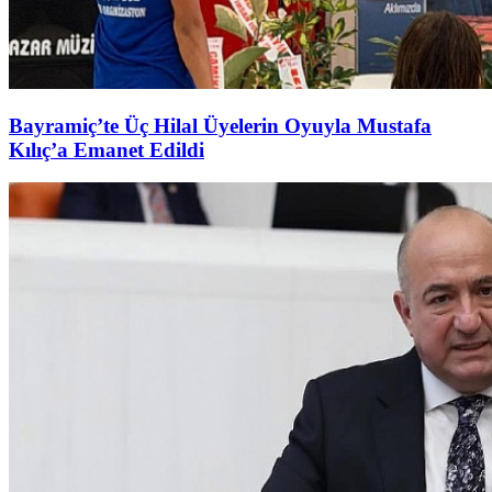
Bayramiç’te Üç Hilal Üyelerin Oyuyla Mustafa
Kılıç’a Emanet Edildi