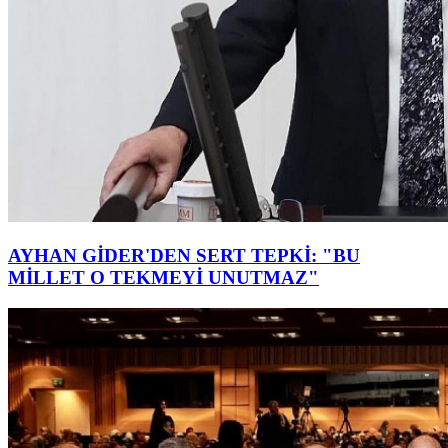
AYHAN GİDER'DEN SERT TEPKİ: "BU
MİLLET O TEKMEYİ UNUTMAZ"