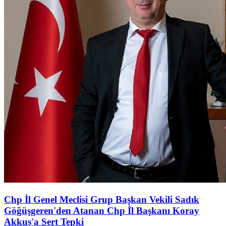
Chp İl Genel Meclisi Grup Başkan Vekili Sadık
Göğüşgeren'den Atanan Chp İl Başkanı Koray
Akkuş'a Sert Tepki