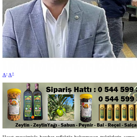
-
+
A
A