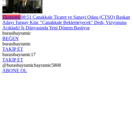
Ekonomi
08:51
Çanakkale Ticaret ve Sanayi Odası (ÇTSO) Başkan
Adayı Turgay Kılıç "Çanakkale Beklemeyecek" Dedi, Vizyonunu
Açıkladı! İş Dünyasında Yeni Dönem Başlıyor
burasibayramic
BEĞEN
burasibayramic
TAKİP ET
burasibayramic17
TAKİP ET
@burasbayramicbayramic5808
ABONE OL