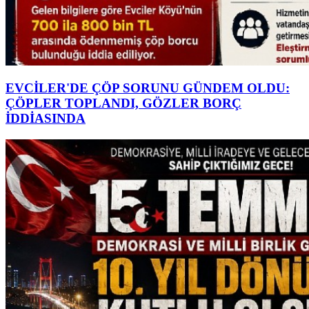
EVCİLER'DE ÇÖP SORUNU GÜNDEM OLDU:
ÇÖPLER TOPLANDI, GÖZLER BORÇ
İDDİASINDA