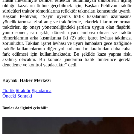
Hasat mevsimiyle beraber reflektör bulunmayan traktörlerin açmış
olduğu kazaların önüne geçebilmek için, Başkan Pehlivan traktör
sürücüleri traktör römorklarına reflektör takmaları konusunda uyardı.
Başkan Pehlivan; "Sayın üyemiz trafik kazalarının azalmasına
yönelik tarımsal zirai araç ve traktörlerde, tekerlekli tarım ve orman
traktörleri tip onayı yönetmeliğindeki şartlara uygun olan flaşörlü,
yanıp sonen, sarı ışıklı, dönerli uyarı lambası olması ve traktör
römorklarının arka kısımlarına iki (2) adet işaret levhası takılması
zorunludur. Takılan işaret levhası ve uyarı lambaları gece trafiğinde
traktör kullanıcılarının diğer yol kullanıcıları tarafından daha rahat
fark edilmesi için kullanılmaktadır. Bu şekilde kaza yapma riski
azalmış olacaktır. Bu konuda jandarma trafik timlerince gerekli
denetleme ve kontrol yapılacaktır" dedi.
Kaynak:
Haber Merkezi
#trafik
#traktör
#jandarma
Önceki
Sonraki
Bunlar da ilginizi çekebilir