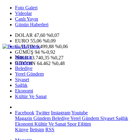
Foto Galeri
Videolar
Canlı Yayın
Günün Haberleri
DOLAR
47,60
%0,07
EURO
55,06
%0,09
G.ALTIN
6.499,88
%0,06
GÜMÜŞ
94
%-0,92
Magazin
IMKB
13.740,35
%0,27
Gündem
BITCOIN
64.462
%0,48
Belediye
Yerel Gündem
Siyaset
Sağlık
Ekonomi
Kültür Ve Sanat
Facebook
Twitter
Instagram
Youtube
Magazin
Gündem
Belediye
Yerel Gündem
Siyaset
Sağlık
Ekonomi
Kültür Ve Sanat
Spor
Eğitim
Künye
İletişim
RSS