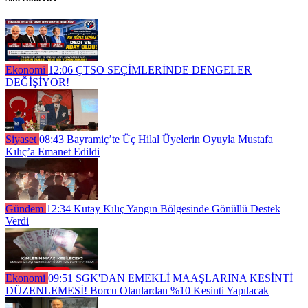
Ekonomi
12:06
ÇTSO SEÇİMLERİNDE DENGELER
DEĞİŞİYOR!
Siyaset
08:43
Bayramiç’te Üç Hilal Üyelerin Oyuyla Mustafa
Kılıç’a Emanet Edildi
Gündem
12:34
Kutay Kılıç Yangın Bölgesinde Gönüllü Destek
Verdi
Ekonomi
09:51
SGK'DAN EMEKLİ MAAŞLARINA KESİNTİ
DÜZENLEMESİ! Borcu Olanlardan %10 Kesinti Yapılacak