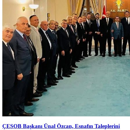
ÇESOB Başkanı Ünal Özcan, Esnafın Taleplerini