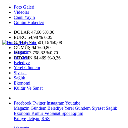
Foto Galeri
Videolar
Canlı Yayın
Günün Haberleri
DOLAR
47,60
%0,06
EURO
54,98
%-0,05
G.ALTIN
6.501,16
%0,08
GÜMÜŞ
94
%-0,80
Magazin
IMKB
13.798,82
%0,70
Gündem
BITCOIN
64.469
%-0,36
Belediye
Yerel Gündem
Siyaset
Sağlık
Ekonomi
Kültür Ve Sanat
Facebook
Twitter
Instagram
Youtube
Magazin
Gündem
Belediye
Yerel Gündem
Siyaset
Sağlık
Ekonomi
Kültür Ve Sanat
Spor
Eğitim
Künye
İletişim
RSS