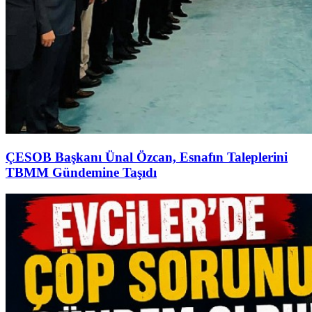
ÇESOB Başkanı Ünal Özcan, Esnafın Taleplerini
TBMM Gündemine Taşıdı