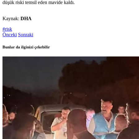
düşük riski temsil eden mavide kaldı.
Kaynak:
DHA
#risk
Önceki
Sonraki
Bunlar da ilginizi çekebilir