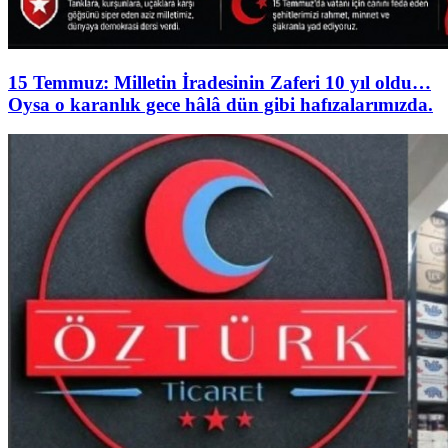
15 Temmuz: Milletin İradesinin Zaferi 10 yıl oldu…
Oysa o karanlık gece hâlâ dün gibi hafızalarımızda.