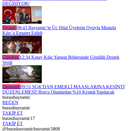
DEĞİŞİYOR!
Siyaset
08:43
Bayramiç’te Üç Hilal Üyelerin Oyuyla Mustafa
Kılıç’a Emanet Edildi
Gündem
12:34
Kutay Kılıç Yangın Bölgesinde Gönüllü Destek
Verdi
Ekonomi
09:51
SGK'DAN EMEKLİ MAAŞLARINA KESİNTİ
DÜZENLEMESİ! Borcu Olanlardan %10 Kesinti Yapılacak
burasibayramic
BEĞEN
burasibayramic
TAKİP ET
burasibayramic17
TAKİP ET
@burasbayramicbayramic5808