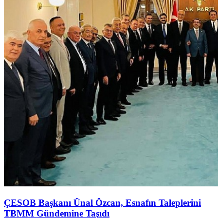
ÇESOB Başkanı Ünal Özcan, Esnafın Taleplerini
TBMM Gündemine Taşıdı