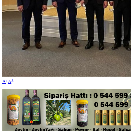
-
+
A
A