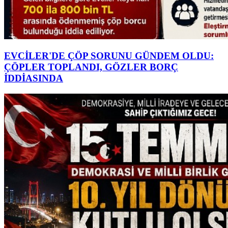
EVCİLER'DE ÇÖP SORUNU GÜNDEM OLDU:
ÇÖPLER TOPLANDI, GÖZLER BORÇ
İDDİASINDA