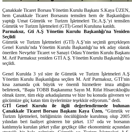
Çanakkale Ticaret Borsası Yönetim Kurulu Başkanı S.Kaya ÜZEN,
hem Çanakkale Ticaret Borsasını temsilen hem de Başkanlığını
yaptığı Umat Gümrük ve Turizm İşletmeleri Tic.A.Ş.’yi temsilen
Gümrük ve Turizm İşletmeleri (GTİ) Genel Kuruluna katıldı.
Parmaksız, Gti A.Ş Yönetim Kurulu Başkanlığı’na Yeniden
Seçildi
Gümrük ve Turizm İşletmeleri (GTİ) A.Ş’nin seçimli gerçekleşen
Genel Kurulu’nda Yönetim Kurulu Başkanlığı’na tek aday olarak
önerilen Nevşehir Ticaret ve Sanayi Odası Yönetim Kurulu Başkanı
M. Arif Parmaksız yeniden GTİ A.Ş. Yönetim Kurulu Başkanlığı’na
seçildi.
Genel Kurulda 3 yıl süre ile Gümrük ve Turizm İşletmeleri A.Ş
Yönetim Kurulu Başkanlığına seçilen M. Arif Parmaksız, GTİ’nin
kısa zamanda çok büyük ve önemli hizmetlere imza attığını
belirterek, “Başta TOBB Başkanımız Sayın M. Rifat Hisarcıklıoğlu
olmak üzere, tüm ekip arkadaşlarıma ve bize bu konuda güvenen ve
gücümüze güç katan tüm üyelerimize teşekkür ediyorum.” dedi.
GTİ Genel Kurulu ile ilgili değerlendirmede bulunan
Çanakkale Ticaret Borsası Başkanı Kaya Üzen,
“Gümrük ve
Turizm İşletmeleri, birliğimizin öncülüğünde kurulmuş olup 2005
yılından beri faaliyet gösteren bir şirket. 137 oda ve borsanın
katılımıyla kurulan şirket yıllar geçtikçe ülke ekonomimiz açısından