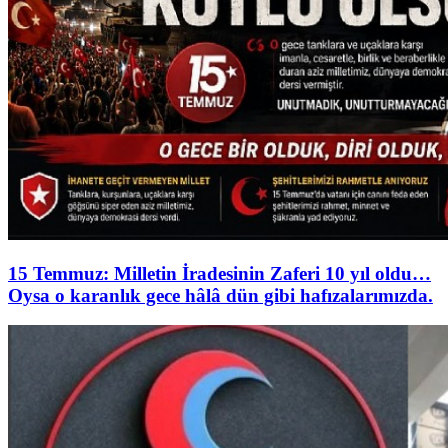
15 Temmuz: Milletin İradesinin Zaferi 10 yıl oldu…
Oysa o karanlık gece hâlâ dün gibi hafızalarımızda.