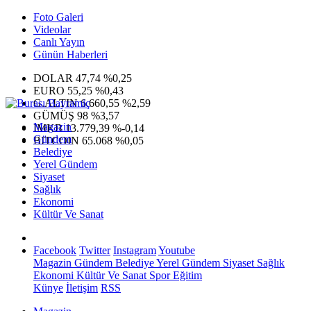
Foto Galeri
Videolar
Canlı Yayın
Günün Haberleri
DOLAR
47,74
%0,25
EURO
55,25
%0,43
G.ALTIN
6.660,55
%2,59
GÜMÜŞ
98
%3,57
Magazin
IMKB
13.779,39
%-0,14
Gündem
BITCOIN
65.068
%0,05
Belediye
Yerel Gündem
Siyaset
Sağlık
Ekonomi
Kültür Ve Sanat
Facebook
Twitter
Instagram
Youtube
Magazin
Gündem
Belediye
Yerel Gündem
Siyaset
Sağlık
Ekonomi
Kültür Ve Sanat
Spor
Eğitim
Künye
İletişim
RSS