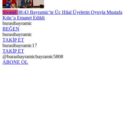
Siyaset
08:43
Bayramiç’te Üç Hilal Üyelerin Oyuyla Mustafa
Kılıç’a Emanet Edildi
burasibayramic
BEĞEN
burasibayramic
TAKİP ET
burasibayramic17
TAKİP ET
@burasbayramicbayramic5808
ABONE OL