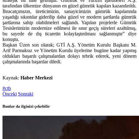
stratejik bir hale gelmiştir. Gümrük ve Turizm İşletmeleri A.Ş.
tarafından ülkemize dünyanın en güzel gümrük kapıları kazandırıldı.
İhracatçımızın, üreticimizin, sanayicimizin gümrük kapılarında
yaşadığı sıkıntılar giderilip daha güzel ve modern şartlarda gümrük
şartlarına sahip olabilmeleri sağlandı. Yapılan projelerle Gümrük
Tesislerimizin modernize edilmesi ile sınır geçiş süreleri azaltılmış,
bu sayede de dış ticaretin kolaylaştırılması sağlanmıştır” diye
konuştu.
Başkan Üzen son olarak; GTİ A.Ş. Yönetim Kurulu Başkanı M.
Arif Parmaksız ve Yönetim Kurulu üyelerine bugüne kadar yapmış
oldukları başarılı çalışmalardan dolayı tebrik ederek, yeni dönem
çalışmalarında başarılar diledi.
Kaynak:
Haber Merkezi
#çtb
Önceki
Sonraki
Bunlar da ilginizi çekebilir