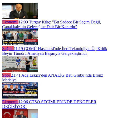
Ekonomi
12:09
Turgay Kılıç: "Bu Sadece Bir Seçim Değil,
Çanakkale'nin Geleceğine Dair Bir Karardır"
Sağlık
11:19
ÇOMÜ Hastanesi'nde İleri Teknolojiyle Üç Kritik
Beyin Tümörü Ameliyatı Başarıyla Gerçekleştirildi
Spor
21:41
Ada Eskici’den ANALİG Batı Grubu’nda Bronz
Madalya
Ekonomi
12:06
ÇTSO SEÇİMLERİNDE DENGELER
DEĞİŞİYOR!