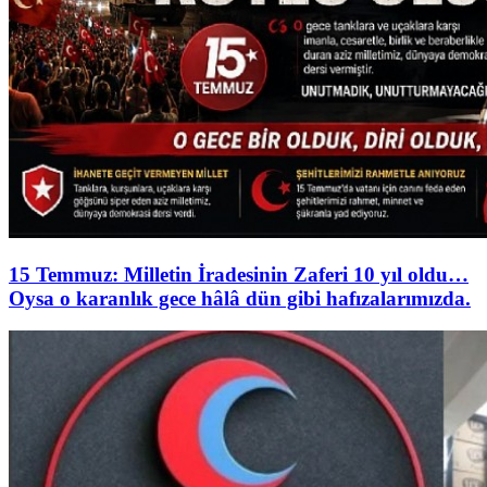
15 Temmuz: Milletin İradesinin Zaferi 10 yıl oldu…
Oysa o karanlık gece hâlâ dün gibi hafızalarımızda.