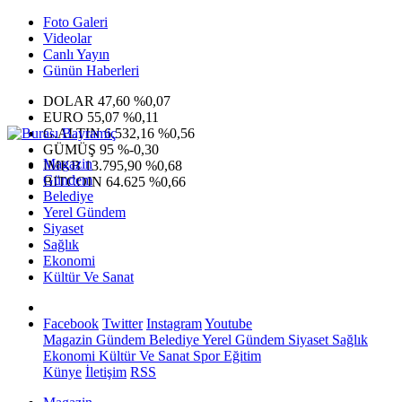
Foto Galeri
Videolar
Canlı Yayın
Günün Haberleri
DOLAR
47,60
%0,07
EURO
55,07
%0,11
G.ALTIN
6.532,16
%0,56
GÜMÜŞ
95
%-0,30
Magazin
IMKB
13.795,90
%0,68
Gündem
BITCOIN
64.625
%0,66
Belediye
Yerel Gündem
Siyaset
Sağlık
Ekonomi
Kültür Ve Sanat
Facebook
Twitter
Instagram
Youtube
Magazin
Gündem
Belediye
Yerel Gündem
Siyaset
Sağlık
Ekonomi
Kültür Ve Sanat
Spor
Eğitim
Künye
İletişim
RSS