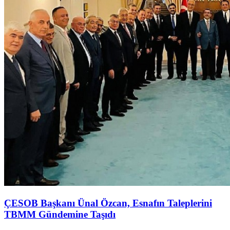
ÇESOB Başkanı Ünal Özcan, Esnafın Taleplerini
TBMM Gündemine Taşıdı