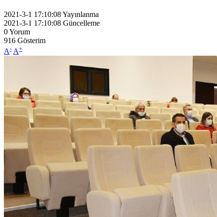
2021-3-1 17:10:08
Yayınlanma
2021-3-1 17:10:08
Güncelleme
0
Yorum
916
Gösterim
-
+
A
A