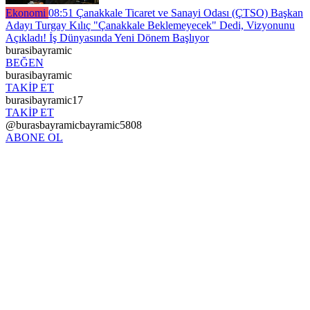
Ekonomi
08:51
Çanakkale Ticaret ve Sanayi Odası (ÇTSO) Başkan
Adayı Turgay Kılıç "Çanakkale Beklemeyecek" Dedi, Vizyonunu
Açıkladı! İş Dünyasında Yeni Dönem Başlıyor
burasibayramic
BEĞEN
burasibayramic
TAKİP ET
burasibayramic17
TAKİP ET
@burasbayramicbayramic5808
ABONE OL