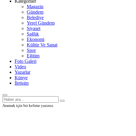
Kategoriler
Magazin
Gündem
Belediye
Yerel Gündem
Siyaset
Sağlık
Ekonomi
Kültür Ve Sanat
Spor
Eğitim
Foto Galeri
Video
Yazarlar
Künye
İletişim
Aramak için bir kelime yazınız.