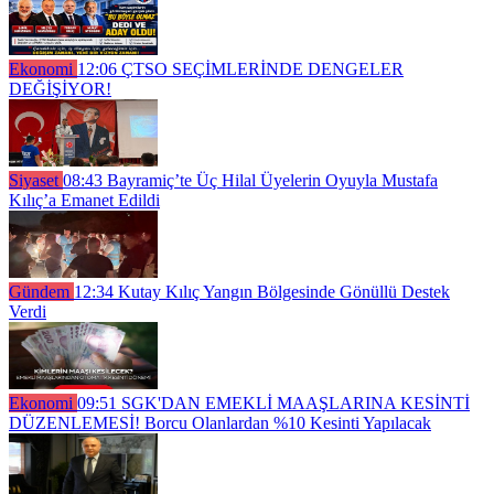
Ekonomi
12:06
ÇTSO SEÇİMLERİNDE DENGELER
DEĞİŞİYOR!
Siyaset
08:43
Bayramiç’te Üç Hilal Üyelerin Oyuyla Mustafa
Kılıç’a Emanet Edildi
Gündem
12:34
Kutay Kılıç Yangın Bölgesinde Gönüllü Destek
Verdi
Ekonomi
09:51
SGK'DAN EMEKLİ MAAŞLARINA KESİNTİ
DÜZENLEMESİ! Borcu Olanlardan %10 Kesinti Yapılacak