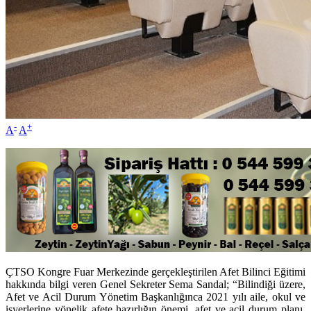
-
+
A
A
ÇTSO Kongre Fuar Merkezinde gerçekleştirilen Afet Bilinci Eğitimi
hakkında bilgi veren Genel Sekreter Sema Sandal; “Bilindiği üzere,
Afet ve Acil Durum Yönetim Başkanlığınca 2021 yılı aile, okul ve
işyerlerine yönelik afete hazırlığın önemi, afet ve acil durum planı,