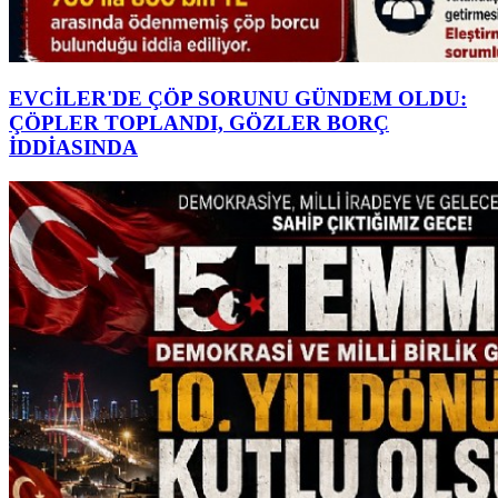
EVCİLER'DE ÇÖP SORUNU GÜNDEM OLDU:
ÇÖPLER TOPLANDI, GÖZLER BORÇ
İDDİASINDA