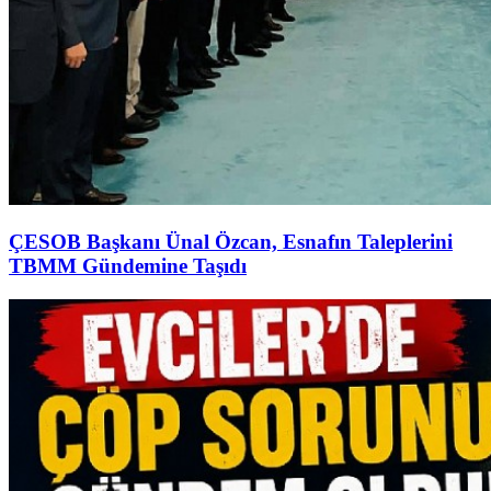
ÇESOB Başkanı Ünal Özcan, Esnafın Taleplerini
TBMM Gündemine Taşıdı