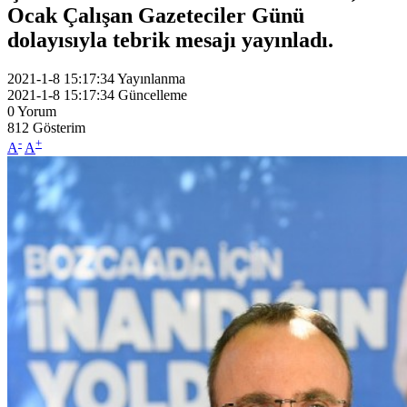
Ocak Çalışan Gazeteciler Günü
dolayısıyla tebrik mesajı yayınladı.
2021-1-8 15:17:34
Yayınlanma
2021-1-8 15:17:34
Güncelleme
0
Yorum
812
Gösterim
-
+
A
A