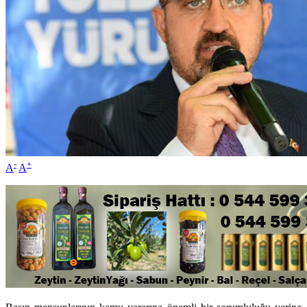
-
+
A
A