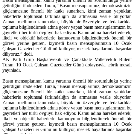
Basın mensuplarının kamu yararına önemli bir sorumluluğu yerine
getirdiğini ifade eden Turan, “Basın mensuplarımız; demokrasimizin
güçlenmesine önemli bir katkı sunarken, kimi zaman yaptıkları
haberlerle toplumsal farkındalığın da artmasına vesile oluyorlar.
Zaman mefhumu tanımadan, büyük bir özveriyle ve fedakarlıkla
toplumu bilgilendirmek adına görev yapan basın mensuplarımızın bu
gayretleri her türlü övgüyü hak ediyor. Kamu adına hareket ederek,
ilkeli ve objektif haberlerle kamuoyunu bilgilendirerek önemli bir
görevi yerine getiren, kıymetli basın mensuplarımızın 10 Ocak
Çalışan Gazeteciler Günü’nü kutluyor, meslek hayatlarında başarılar
diliyoruz.” dedi.
AK Parti Grup Başkanvekili ve Çanakkale Milletvekili Bülent
Turan, 10 Ocak Çalışan Gazeteciler Günü dolayısıyla tebrik mesajı
yayınladı.
Basın mensuplarının kamu yararına önemli bir sorumluluğu yerine
getirdiğini ifade eden Turan, “Basın mensuplarımız; demokrasimizin
güçlenmesine önemli bir katkı sunarken, kimi zaman yaptıkları
haberlerle toplumsal farkındalığın da artmasına vesile oluyorlar.
Zaman mefhumu tanımadan, büyük bir özveriyle ve fedakarlıkla
toplumu bilgilendirmek adına görev yapan basın mensuplarımızın bu
gayretleri her türlü övgüyü hak ediyor. Kamu adına hareket ederek,
ilkeli ve objektif haberlerle kamuoyunu bilgilendirerek önemli bir
görevi yerine getiren, kıymetli basın mensuplarımızın 10 Ocak
Çalışan Gazeteciler Günü’nü kutluyor, meslek hayatlarında başarılar