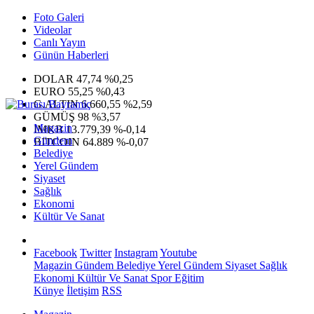
Foto Galeri
Videolar
Canlı Yayın
Günün Haberleri
DOLAR
47,74
%0,25
EURO
55,25
%0,43
G.ALTIN
6.660,55
%2,59
GÜMÜŞ
98
%3,57
Magazin
IMKB
13.779,39
%-0,14
Gündem
BITCOIN
64.889
%-0,07
Belediye
Yerel Gündem
Siyaset
Sağlık
Ekonomi
Kültür Ve Sanat
Facebook
Twitter
Instagram
Youtube
Magazin
Gündem
Belediye
Yerel Gündem
Siyaset
Sağlık
Ekonomi
Kültür Ve Sanat
Spor
Eğitim
Künye
İletişim
RSS