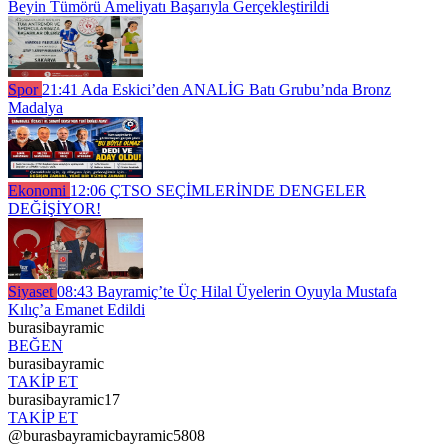
Beyin Tümörü Ameliyatı Başarıyla Gerçekleştirildi
Spor
21:41
Ada Eskici’den ANALİG Batı Grubu’nda Bronz
Madalya
Ekonomi
12:06
ÇTSO SEÇİMLERİNDE DENGELER
DEĞİŞİYOR!
Siyaset
08:43
Bayramiç’te Üç Hilal Üyelerin Oyuyla Mustafa
Kılıç’a Emanet Edildi
burasibayramic
BEĞEN
burasibayramic
TAKİP ET
burasibayramic17
TAKİP ET
@burasbayramicbayramic5808