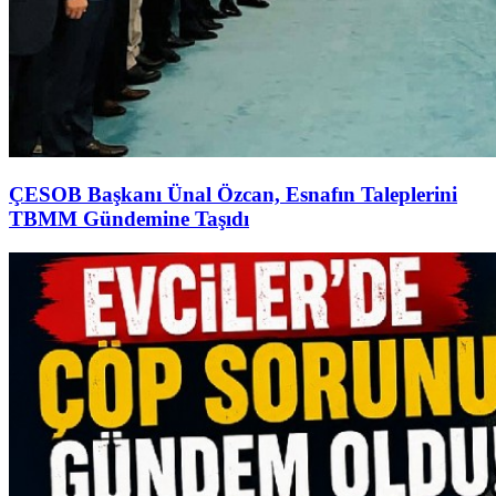
ÇESOB Başkanı Ünal Özcan, Esnafın Taleplerini
TBMM Gündemine Taşıdı