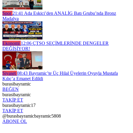
Spor
21:41
Ada Eskici’den ANALİG Batı Grubu’nda Bronz
Madalya
Ekonomi
12:06
ÇTSO SEÇİMLERİNDE DENGELER
DEĞİŞİYOR!
Siyaset
08:43
Bayramiç’te Üç Hilal Üyelerin Oyuyla Mustafa
Kılıç’a Emanet Edildi
burasibayramic
BEĞEN
burasibayramic
TAKİP ET
burasibayramic17
TAKİP ET
@burasbayramicbayramic5808
ABONE OL