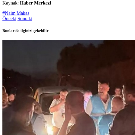
Kaynak:
Haber Merkezi
#Naim Makas
Önceki
Sonraki
Bunlar da ilginizi çekebilir