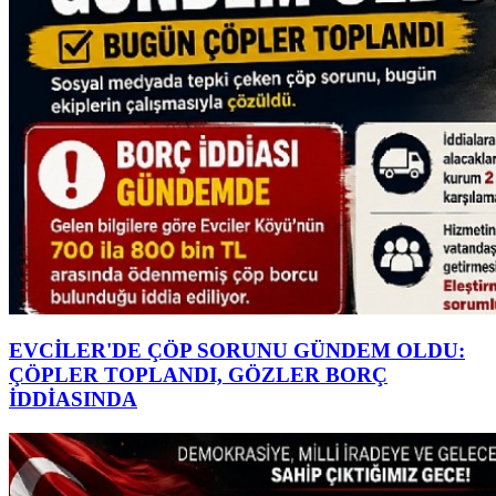
EVCİLER'DE ÇÖP SORUNU GÜNDEM OLDU:
ÇÖPLER TOPLANDI, GÖZLER BORÇ
İDDİASINDA