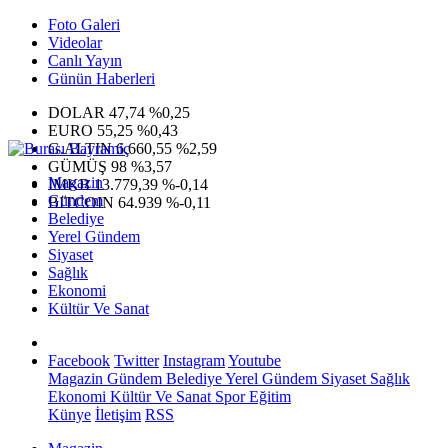
Foto Galeri
Videolar
Canlı Yayın
Günün Haberleri
DOLAR
47,74
%0,25
EURO
55,25
%0,43
G.ALTIN
6.660,55
%2,59
GÜMÜŞ
98
%3,57
Magazin
IMKB
13.779,39
%-0,14
Gündem
BITCOIN
64.939
%-0,11
Belediye
Yerel Gündem
Siyaset
Sağlık
Ekonomi
Kültür Ve Sanat
Facebook
Twitter
Instagram
Youtube
Magazin
Gündem
Belediye
Yerel Gündem
Siyaset
Sağlık
Ekonomi
Kültür Ve Sanat
Spor
Eğitim
Künye
İletişim
RSS