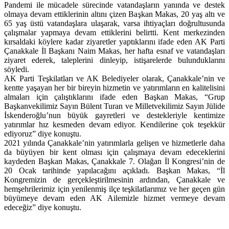
Pandemi ile mücadele sürecinde vatandaşların yanında ve destek
olmaya devam ettiklerinin altını çizen Başkan Makas, 20 yaş altı ve
65 yaş üstü vatandaşlara ulaşarak, varsa ihtiyaçları doğrultusunda
çalışmalar yapmaya devam ettiklerini belirtti. Kent merkezinden
kırsaldaki köylere kadar ziyaretler yaptıklarını ifade eden AK Parti
Çanakkale İl Başkanı Naim Makas, her hafta esnaf ve vatandaşları
ziyaret ederek, taleplerini dinleyip, istişarelerde bulunduklarını
söyledi.
AK Parti Teşkilatları ve AK Belediyeler olarak, Çanakkale’nin ve
kentte yaşayan her bir bireyin hizmetin ve yatırımların en kalitelisini
almaları için çalıştıklarını ifade eden Başkan Makas, “Grup
Başkanvekilimiz Sayın Bülent Turan ve Milletvekilimiz Sayın Jülide
İskenderoğlu’nun büyük gayretleri ve destekleriyle kentimize
yatırımlar hız kesmeden devam ediyor. Kendilerine çok teşekkür
ediyoruz” diye konuştu.
2021 yılında Çanakkale’nin yatırımlarla gelişen ve hizmetlerle daha
da büyüyen bir kent olması için çalışmaya devam edeceklerini
kaydeden Başkan Makas, Çanakkale 7. Olağan İl Kongresi’nin de
20 Ocak tarihinde yapılacağını açıkladı. Başkan Makas, “İl
Kongremizin de gerçekleştirilmesinin ardından, Çanakkale ve
hemşehrilerimiz için yenilenmiş ilçe teşkilatlarımız ve her geçen gün
büyümeye devam eden AK Ailemizle hizmet vermeye devam
edeceğiz” diye konuştu.