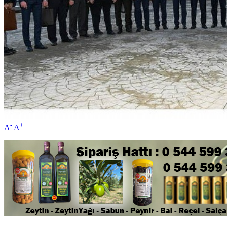
-
+
A
A