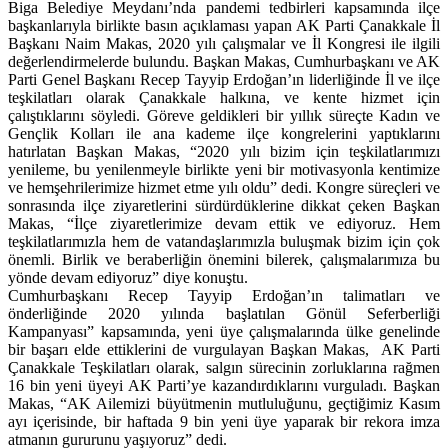
Biga Belediye Meydanı’nda pandemi tedbirleri kapsamında ilçe
başkanlarıyla birlikte basın açıklaması yapan AK Parti Çanakkale İl
Başkanı Naim Makas, 2020 yılı çalışmalar ve İl Kongresi ile ilgili
değerlendirmelerde bulundu. Başkan Makas, Cumhurbaşkanı ve AK
Parti Genel Başkanı Recep Tayyip Erdoğan’ın liderliğinde İl ve ilçe
teşkilatları olarak Çanakkale halkına, ve kente hizmet için
çalıştıklarını söyledi. Göreve geldikleri bir yıllık süreçte Kadın ve
Gençlik Kolları ile ana kademe ilçe kongrelerini yaptıklarını
hatırlatan Başkan Makas, “2020 yılı bizim için teşkilatlarımızı
yenileme, bu yenilenmeyle birlikte yeni bir motivasyonla kentimize
ve hemşehrilerimize hizmet etme yılı oldu” dedi. Kongre süreçleri ve
sonrasında ilçe ziyaretlerini sürdürdüklerine dikkat çeken Başkan
Makas, “İlçe ziyaretlerimize devam ettik ve ediyoruz. Hem
teşkilatlarımızla hem de vatandaşlarımızla buluşmak bizim için çok
önemli. Birlik ve beraberliğin önemini bilerek, çalışmalarımıza bu
yönde devam ediyoruz” diye konuştu.
Cumhurbaşkanı Recep Tayyip Erdoğan’ın talimatları ve
önderliğinde 2020 yılında başlatılan Gönül Seferberliği
Kampanyası” kapsamında, yeni üye çalışmalarında ülke genelinde
bir başarı elde ettiklerini de vurgulayan Başkan Makas, AK Parti
Çanakkale Teşkilatları olarak, salgın sürecinin zorluklarına rağmen
16 bin yeni üyeyi AK Parti’ye kazandırdıklarını vurguladı. Başkan
Makas, “AK Ailemizi büyütmenin mutluluğunu, geçtiğimiz Kasım
ayı içerisinde, bir haftada 9 bin yeni üye yaparak bir rekora imza
atmanın gururunu yaşıyoruz” dedi.