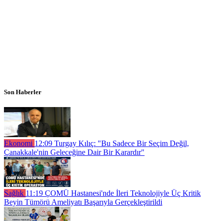
Son Haberler
Ekonomi
12:09
Turgay Kılıç: "Bu Sadece Bir Seçim Değil,
Çanakkale'nin Geleceğine Dair Bir Karardır"
Sağlık
11:19
ÇOMÜ Hastanesi'nde İleri Teknolojiyle Üç Kritik
Beyin Tümörü Ameliyatı Başarıyla Gerçekleştirildi