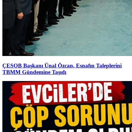
ÇESOB Başkanı Ünal Özcan, Esnafın Taleplerini
TBMM Gündemine Taşıdı