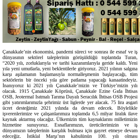
Çanakkale’nin ekonomisi, pandemi süreci ve sonrası ile esnaf ve iş
dünyasının sektörel taleplerinin görüşüldüğü toplantıda Turan,
“2020 yılı, zorluklarıyla ve tarihi kazanımlarıyla geride kaldı. Yeni
yıla yeni umutlarla, yeni beklentilerle giriyoruz. 2021 yılının salgına
karşı aşılamanın başlamasıyla normalleşmenin başlayacağı, tüm
sektörlerin bir önceki yıla göre patlama yapacağı kanaatindeyiz.
İnanıyoruz ki 2021 yılı Çanakkale’mizin ve Türkiye’mizin yılı
olacak. 1915 Çanakkale Köprüsü, Çanakkale Ezine Gıda İhtisas
OSB, Jeotermal Isıtmalı Tarıma Dayalı Seracılık İhtisas OSB Projesi
gibi yatırımlarımızla şehrimiz üst liglerde yer alacak. 75 lira asgari
ücret desteğimiz 2021 yılında da devam edecek. Böylelikle
işverenlerimize ve çalışanlarımıza toplamda 6,5 milyar liralık ilave
kaynak aktarmış olacağız. Ülkemizin tüm kaynaklarını milletimizin
hizmetine sunuyoruz. Esnaflarımızın, üreticilerimizin ve iş
dünyamızın taleplerinin karşılık bulması için gayret etmeye devam
edeceğiz. İstiklal Marşı’nın kabulünün 100. yılı olması