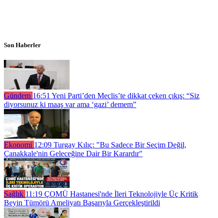
Son Haberler
Gündem
16:51
Yeni Parti’den Meclis’te dikkat çeken çıkış: “Siz
diyorsunuz ki maaş var ama ‘gazi’ demem”
Ekonomi
12:09
Turgay Kılıç: "Bu Sadece Bir Seçim Değil,
Çanakkale'nin Geleceğine Dair Bir Karardır"
Sağlık
11:19
ÇOMÜ Hastanesi'nde İleri Teknolojiyle Üç Kritik
Beyin Tümörü Ameliyatı Başarıyla Gerçekleştirildi