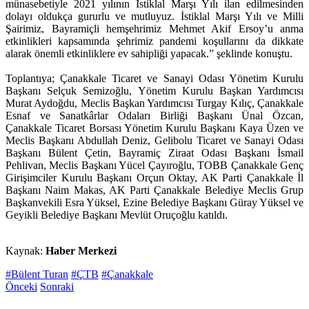
münasebetiyle 2021 yılının İstiklal Marşı Yılı ilan edilmesinden
dolayı oldukça gururlu ve mutluyuz. İstiklal Marşı Yılı ve Milli
Şairimiz, Bayramiçli hemşehrimiz Mehmet Akif Ersoy’u anma
etkinlikleri kapsamında şehrimiz pandemi koşullarını da dikkate
alarak önemli etkinliklere ev sahipliği yapacak.” şeklinde konuştu.
Toplantıya; Çanakkale Ticaret ve Sanayi Odası Yönetim Kurulu
Başkanı Selçuk Semizoğlu, Yönetim Kurulu Başkan Yardımcısı
Murat Aydoğdu, Meclis Başkan Yardımcısı Turgay Kılıç, Çanakkale
Esnaf ve Sanatkârlar Odaları Birliği Başkanı Ünal Özcan,
Çanakkale Ticaret Borsası Yönetim Kurulu Başkanı Kaya Üzen ve
Meclis Başkanı Abdullah Deniz, Gelibolu Ticaret ve Sanayi Odası
Başkanı Bülent Çetin, Bayramiç Ziraat Odası Başkanı İsmail
Pehlivan, Meclis Başkanı Yücel Çayıroğlu, TOBB Çanakkale Genç
Girişimciler Kurulu Başkanı Orçun Oktay, AK Parti Çanakkale İl
Başkanı Naim Makas, AK Parti Çanakkale Belediye Meclis Grup
Başkanvekili Esra Yüksel, Ezine Belediye Başkanı Güray Yüksel ve
Geyikli Belediye Başkanı Mevlüt Oruçoğlu katıldı.
Kaynak:
Haber Merkezi
#Bülent Turan
#ÇTB
#Çanakkale
Önceki
Sonraki