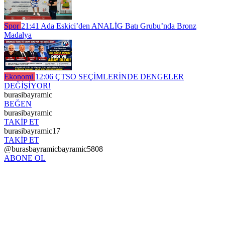
Spor
21:41
Ada Eskici’den ANALİG Batı Grubu’nda Bronz
Madalya
Ekonomi
12:06
ÇTSO SEÇİMLERİNDE DENGELER
DEĞİŞİYOR!
burasibayramic
BEĞEN
burasibayramic
TAKİP ET
burasibayramic17
TAKİP ET
@burasbayramicbayramic5808
ABONE OL