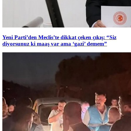
Yeni Parti’den Meclis’te dikkat çeken çıkış: “Siz
diyorsunuz ki maaş var ama ‘gazi’ demem”