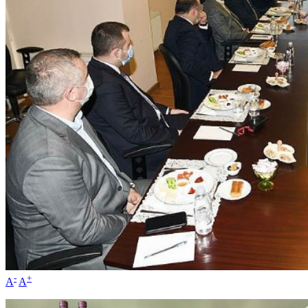
-
+
A
A