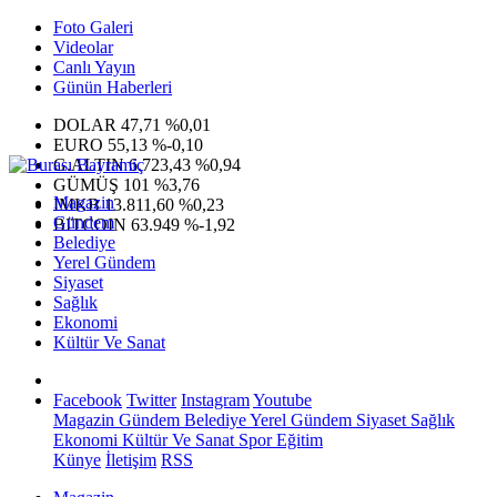
Foto Galeri
Videolar
Canlı Yayın
Günün Haberleri
DOLAR
47,71
%0,01
EURO
55,13
%-0,10
G.ALTIN
6.723,43
%0,94
GÜMÜŞ
101
%3,76
Magazin
IMKB
13.811,60
%0,23
Gündem
BITCOIN
63.949
%-1,92
Belediye
Yerel Gündem
Siyaset
Sağlık
Ekonomi
Kültür Ve Sanat
Facebook
Twitter
Instagram
Youtube
Magazin
Gündem
Belediye
Yerel Gündem
Siyaset
Sağlık
Ekonomi
Kültür Ve Sanat
Spor
Eğitim
Künye
İletişim
RSS