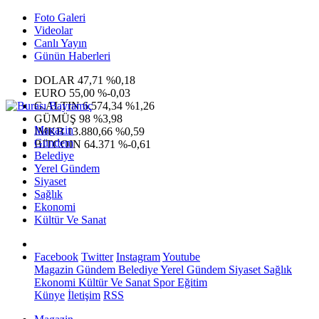
Foto Galeri
Videolar
Canlı Yayın
Günün Haberleri
DOLAR
47,71
%0,18
EURO
55,00
%-0,03
G.ALTIN
6.574,34
%1,26
GÜMÜŞ
98
%3,98
Magazin
IMKB
13.880,66
%0,59
Gündem
BITCOIN
64.371
%-0,61
Belediye
Yerel Gündem
Siyaset
Sağlık
Ekonomi
Kültür Ve Sanat
Facebook
Twitter
Instagram
Youtube
Magazin
Gündem
Belediye
Yerel Gündem
Siyaset
Sağlık
Ekonomi
Kültür Ve Sanat
Spor
Eğitim
Künye
İletişim
RSS