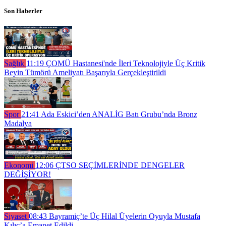
Son Haberler
Sağlık
11:19
ÇOMÜ Hastanesi'nde İleri Teknolojiyle Üç Kritik
Beyin Tümörü Ameliyatı Başarıyla Gerçekleştirildi
Spor
21:41
Ada Eskici’den ANALİG Batı Grubu’nda Bronz
Madalya
Ekonomi
12:06
ÇTSO SEÇİMLERİNDE DENGELER
DEĞİŞİYOR!
Siyaset
08:43
Bayramiç’te Üç Hilal Üyelerin Oyuyla Mustafa
Kılıç’a Emanet Edildi