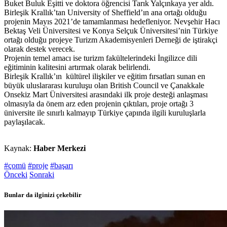
Buket Buluk Eşitti ve doktora öğrencisi Tarık Yalçınkaya yer aldı.
Birleşik Krallık’tan University of Sheffield’ın ana ortağı olduğu
projenin Mayıs 2021’de tamamlanması hedefleniyor. Nevşehir Hacı
Bektaş Veli Üniversitesi ve Konya Selçuk Üniversitesi’nin Türkiye
ortağı olduğu projeye Turizm Akademisyenleri Derneği de iştirakçi
olarak destek verecek.
Projenin temel amacı ise turizm fakültelerindeki İngilizce dili
eğitiminin kalitesini artırmak olarak belirlendi.
Birleşik Krallık’ın kültürel ilişkiler ve eğitim fırsatları sunan en
büyük uluslararası kuruluşu olan British Council ve Çanakkale
Onsekiz Mart Üniversitesi arasındaki ilk proje desteği anlaşması
olmasıyla da önem arz eden projenin çıktıları, proje ortağı 3
üniversite ile sınırlı kalmayıp Türkiye çapında ilgili kuruluşlarla
paylaşılacak.
Kaynak:
Haber Merkezi
#çomü
#proje
#başarı
Önceki
Sonraki
Bunlar da ilginizi çekebilir