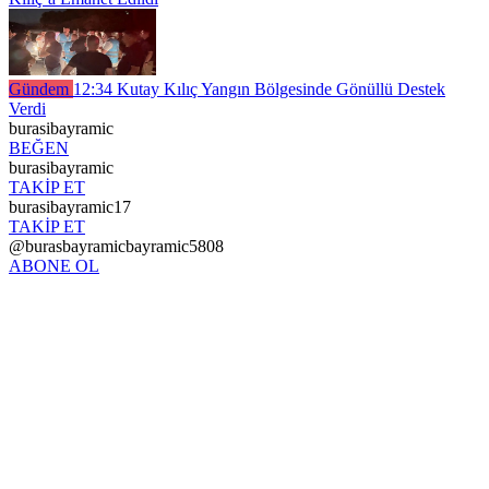
Gündem
12:34
Kutay Kılıç Yangın Bölgesinde Gönüllü Destek
Verdi
burasibayramic
BEĞEN
burasibayramic
TAKİP ET
burasibayramic17
TAKİP ET
@burasbayramicbayramic5808
ABONE OL