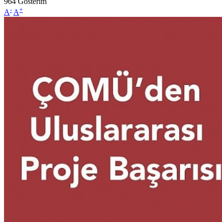
964
Gösterim
-
+
A
A