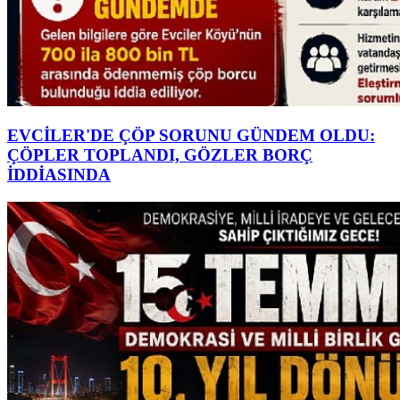
EVCİLER'DE ÇÖP SORUNU GÜNDEM OLDU:
ÇÖPLER TOPLANDI, GÖZLER BORÇ
İDDİASINDA