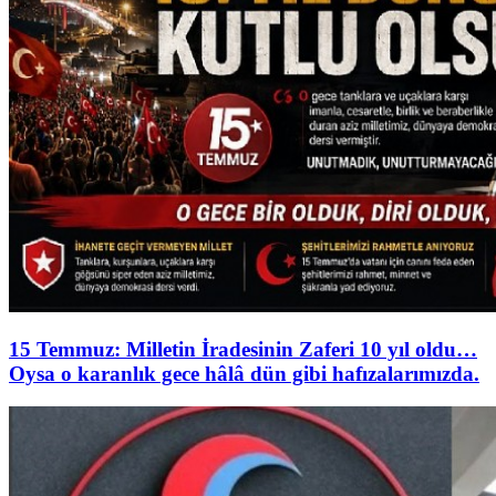
15 Temmuz: Milletin İradesinin Zaferi 10 yıl oldu…
Oysa o karanlık gece hâlâ dün gibi hafızalarımızda.