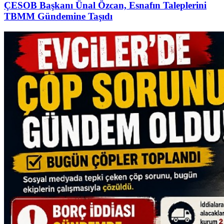
ÇESOB Başkanı Ünal Özcan, Esnafın Taleplerini
TBMM Gündemine Taşıdı