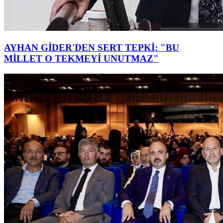
AYHAN GİDER'DEN SERT TEPKİ: "BU
MİLLET O TEKMEYİ UNUTMAZ"