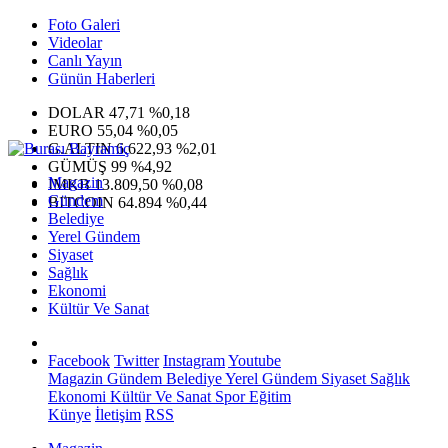
Foto Galeri
Videolar
Canlı Yayın
Günün Haberleri
DOLAR
47,71
%0,18
EURO
55,04
%0,05
G.ALTIN
6.622,93
%2,01
GÜMÜŞ
99
%4,92
Magazin
IMKB
13.809,50
%0,08
Gündem
BITCOIN
64.894
%0,44
Belediye
Yerel Gündem
Siyaset
Sağlık
Ekonomi
Kültür Ve Sanat
Facebook
Twitter
Instagram
Youtube
Magazin
Gündem
Belediye
Yerel Gündem
Siyaset
Sağlık
Ekonomi
Kültür Ve Sanat
Spor
Eğitim
Künye
İletişim
RSS