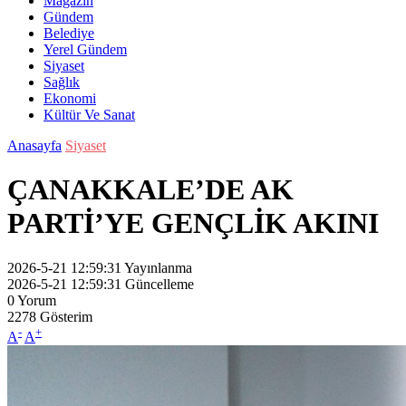
Magazin
Gündem
Belediye
Yerel Gündem
Siyaset
Sağlık
Ekonomi
Kültür Ve Sanat
Anasayfa
Siyaset
ÇANAKKALE’DE AK
PARTİ’YE GENÇLİK AKINI
2026-5-21 12:59:31
Yayınlanma
2026-5-21 12:59:31
Güncelleme
0
Yorum
2278
Gösterim
-
+
A
A