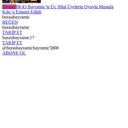
Siyaset
08:43
Bayramiç’te Üç Hilal Üyelerin Oyuyla Mustafa
Kılıç’a Emanet Edildi
burasibayramic
BEĞEN
burasibayramic
TAKİP ET
burasibayramic17
TAKİP ET
@burasbayramicbayramic5808
ABONE OL