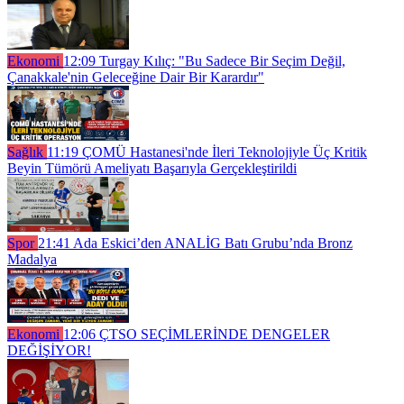
Ekonomi
12:09
Turgay Kılıç: "Bu Sadece Bir Seçim Değil,
Çanakkale'nin Geleceğine Dair Bir Karardır"
Sağlık
11:19
ÇOMÜ Hastanesi'nde İleri Teknolojiyle Üç Kritik
Beyin Tümörü Ameliyatı Başarıyla Gerçekleştirildi
Spor
21:41
Ada Eskici’den ANALİG Batı Grubu’nda Bronz
Madalya
Ekonomi
12:06
ÇTSO SEÇİMLERİNDE DENGELER
DEĞİŞİYOR!