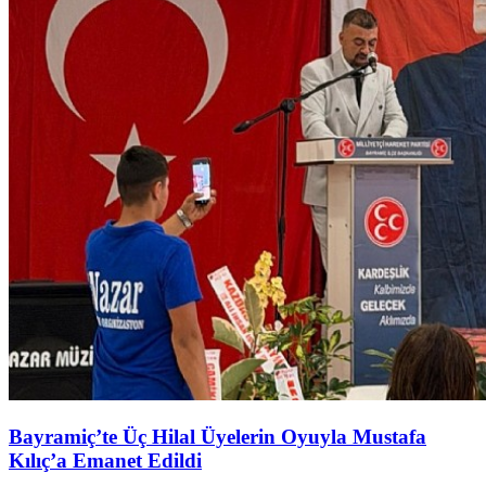
Bayramiç’te Üç Hilal Üyelerin Oyuyla Mustafa
Kılıç’a Emanet Edildi