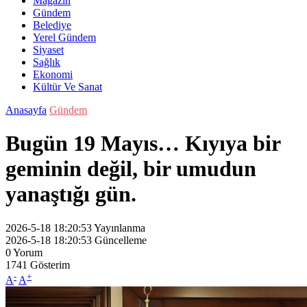
Magazin
Gündem
Belediye
Yerel Gündem
Siyaset
Sağlık
Ekonomi
Kültür Ve Sanat
Anasayfa
Gündem
Bugün 19 Mayıs… Kıyıya bir
geminin değil, bir umudun
yanaştığı gün.
2026-5-18 18:20:53
Yayınlanma
2026-5-18 18:20:53
Güncelleme
0
Yorum
1741
Gösterim
-
+
A
A