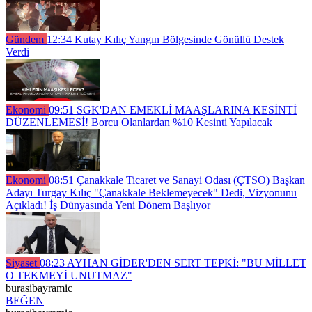
Gündem
12:34
Kutay Kılıç Yangın Bölgesinde Gönüllü Destek
Verdi
Ekonomi
09:51
SGK'DAN EMEKLİ MAAŞLARINA KESİNTİ
DÜZENLEMESİ! Borcu Olanlardan %10 Kesinti Yapılacak
Ekonomi
08:51
Çanakkale Ticaret ve Sanayi Odası (ÇTSO) Başkan
Adayı Turgay Kılıç "Çanakkale Beklemeyecek" Dedi, Vizyonunu
Açıkladı! İş Dünyasında Yeni Dönem Başlıyor
Siyaset
08:23
AYHAN GİDER'DEN SERT TEPKİ: "BU MİLLET
O TEKMEYİ UNUTMAZ"
burasibayramic
BEĞEN