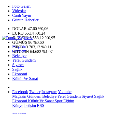
Foto Galeri
Videolar
Canlı Yayın
Günün Haberleri
DOLAR
47,60
%0,06
EURO
55,14
%0,24
G.ALTIN
6.558,12
%0,95
GÜMÜŞ
96
%0,60
Magazin
IMKB
13.703,13
%0,11
Gündem
BITCOIN
64.682
%1,07
Belediye
Yerel Gündem
Siyaset
Sağlık
Ekonomi
Kültür Ve Sanat
Facebook
Twitter
Instagram
Youtube
Magazin
Gündem
Belediye
Yerel Gündem
Siyaset
Sağlık
Ekonomi
Kültür Ve Sanat
Spor
Eğitim
Künye
İletişim
RSS