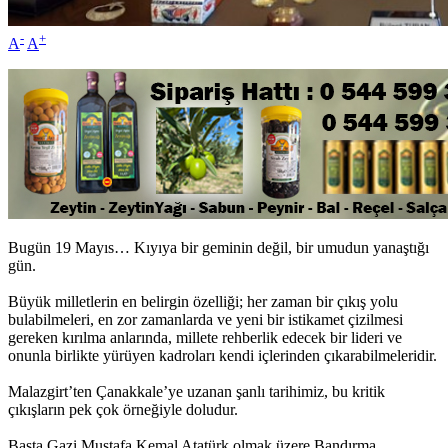
-
+
A
A
Bugün 19 Mayıs… Kıyıya bir geminin değil, bir umudun yanaştığı
gün.
Büyük milletlerin en belirgin özelliği; her zaman bir çıkış yolu
bulabilmeleri, en zor zamanlarda ve yeni bir istikamet çizilmesi
gereken kırılma anlarında, millete rehberlik edecek bir lideri ve
onunla birlikte yürüyen kadroları kendi içlerinden çıkarabilmeleridir.
Malazgirt’ten Çanakkale’ye uzanan şanlı tarihimiz, bu kritik
çıkışların pek çok örneğiyle doludur.
Başta Gazi Mustafa Kemal Atatürk olmak üzere Bandırma