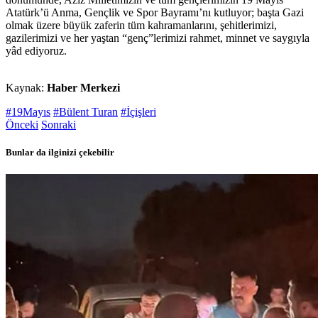
Atatürk’ü Anma, Gençlik ve Spor Bayramı’nı kutluyor; başta Gazi
olmak üzere büyük zaferin tüm kahramanlarını, şehitlerimizi,
gazilerimizi ve her yaştan “genç”lerimizi rahmet, minnet ve saygıyla
yâd ediyoruz.
Kaynak:
Haber Merkezi
#19Mayıs
#Bülent Turan
#İçişleri
Önceki
Sonraki
Bunlar da ilginizi çekebilir