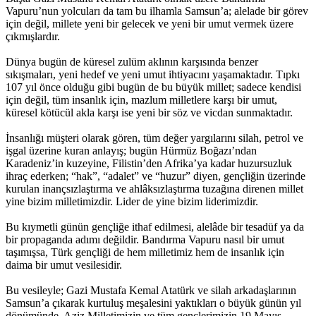
Vapuru’nun yolcuları da tam bu ilhamla Samsun’a; alelade bir görev
için değil, millete yeni bir gelecek ve yeni bir umut vermek üzere
çıkmışlardır.
Dünya bugün de küresel zulüm aklının karşısında benzer
sıkışmaları, yeni hedef ve yeni umut ihtiyacını yaşamaktadır. Tıpkı
107 yıl önce olduğu gibi bugün de bu büyük millet; sadece kendisi
için değil, tüm insanlık için, mazlum milletlere karşı bir umut,
küresel kötücül akla karşı ise yeni bir söz ve vicdan sunmaktadır.
İnsanlığı müşteri olarak gören, tüm değer yargılarını silah, petrol ve
işgal üzerine kuran anlayış; bugün Hürmüz Boğazı’ndan
Karadeniz’in kuzeyine, Filistin’den Afrika’ya kadar huzursuzluk
ihraç ederken; “hak”, “adalet” ve “huzur” diyen, gençliğin üzerinde
kurulan inançsızlaştırma ve ahlâksızlaştırma tuzağına direnen millet
yine bizim milletimizdir. Lider de yine bizim liderimizdir.
Bu kıymetli günün gençliğe ithaf edilmesi, alelâde bir tesadüf ya da
bir propaganda adımı değildir. Bandırma Vapuru nasıl bir umut
taşımışsa, Türk gençliği de hem milletimiz hem de insanlık için
daima bir umut vesilesidir.
Bu vesileyle; Gazi Mustafa Kemal Atatürk ve silah arkadaşlarının
Samsun’a çıkarak kurtuluş meşalesini yaktıkları o büyük günün yıl
dönümünde, Aziz Milletimizin ve tüm gençlerimizin 19 Mayıs