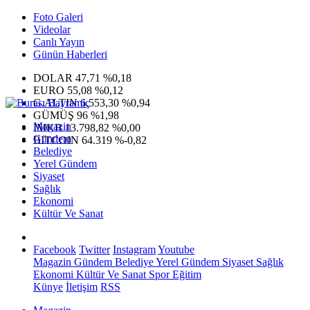
Foto Galeri
Videolar
Canlı Yayın
Günün Haberleri
DOLAR
47,71
%0,18
EURO
55,08
%0,12
G.ALTIN
6.553,30
%0,94
GÜMÜŞ
96
%1,98
Magazin
IMKB
13.798,82
%0,00
Gündem
BITCOIN
64.319
%-0,82
Belediye
Yerel Gündem
Siyaset
Sağlık
Ekonomi
Kültür Ve Sanat
Facebook
Twitter
Instagram
Youtube
Magazin
Gündem
Belediye
Yerel Gündem
Siyaset
Sağlık
Ekonomi
Kültür Ve Sanat
Spor
Eğitim
Künye
İletişim
RSS