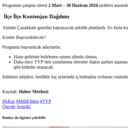
Programın çalışma süresi
2 Mart – 30 Haziran 2026
tarihleri arasın
İlçe İlçe Kontenjan Dağılımı
Alımlar Çanakkale genelini kapsayacak şekilde planlandı. En fazla k
Kimler Başvurabilecek?
Programa başvuracak adaylarda;
Hane gelirinin belirlenen sınırın altında olması,
Daha önce TYP’den yararlanma süresine ilişkin şartları taşımas
gibi kriterler aranacak.
İstihdam müjdesi, özellikle kış aylarında iş bulmakta zorlanan vatandaşl
Kaynak:
Haber Merkezi
#İşKur
#MilliEğitim
#TYP
Önceki
Sonraki
Bunlar da ilginizi çekebilir