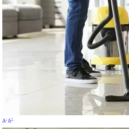
-
+
A
A