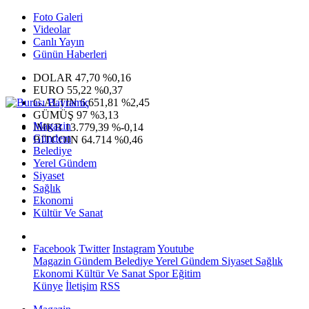
Foto Galeri
Videolar
Canlı Yayın
Günün Haberleri
DOLAR
47,70
%0,16
EURO
55,22
%0,37
G.ALTIN
6.651,81
%2,45
GÜMÜŞ
97
%3,13
Magazin
IMKB
13.779,39
%-0,14
Gündem
BITCOIN
64.714
%0,46
Belediye
Yerel Gündem
Siyaset
Sağlık
Ekonomi
Kültür Ve Sanat
Facebook
Twitter
Instagram
Youtube
Magazin
Gündem
Belediye
Yerel Gündem
Siyaset
Sağlık
Ekonomi
Kültür Ve Sanat
Spor
Eğitim
Künye
İletişim
RSS