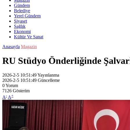
Magazin
Gündem
Belediye
Yerel Gündem
Siyaset
Sağlık
Ekonomi
Kültür Ve Sanat
Anasayfa
Magazin
RU Stüdyo Önderliğinde Şalvar
2026-2-5 10:51:49
Yayınlanma
2026-2-5 10:51:49
Güncelleme
0
Yorum
7126
Gösterim
-
+
A
A