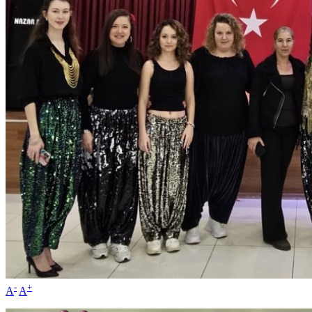
-
+
A
A